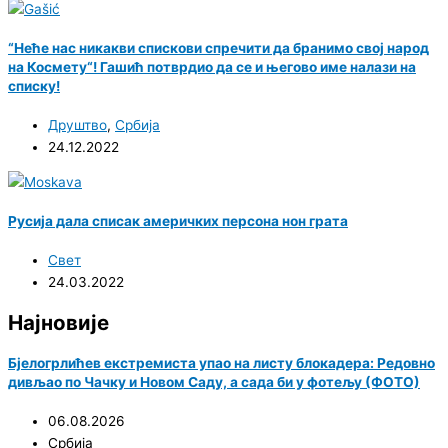
“Неће нас никакви спискови спречити да бранимо свој народ
на Космету“! Гашић потврдио да се и његово име налази на
списку!
Друштво
,
Србија
24.12.2022
Русија дала списак америчких персона нон грата
Свет
24.03.2022
Најновије
Бјелогрлићев екстремиста упао на листу блокадера: Редовно
дивљао по Чачку и Новом Саду, а сада би у фотељу (ФОТО)
06.08.2026
Србија