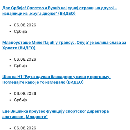
Две Србије! Српство и Вучић на једној страни, на другој –
издајници из „круга двојке“ (ВИДЕО)
06.08.2026
Србија
Младоусташе Миле Пајић у трансу: „Олуја“ је велика слава за
Хрвате (ВИДЕО)
06.08.2026
Србија
Шок на Н1! Ћута одувао блокадере уживо у програму:
Погледајте како је то изгледало (ВИДЕО)
06.08.2026
Србија
Еде Вишинка преузео функцију спортског директора
апатинске „Младости“
06.08.2026