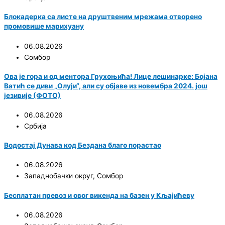
Блокадерка са листе на друштвеним мрежама отворено
промовише марихуану
06.08.2026
Сомбор
Ова је гора и од ментора Грухоњића! Лице лешинарке: Бојана
Ватић се диви „Олуји“, али су објаве из новембра 2024. још
језивије (ФОТО)
06.08.2026
Србија
Водостај Дунава код Бездана благо порастао
06.08.2026
Западнобачки округ
,
Сомбор
Бесплатан превоз и овог викенда на базен у Кљајићеву
06.08.2026