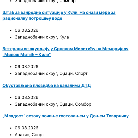
Западнобачки округ
,
Сомбор
Штаб за ванредне ситуације у Кули: На снази мере за
рационалну потрошњу воде
06.08.2026
Западнобачки округ
,
Кула
Ветерани се окупљају у Српском Милетићу на Меморијалу
„Милош Митић – Киле“
06.08.2026
Западнобачки округ
,
Оџаци
,
Спорт
Обустављена пловидба на каналима ДТД
06.08.2026
Западнобачки округ
,
Оџаци
,
Сомбор
„Младост“ сезону почиње гостовањем у Доњем Товарнику
06.08.2026
Апатин
,
Спорт