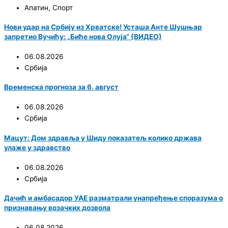
Апатин
,
Спорт
Нови удар на Србију из Хрватске! Усташа Анте Шушњар
запретио Вучићу: „Биће нова Олуја“ (ВИДЕО)
06.08.2026
Србија
Временска прогноза за 6. август
06.08.2026
Србија
Мацут: Дом здравља у Шиду показатељ колико држава
улаже у здравство
06.08.2026
Србија
Дачић и амбасадор УАЕ разматрали унапређење споразума о
признавању возачких дозвола
06.08.2026