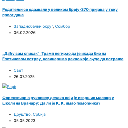
Родитељи се одазвали у великом броју-370 пријава у току
првог дана
Западнобачки округ
,
Сомбор
06.02.2026
„Даћу вам списак“: Трамп негирао да је икада био на
Епстиновом острву, новинарима рекао које људе да истраже
Свет
26.07.2025
Форензичар о рукопису дечака који је извршио масакр у
школи на Врачару: Да ли је К. К. имао помоћника?
Друштво
,
Србија
05.05.2023