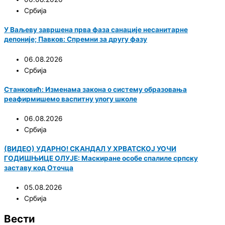
Србија
У Ваљеву завршена прва фаза санације несанитарне
депоније; Павков: Спремни за другу фазу
06.08.2026
Србија
Станковић: Изменама закона о систему образовања
реафирмишемо васпитну улогу школе
06.08.2026
Србија
(ВИДЕО) УДАРНО! СКАНДАЛ У ХРВАТСКОЈ УОЧИ
ГОДИШЊИЦЕ ОЛУЈЕ: Маскиране особе спалиле српску
заставу код Оточца
05.08.2026
Србија
Вести