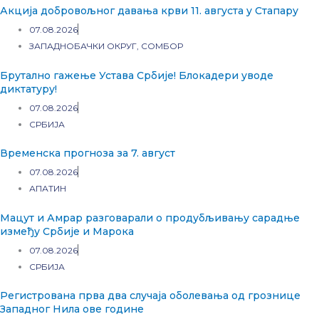
Акција добровољног давања крви 11. августа у Стапару
07.08.2026
ЗАПАДНОБАЧКИ ОКРУГ
,
СОМБОР
Брутално гажење Устава Србије! Блокадери уводе
диктатуру!
07.08.2026
СРБИЈА
Временска прогноза за 7. август
07.08.2026
АПАТИН
Мацут и Амрар разговарали о продубљивању сарадње
између Србије и Марока
07.08.2026
СРБИЈА
Регистрована прва два случаја оболевања од грознице
Западног Нила ове године