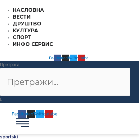
Пређи
НАСЛОВНА
на
ВЕСТИ
садржај
ДРУШТВО
КУЛТУРА
СПОРТ
ИНФО СЕРВИС
Facebook
Instagram
Twitter
Youtube
Претрага
Facebook
Instagram
Twitter
Youtube
sportski