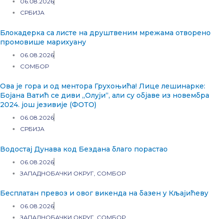
06.08.2026
СРБИЈА
Блокадерка са листе на друштвеним мрежама отворено
промовише марихуану
06.08.2026
СОМБОР
Ова је гора и од ментора Грухоњића! Лице лешинарке:
Бојана Ватић се диви „Олуји“, али су објаве из новембра
2024. још језивије (ФОТО)
06.08.2026
СРБИЈА
Водостај Дунава код Бездана благо порастао
06.08.2026
ЗАПАДНОБАЧКИ ОКРУГ
,
СОМБОР
Бесплатан превоз и овог викенда на базен у Кљајићеву
06.08.2026
ЗАПАДНОБАЧКИ ОКРУГ
,
СОМБОР