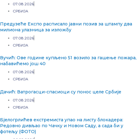
07.08.2026
СРБИЈА
Предузеће Експо расписало јавни позив за штампу два
милиона улазница за изложбу
07.08.2026
СРБИЈА
Вучић: Ове године купљено 51 возило за гашење пожара,
набавићемо још 40
07.08.2026
СРБИЈА
Дачић: Ватрогасци-спасиоци су понос целе Србије
07.08.2026
СРБИЈА
Бјелогрлићев екстремиста упао на листу блокадера:
Редовно дивљао по Чачку и Новом Саду, а сада би у
фотељу (ФОТО)