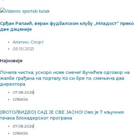
Срђан Рапаић, веран фудбалском клубу „Младост“ преко
две деценије
Апатин
,
Спорт
05.10.2021
Најновије
Почела чистка, ускоро нове смене! Вучићев одговор на
жалбе грађана на порталу Ко си бре ти, смењена два
директора
07.08.2026
СРБИЈА
(ФОТО/ВИДЕО) САД ЈЕ СВЕ ЈАСНО! Ово је 7 кључних
тачака блокадерског програма
07.08.2026
СРБИЈА