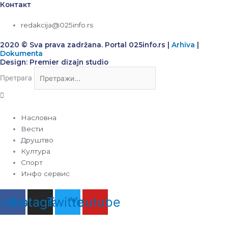
Контакт
redakcija@025info.rs
2020 © Sva prava zadržana. Portal 025info.rs |
Arhiva
|
Dokumenta
Design: Premier dizajn studio
Претрага
Насловна
Вести
Друштво
Култура
Спорт
Инфо сервис
cebook
Instagram
Twitter
Youtube