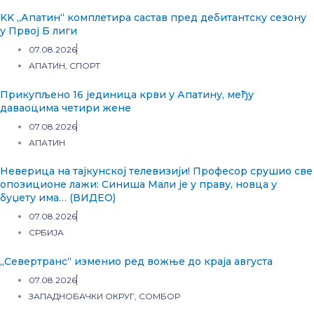
KK „Апатин“ комплетира састав пред дебитантску сезону
у Првој Б лиги
07.08.2026
АПАТИН
,
СПОРТ
Прикупљено 16 јединица крви у Апатину, међу
даваоцима четири жене
07.08.2026
АПАТИН
Неверица на тајкунској телевизији! Професор срушио све
опозиционе лажи: Синиша Мали је у праву, новца у
буџету има… (ВИДЕО)
07.08.2026
СРБИЈА
„Севертранс“ изменио ред вожње до краја августа
07.08.2026
ЗАПАДНОБАЧКИ ОКРУГ
,
СОМБОР