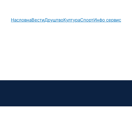
Насловна
Вести
Друштво
Култура
Спорт
Инфо сервис