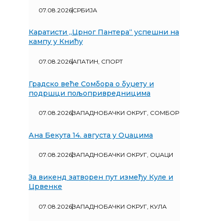
07.08.2026
СРБИЈА
Каратисти „Црног Пантера“ успешни на
кампу у Книћу
07.08.2026
АПАТИН
,
СПОРТ
Градско веће Сомбора о буџету и
подршци пољопривредницима
07.08.2026
ЗАПАДНОБАЧКИ ОКРУГ
,
СОМБОР
Ана Бекута 14. августа у Оџацима
07.08.2026
ЗАПАДНОБАЧКИ ОКРУГ
,
ОЏАЦИ
За викенд затворен пут између Куле и
Црвенке
07.08.2026
ЗАПАДНОБАЧКИ ОКРУГ
,
КУЛА