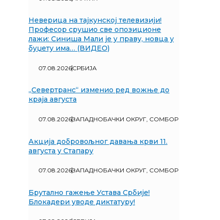
Неверица на тајкунској телевизији!
Професор срушио све опозиционе
лажи: Синиша Мали је у праву, новца у
буџету има… (ВИДЕО)
07.08.2026
СРБИЈА
„Севертранс“ изменио ред вожње до
краја августа
07.08.2026
ЗАПАДНОБАЧКИ ОКРУГ
,
СОМБОР
Акција добровољног давања крви 11.
августа у Стапару
07.08.2026
ЗАПАДНОБАЧКИ ОКРУГ
,
СОМБОР
Брутално гажење Устава Србије!
Блокадери уводе диктатуру!