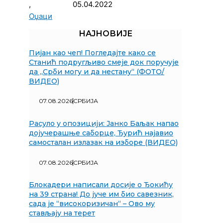
,
05.04.2022
Оџаци
НАЈНОВИЈЕ
Пијан као чеп! Погледајте како се
Станић подругљиво смеје док поручује
да „Срби могу и да нестану“ (ФОТО/
ВИДЕО)
07.08.2026
СРБИЈА
Расуло у опозицији: Јанко Баљак напао
дојучерашње саборце, Ђурић најавио
самосталан излазак на изборе (ВИДЕО)
07.08.2026
СРБИЈА
Блокадери написали досије о Ђокићу
на 39 страна! До јуче им био савезник,
сада је “високоризичан“ – Ово му
стављају на терет