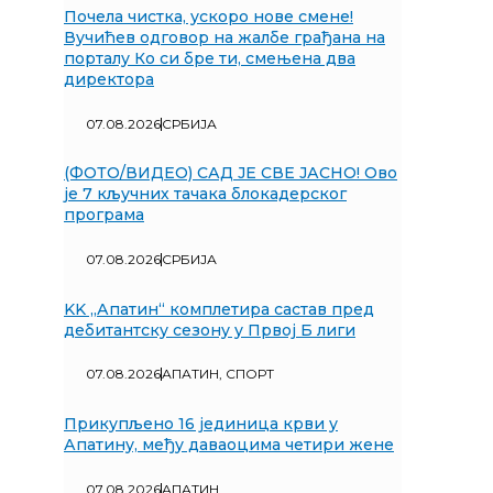
Почела чистка, ускоро нове смене!
Вучићев одговор на жалбе грађана на
порталу Ко си бре ти, смењена два
директора
07.08.2026
СРБИЈА
(ФОТО/ВИДЕО) САД ЈЕ СВЕ ЈАСНО! Ово
је 7 кључних тачака блокадерског
програма
07.08.2026
СРБИЈА
KK „Апатин“ комплетира састав пред
дебитантску сезону у Првој Б лиги
07.08.2026
АПАТИН
,
СПОРТ
Прикупљено 16 јединица крви у
Апатину, међу даваоцима четири жене
07.08.2026
АПАТИН