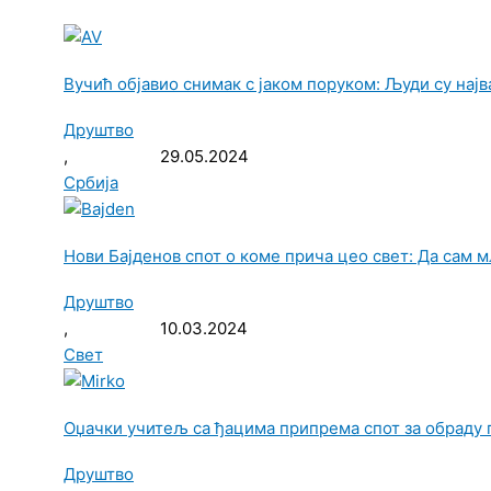
Вучић објавио снимак с јаком поруком: Људи су нај
Друштво
,
29.05.2024
Србија
Нови Бајденов спот о коме прича цео свет: Да сам 
Друштво
,
10.03.2024
Свет
Оџачки учитељ са ђацима припрема спот за обраду 
Друштво