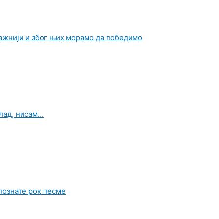
важнији и због њих морамо да победимо
млад, нисам…
познате рок песме