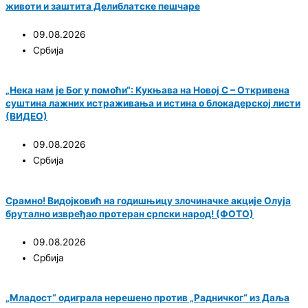
животи и заштита Делиблатске пешчаре
09.08.2026
Србија
„Нека нам је Бог у помоћи“: Кукњава на Новој С – Откривена
суштина лажних истраживања и истина о блокадерској листи
(ВИДЕО)
09.08.2026
Србија
Срамно! Видојковић на годишњицу злочиначке акције Олуја
брутално извређао протеран српски народ! (ФОТО)
09.08.2026
Србија
„Младост“ одиграла нерешено против „Радничког“ из Даља