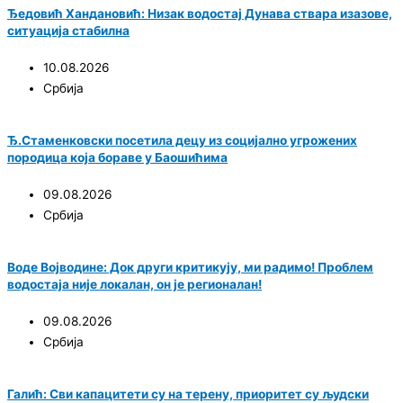
Ђедовић Хандановић: Низак водостај Дунава ствара изазове,
ситуација стабилна
10.08.2026
Србија
Ђ.Стаменковски посетила децу из социјално угрожених
породица која бораве у Баошићима
09.08.2026
Србија
Воде Војводине: Док други критикују, ми радимо! Проблем
водостаја није локалан, он је регионалан!
09.08.2026
Србија
Галић: Сви капацитети су на терену, приоритет су људски