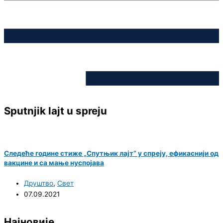
Sputnjik lajt u spreju
Следеће године стиже „Спутњик лајт“ у спреју, ефикаснији од
вакцине и са мање нуспојава
Друштво
,
Свет
07.09.2021
Најновије