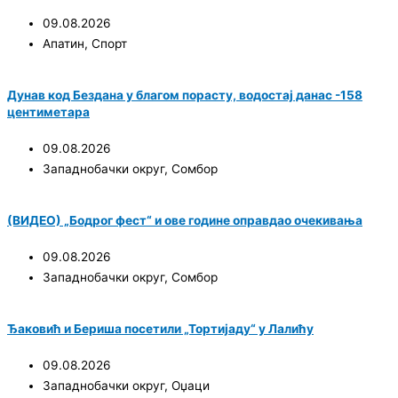
09.08.2026
Апатин
,
Спорт
Дунав код Бездана у благом порасту, водостај данас -158
центиметара
09.08.2026
Западнобачки округ
,
Сомбор
(ВИДЕО) „Бодрог фест“ и ове године оправдао очекивања
09.08.2026
Западнобачки округ
,
Сомбор
Ђаковић и Бериша посетили „Тортијаду“ у Лалићу
09.08.2026
Западнобачки округ
,
Оџаци