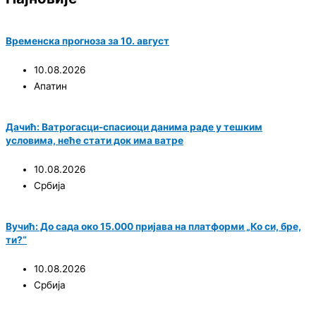
Временска прогноза за 10. август
10.08.2026
Апатин
Дачић: Ватрoгасци-спасиоци данима раде у тешким
условима, неће стати док има ватре
10.08.2026
Србија
Вучић: До сада око 15.000 пријава на платформи „Ко си, бре,
ти?“
10.08.2026
Србија