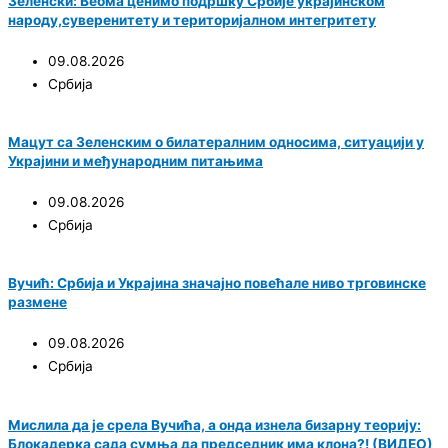
Зеленски: Веома ценимо подршку Србије украјинском
народу,суверенитету и територијалном интегритету
09.08.2026
Србија
Мацут са Зеленским о билатералним односима, ситуацији у
Украјини и међународним питањима
09.08.2026
Србија
Вучић: Србија и Украјина значајно повећале ниво трговинске
размене
09.08.2026
Србија
Мислила да је срела Вучића, а онда изнела бизарну теорију:
Блокадерка сада сумња да председник има клона?! (ВИДЕО)