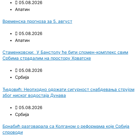
05.08.2026
Апатин
Временска прогноза за 5. август
05.08.2026
Апатин
Стаменковски: У Банстолу ће бити спомен-комплекс свим
Србима страдалим на простору Хрватске
05.08.2026
Србија
Ђедовић: Неопходно одржати сигурност снабдевања струјом
због ниског водостаја Дунава
05.08.2026
Србија
Брнабић разговарала са Колганом о реформама које Србија
спроводи