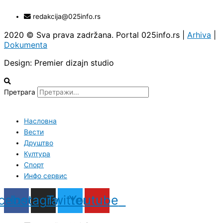
redakcija@025info.rs
2020 © Sva prava zadržana. Portal 025info.rs |
Arhiva
|
Dokumenta
Design: Premier dizajn studio
Претрага
Насловна
Вести
Друштво
Култура
Спорт
Инфо сервис
cebook
Instagram
Twitter
Youtube