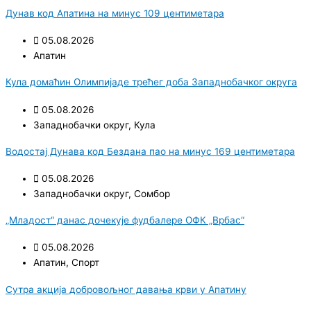
Дунав код Апатина на минус 109 центиметара
05.08.2026
Апатин
Кула домаћин Олимпијаде трећег доба Западнобачког округа
05.08.2026
Западнобачки округ
,
Кула
Водостај Дунава код Бездана пао на минус 169 центиметара
05.08.2026
Западнобачки округ
,
Сомбор
„Младост“ данас дочекује фудбалере ОФК „Врбас“
05.08.2026
Апатин
,
Спорт
Сутра акција добровољног давања крви у Апатину