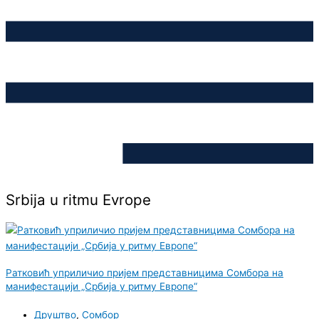
Srbija u ritmu Evrope
Ратковић уприличио пријем представницима Сомбора на
манифестацији „Србија у ритму Европе“
Друштво
,
Сомбор