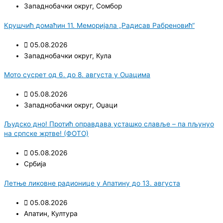
Западнобачки округ
,
Сомбор
Крушчић домаћин 11. Меморијала „Радисав Рабреновић“
05.08.2026
Западнобачки округ
,
Кула
Мото сусрет од 6. до 8. августа у Оџацима
05.08.2026
Западнобачки округ
,
Оџаци
Људско дно! Протић оправдава усташко славље – па пљунуо
на српске жртве! (ФОТО)
05.08.2026
Србија
Летње ликовне радионице у Апатину до 13. августа
05.08.2026
Апатин
,
Култура