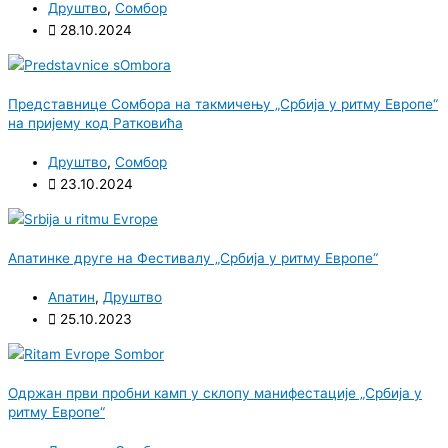
Друштво
,
Сомбор
28.10.2024
Представнице Сомбора на такмичењу „Србија у ритму Европе“
на пријему код Ратковића
Друштво
,
Сомбор
23.10.2024
Апатинке друге на Фестивалу „Србија у ритму Европе“
Апатин
,
Друштво
25.10.2023
Одржан први пробни камп у склопу манифестације „Србија у
ритму Европе“