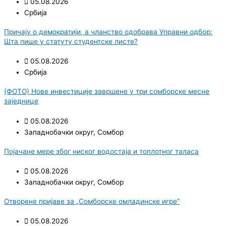
05.08.2026
Србија
Причају о демократији, а чланство одобрава Управни одбор:
Шта пише у статуту студентске листе?
05.08.2026
Србија
(ФОТО) Нове инвестиције завршене у три сомборске месне
заједнице
05.08.2026
Западнобачки округ
,
Сомбор
Појачане мере због ниског водостаја и топлотног таласа
05.08.2026
Западнобачки округ
,
Сомбор
Отворене пријаве за „Сомборске омладинске игре“
05.08.2026