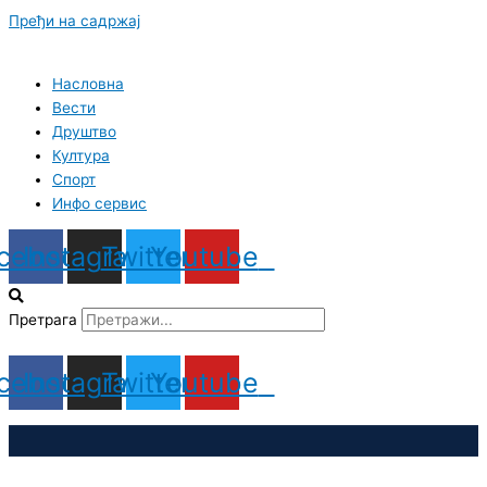
Пређи на садржај
Насловна
Вести
Друштво
Култура
Спорт
Инфо сервис
cebook
Instagram
Twitter
Youtube
Претрага
cebook
Instagram
Twitter
Youtube