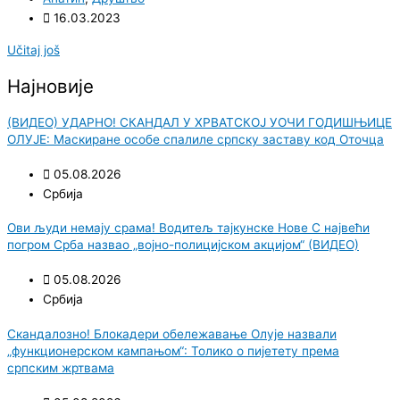
16.03.2023
Učitaj još
Најновије
(ВИДЕО) УДАРНО! СКАНДАЛ У ХРВАТСКОЈ УОЧИ ГОДИШЊИЦЕ
ОЛУЈЕ: Маскиране особе спалиле српску заставу код Оточца
05.08.2026
Србија
Ови људи немају срама! Водитељ тајкунске Нове С највећи
погром Срба назвао „војно-полицијском акцијом“ (ВИДЕО)
05.08.2026
Србија
Скандалозно! Блокадери обележавање Олује назвали
„функционерском кампањом“: Толико о пијетету према
српским жртвама