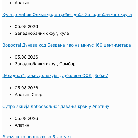
Апатин
Кула домаћин Олимпијаде трећег доба Западнобачког округа
05.08.2026
Западнобачки округ
,
Кула
Водостај Дунава код Бездана пао на минус 169 центиметара
05.08.2026
Западнобачки округ
,
Сомбор
„Младост“ данас дочекује фудбалере ОФК „Врбас“
05.08.2026
Апатин
,
Спорт
Сутра акција добровољног давања крви у Апатину
05.08.2026
Апатин
Временска прогноза за 5. август