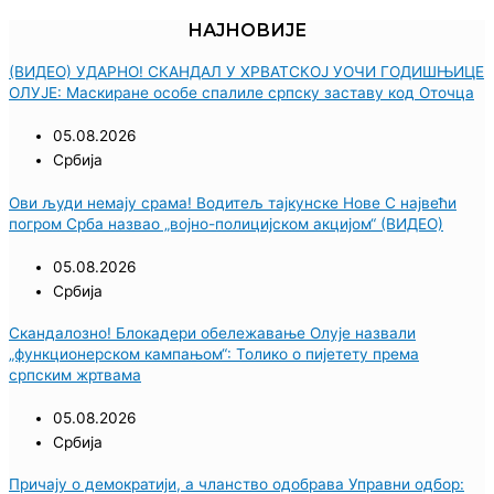
НАЈНОВИЈЕ
(ВИДЕО) УДАРНО! СКАНДАЛ У ХРВАТСКОЈ УОЧИ ГОДИШЊИЦЕ
ОЛУЈЕ: Маскиране особе спалиле српску заставу код Оточца
05.08.2026
Србија
Ови људи немају срама! Водитељ тајкунске Нове С највећи
погром Срба назвао „војно-полицијском акцијом“ (ВИДЕО)
05.08.2026
Србија
Скандалозно! Блокадери обележавање Олује назвали
„функционерском кампањом“: Толико о пијетету према
српским жртвама
05.08.2026
Србија
Причају о демократији, а чланство одобрава Управни одбор: