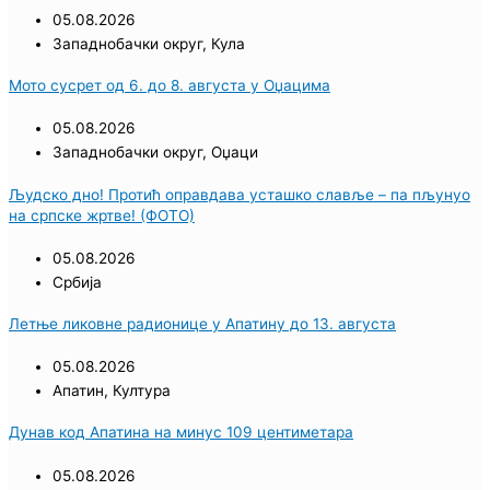
05.08.2026
Западнобачки округ
,
Кула
Мото сусрет од 6. до 8. августа у Оџацима
05.08.2026
Западнобачки округ
,
Оџаци
Људско дно! Протић оправдава усташко славље – па пљунуо
на српске жртве! (ФОТО)
05.08.2026
Србија
Летње ликовне радионице у Апатину до 13. августа
05.08.2026
Апатин
,
Култура
Дунав код Апатина на минус 109 центиметара
05.08.2026