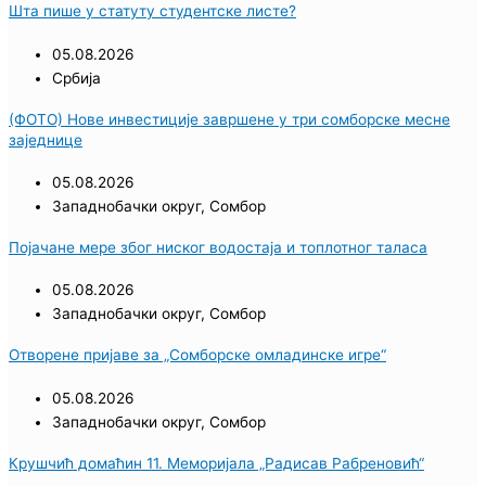
Шта пише у статуту студентске листе?
05.08.2026
Србија
(ФОТО) Нове инвестиције завршене у три сомборске месне
заједнице
05.08.2026
Западнобачки округ
,
Сомбор
Појачане мере због ниског водостаја и топлотног таласа
05.08.2026
Западнобачки округ
,
Сомбор
Отворене пријаве за „Сомборске омладинске игре“
05.08.2026
Западнобачки округ
,
Сомбор
Крушчић домаћин 11. Меморијала „Радисав Рабреновић“