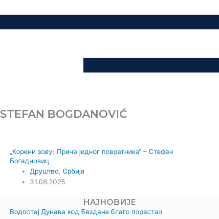
STEFAN BOGDANOVIĆ
„Корени зову: Прича једног повратника“ – Стефан
Богадновиц
Друштво
,
Србија
31.08.2025
НАЈНОВИЈЕ
Водостај Дунава код Бездана благо порастао