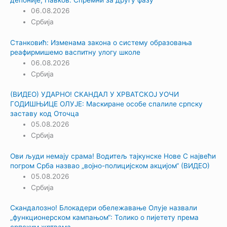
депоније; Павков: Спремни за другу фазу
06.08.2026
Србија
Станковић: Изменама закона о систему образовања
реафирмишемо васпитну улогу школе
06.08.2026
Србија
(ВИДЕО) УДАРНО! СКАНДАЛ У ХРВАТСКОЈ УОЧИ
ГОДИШЊИЦЕ ОЛУЈЕ: Маскиране особе спалиле српску
заставу код Оточца
05.08.2026
Србија
Ови људи немају срама! Водитељ тајкунске Нове С највећи
погром Срба назвао „војно-полицијском акцијом“ (ВИДЕО)
05.08.2026
Србија
Скандалозно! Блокадери обележавање Олује назвали
„функционерском кампањом“: Толико о пијетету према