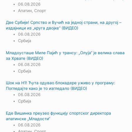
06.08.2026
Апатин
,
Спорт
Две Србије! Српство и Вучић на једној страни, на другој –
издајници из „круга двојке“ (ВИДЕО)
06.08.2026
Србија
Младоусташе Миле Пајић у трансу: „Олуја“ је велика слава
за Хрвате (ВИДЕО)
06.08.2026
Србија
Шок на Н1! Ћута одувао блокадере уживо у програму:
Погледајте како је то изгледало (ВИДЕО)
06.08.2026
Србија
Еде Вишинка преузео функцију спортског директора
апатинске „Младости“
06.08.2026
Апатин
,
Спорт