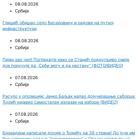
08.08.2026
Србија
Глишић обишао село Бесеровину и радове на путној
инфраструктури
08.08.2026
Србија
Пијан као чеп! Погледајте како се Станић подругљиво смеје
док поручује да „Срби могу и да нестану“ (ФОТО/ВИДЕО)
07.08.2026
Србија
Расуло у опозицији: Јанко Баљак напао дојучерашње саборце,
Ђурић најавио самосталан излазак на изборе (ВИДЕО)
07.08.2026
Србија
Блокадери написали досије о Ђокићу на 39 страна! До јуче им
био савезник, сада је “високоризичан“ – Ово му стављају на