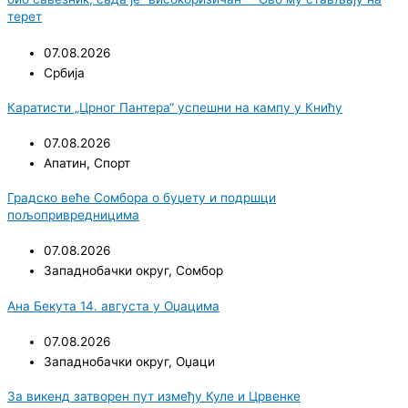
терет
07.08.2026
Србија
Каратисти „Црног Пантера“ успешни на кампу у Книћу
07.08.2026
Апатин
,
Спорт
Градско веће Сомбора о буџету и подршци
пољопривредницима
07.08.2026
Западнобачки округ
,
Сомбор
Ана Бекута 14. августа у Оџацима
07.08.2026
Западнобачки округ
,
Оџаци
За викенд затворен пут између Куле и Црвенке