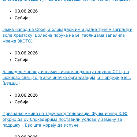
08.08.2026
Србија
Језив напад на Србе, а блокадери им и даље трче у загрљај и
воле Хрватску! Болесна порука на БГ таблицама запалила
мреже (ФОТО)
08.08.2026
Србија
Блокадер Чанак у исламистичком подкасту пљувао СПЦ, па
шокирао све: „То је злочиначка организација, а Порфирије је…
(ВИДЕО)
08.08.2026
Србија
Признање уживо на тајкунској телевизији: Функционер ЗЛФ
открио да су блокадерима поставили услове у замену за
подршку – Ево шта морају да испуне