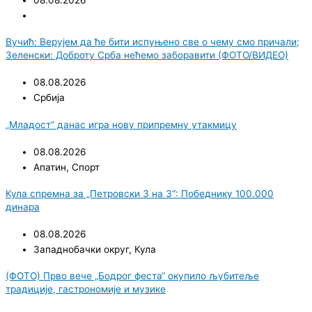
08.08.2026
Вучић: Верујем да ће бити испуњено све о чему смо причали;
Зеленски: Доброту Срба нећемо заборавити (ФОТО/ВИДЕО)
08.08.2026
Србија
„Младост“ данас игра нову припремну утакмицу
08.08.2026
Апатин
,
Спорт
Кула спремна за „Петровски 3 на 3“: Победнику 100.000
динара
08.08.2026
Западнобачки округ
,
Кула
(ФОТО) Прво вече „Бодрог феста“ окупило љубитеље
традиције, гастрономије и музике