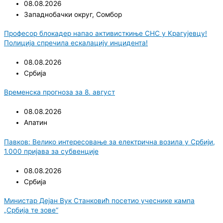
08.08.2026
Западнобачки округ
,
Сомбор
Професор блокадер напао активисткиње СНС у Крагујевцу!
Полиција спречила ескалацију инцидента!
08.08.2026
Србија
Временска прогноза за 8. август
08.08.2026
Апатин
Павков: Велико интересовање за електрична возила у Србији,
1.000 пријава за субвенције
08.08.2026
Србија
Министар Дејан Вук Станковић посетио учеснике кампа
„Србија те зове“