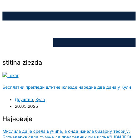
stitina zlezda
Бесплатни прегледи штитне жлезде наредна два дана у Кули
Друштво
,
Кула
20.05.2025
Најновије
Мислила да је срела Вучића, а онда изнела бизарну теорију:
Блокадерка сада сумња да председник има клона?! (ВИДЕО)