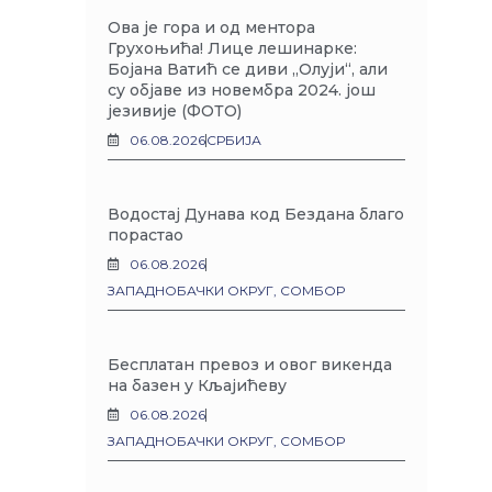
Ова је гора и од ментора
Грухоњића! Лице лешинарке:
Бојана Ватић се диви „Олуји“, али
су објаве из новембра 2024. још
језивије (ФОТО)
06.08.2026
СРБИЈА
Водостај Дунава код Бездана благо
порастао
06.08.2026
ЗАПАДНОБАЧКИ ОКРУГ
,
СОМБОР
Бесплатан превоз и овог викенда
на базен у Кљајићеву
06.08.2026
ЗАПАДНОБАЧКИ ОКРУГ
,
СОМБОР