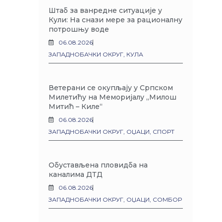
Штаб за ванредне ситуације у
Кули: На снази мере за рационалну
потрошњу воде
06.08.2026
ЗАПАДНОБАЧКИ ОКРУГ
,
КУЛА
Ветерани се окупљају у Српском
Милетићу на Меморијалу „Милош
Митић – Киле“
06.08.2026
ЗАПАДНОБАЧКИ ОКРУГ
,
ОЏАЦИ
,
СПОРТ
Обустављена пловидба на
каналима ДТД
06.08.2026
ЗАПАДНОБАЧКИ ОКРУГ
,
ОЏАЦИ
,
СОМБОР