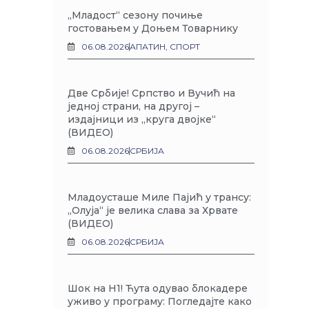
„Младост“ сезону почиње
гостовањем у Доњем Товарнику
06.08.2026
АПАТИН
,
СПОРТ
Две Србије! Српство и Вучић на
једној страни, на другој –
издајници из „круга двојке“
(ВИДЕО)
06.08.2026
СРБИЈА
Младоусташе Миле Пајић у трансу:
„Олуја“ је велика слава за Хрвате
(ВИДЕО)
06.08.2026
СРБИЈА
Шок на Н1! Ћута одувао блокадере
уживо у програму: Погледајте како