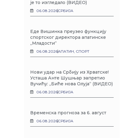
је то изгледало (ВИДЕО)
06.08.2026
СРБИЈА
Еде Вишинка преузео функцију
спортског директора апатинске
„Младости“
06.08.2026
АПАТИН
,
СПОРТ
Нови удар на Србију из Хрватске!
Усташа Анте Шушњар запретио
Вучићу: „Биће нова Олуја“ (ВИДЕО)
06.08.2026
СРБИЈА
Временска прогноза за 6. август
06.08.2026
СРБИЈА