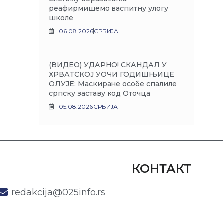
реафирмишемо васпитну улогу
школе
06.08.2026
СРБИЈА
(ВИДЕО) УДАРНО! СКАНДАЛ У
ХРВАТСКОЈ УОЧИ ГОДИШЊИЦЕ
ОЛУЈЕ: Маскиране особе спалиле
српску заставу код Оточца
05.08.2026
СРБИЈА
КОНТАКТ
redakcija@025info.rs