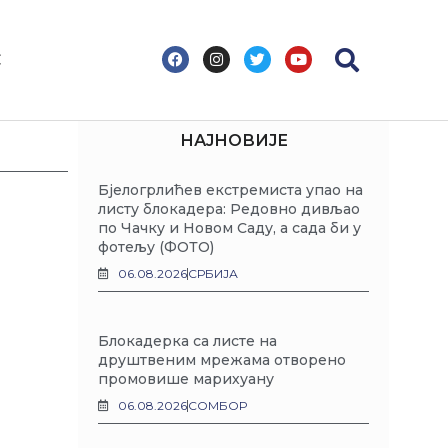
F
I
T
Y
С
a
n
w
o
c
s
i
u
e
t
t
t
b
a
t
u
o
g
e
b
НАЈНОВИЈЕ
o
r
r
e
k
a
m
Бјелогрлићев екстремиста упао на
листу блокадера: Редовно дивљао
по Чачку и Новом Саду, а сада би у
фотељу (ФОТО)
06.08.2026
СРБИЈА
Блокадерка са листе на
друштвеним мрежама отворено
промовише марихуану
06.08.2026
СОМБОР