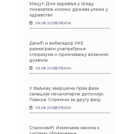
Мацут: Дом здравља у Шиду
показатељ колико држава улаже у
здравство
06.08.2026
СРБИЈА
Дачић и амбасадор УАЕ
разматрали унапређење
споразума о признавању возачких
дозвола
06.08.2026
СРБИЈА
У Ваљеву завршена прва фаза
санације несанитарне депоније;
Павков: Спремни за другу фазу
06.08.2026
СРБИЈА
Станковић: Изменама закона о
систему образовања