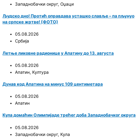
Западнобачки округ
,
Оџаци
Људско дно! Протић оправдава усташко славље – па пљунуо
на српске жртве! (ФОТО)
05.08.2026
Србија
Летње ликовне радионице у Апатину до 13. августа
05.08.2026
Апатин
,
Култура
Дунав код Апатина на минус 109 центиметара
05.08.2026
Апатин
Кула домаћин Олимпијаде трећег доба Западнобачког округа
05.08.2026
Западнобачки округ
,
Кула