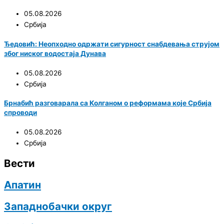
05.08.2026
Србија
Ђедовић: Неопходно одржати сигурност снабдевања струјом
због ниског водостаја Дунава
05.08.2026
Србија
Брнабић разговарала са Колганом о реформама које Србија
спроводи
05.08.2026
Србија
Вести
Апатин
Западнобачки округ