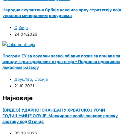
Народна скупштина Србије усвојила прву стратегију која
управља минералним ресурсима
Србија
24.04.2026
Програм ЕУ за локални развој објавио позив за пријаве за
израду територијалних стратегија – Подршка одрживом
локалном развоју
Друштво
,
Србија
21.10.2021
Најновије
(ВИДЕО) УДАРНО! СКАНДАЛ У ХРВАТСКОЈ УОЧИ
ГОДИШЊИЦЕ ОЛУЈЕ: Маскиране особе спалиле српску
заставу код Оточца
05.08.2026