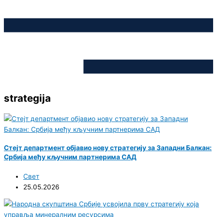
strategija
Стејт департмент објавио нову стратегију за Западни Балкан:
Србија међу кључним партнерима САД
Свет
25.05.2026