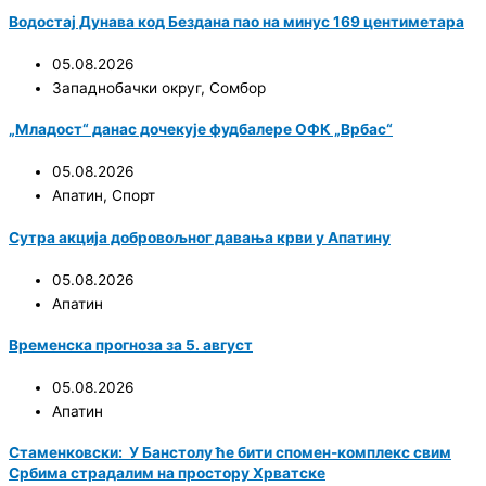
Водостај Дунава код Бездана пао на минус 169 центиметара
05.08.2026
Западнобачки округ
,
Сомбор
„Младост“ данас дочекује фудбалере ОФК „Врбас“
05.08.2026
Апатин
,
Спорт
Сутра акција добровољног давања крви у Апатину
05.08.2026
Апатин
Временска прогноза за 5. август
05.08.2026
Апатин
Стаменковски: У Банстолу ће бити спомен-комплекс свим
Србима страдалим на простору Хрватске