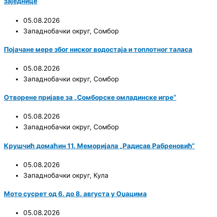
заједнице
05.08.2026
Западнобачки округ
,
Сомбор
Појачане мере због ниског водостаја и топлотног таласа
05.08.2026
Западнобачки округ
,
Сомбор
Отворене пријаве за „Сомборске омладинске игре“
05.08.2026
Западнобачки округ
,
Сомбор
Крушчић домаћин 11. Меморијала „Радисав Рабреновић“
05.08.2026
Западнобачки округ
,
Кула
Мото сусрет од 6. до 8. августа у Оџацима
05.08.2026