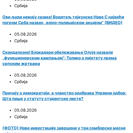
Србија
Ови људи немају срама! Водитељ тајкунске Нове С највећи
погром Срба назвао „војно-полицијском акцијом“ (ВИДЕО)
05.08.2026
Србија
Скандалозно! Блокадери обележавање Олује назвали
„функционерском кампањом“: Толико о пијетету према
српским жртвама
05.08.2026
Србија
Причају о демократији, а чланство одобрава Управни одбор:
Шта пише у статуту студентске листе?
05.08.2026
Србија
(ФОТО) Нове инвестиције завршене у три сомборске месне