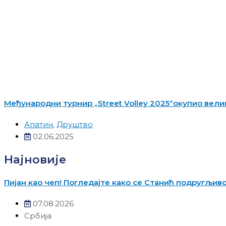
Међународни турнир „Street Volley 2025“окупио вел
Апатин
,
Друштво
02.06.2025
Најновије
Пијан као чеп! Погледајте како се Станић подругљив
07.08.2026
Србија