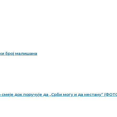
ики број малишана
о смеје док поручује да „Срби могу и да нестану“ (ФО