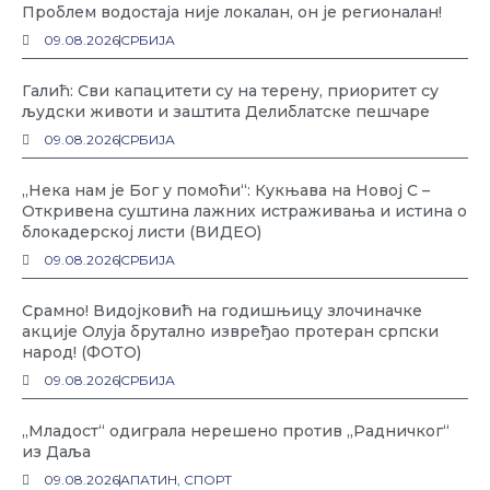
Проблем водостаја није локалан, он је регионалан!
09.08.2026
СРБИЈА
Галић: Сви капацитети су на терену, приоритет су
људски животи и заштита Делиблатске пешчаре
09.08.2026
СРБИЈА
„Нека нам је Бог у помоћи“: Кукњава на Новој С –
Откривена суштина лажних истраживања и истина о
блокадерској листи (ВИДЕО)
09.08.2026
СРБИЈА
Срамно! Видојковић на годишњицу злочиначке
акције Олуја брутално извређао протеран српски
народ! (ФОТО)
09.08.2026
СРБИЈА
„Младост“ одиграла нерешено против „Радничког“
из Даља
09.08.2026
АПАТИН
,
СПОРТ