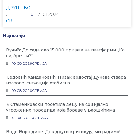
ДРУШТВО
,
21.01.2024
СВЕТ
Најновије
Вучић: До сада око 15.000 пријава на платформи „Ко
си, бре, ти?“
10.08.2026
СРБИЈА
Ђедовић Хандановић: Низак водостај Дунава ствара
изазове, ситуација стабилна
10.08.2026
СРБИЈА
Ђ.Стаменковски посетила децу из социјално
угрожених породица која бораве у Баошићима
09.08.2026
СРБИЈА
Воде Војводине: Док други критикују, ми радимо!