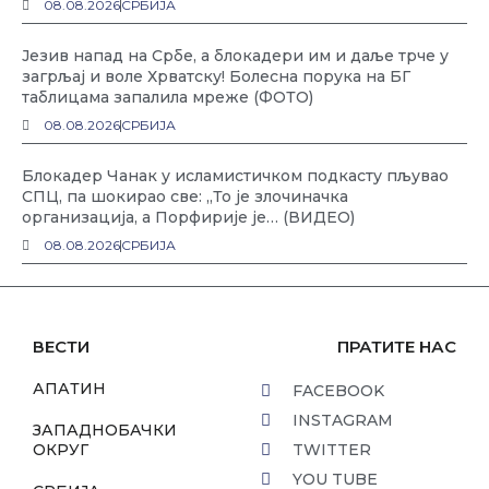
08.08.2026
СРБИЈА
Језив напад на Србе, а блокадери им и даље трче у
загрљај и воле Хрватску! Болесна порука на БГ
таблицама запалила мреже (ФОТО)
08.08.2026
СРБИЈА
Блокадер Чанак у исламистичком подкасту пљувао
СПЦ, па шокирао све: „То је злочиначка
организација, а Порфирије је… (ВИДЕО)
08.08.2026
СРБИЈА
ВЕСТИ
ПРАТИТЕ НАС
АПАТИН
FACEBOOK
INSTAGRAM
ЗАПАДНОБАЧКИ
ОКРУГ
TWITTER
YOU TUBE