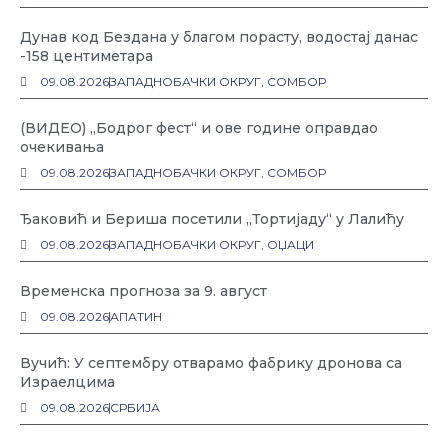
Дунав код Бездана у благом порасту, водостај данас
-158 центиметара
09.08.2026
ЗАПАДНОБАЧКИ ОКРУГ
,
СОМБОР
(ВИДЕО) „Бодрог фест“ и ове године оправдао
очекивања
09.08.2026
ЗАПАДНОБАЧКИ ОКРУГ
,
СОМБОР
Ђаковић и Бериша посетили „Тортијаду“ у Лалићу
09.08.2026
ЗАПАДНОБАЧКИ ОКРУГ
,
ОЏАЦИ
Временска прогноза за 9. август
09.08.2026
АПАТИН
Вучић: У септембру отварамо фабрику дронова са
Израелцима
09.08.2026
СРБИЈА