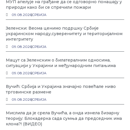
МУП апелује на грађане да се одговорно понашају у
природи како би се спречили пожари
09.08.2026
СРБИЈА
Зеленски: Веома ценимо подршку Србије
украјинском народу,суверенитету и територијалном
интегритету
09.08.2026
СРБИЈА
Мацут са Зеленским о билатералним односима,
ситуацији у Украјини и међународним питањима
09.08.2026
СРБИЈА
Вучић: Србија и Украјина значајно повећале ниво
трговинске размене
09.08.2026
СРБИЈА
Мислила да је срела Вучића, а онда изнела бизарну
теорију: Блокадерка сада сумња да председник има
клона?! (ВИДЕО)