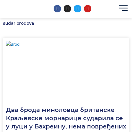
Пређи
F
I
T
Y
на
a
n
w
o
c
s
i
u
садржај
e
t
t
t
b
a
t
u
sudar brodova
o
g
e
b
o
r
r
e
k
a
m
Два брода миноловца британске
Краљевске морнарице сударила се
у луци у Бахреину, нема повређених