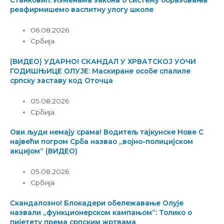
Станковић: Изменама закона о систему образовања
реафирмишемо васпитну улогу школе
06.08.2026
Србија
(ВИДЕО) УДАРНО! СКАНДАЛ У ХРВАТСКОЈ УОЧИ
ГОДИШЊИЦЕ ОЛУЈЕ: Маскиране особе спалиле
српску заставу код Оточца
05.08.2026
Србија
Ови људи немају срама! Водитељ тајкунске Нове С
највећи погром Срба назвао „војно-полицијском
акцијом“ (ВИДЕО)
05.08.2026
Србија
Скандалозно! Блокадери обележавање Олује
назвали „функционерском кампањом“: Толико о
пијетету према српским жртвама