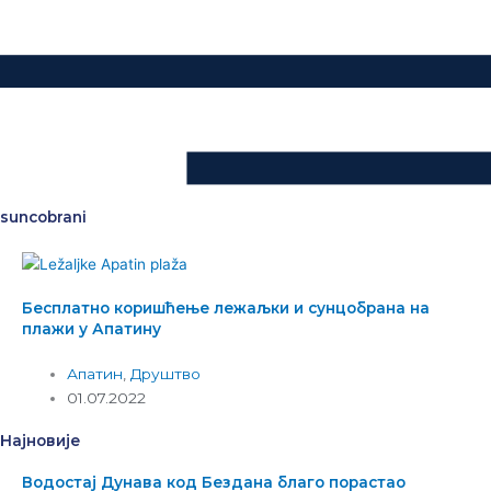
suncobrani
Бесплатно коришћење лежаљки и сунцобрана на
плажи у Апатину
Апатин
,
Друштво
01.07.2022
Најновије
Водостај Дунава код Бездана благо порастао