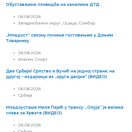
Обустављена пловидба на каналима ДТД
06.08.2026
Западнобачки округ
,
Оџаци
,
Сомбор
„Младост“ сезону почиње гостовањем у Доњем
Товарнику
06.08.2026
Апатин
,
Спорт
Две Србије! Српство и Вучић на једној страни, на
другој – издајници из „круга двојке“ (ВИДЕО)
06.08.2026
Србија
Младоусташе Миле Пајић у трансу: „Олуја“ је велика
слава за Хрвате (ВИДЕО)
06.08.2026
Србија