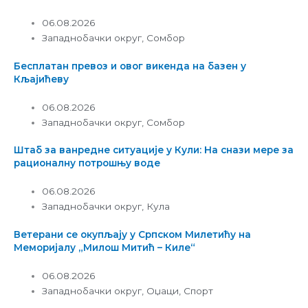
06.08.2026
Западнобачки округ
,
Сомбор
Бесплатан превоз и овог викенда на базен у
Кљајићеву
06.08.2026
Западнобачки округ
,
Сомбор
Штаб за ванредне ситуације у Кули: На снази мере за
рационалну потрошњу воде
06.08.2026
Западнобачки округ
,
Кула
Ветерани се окупљају у Српском Милетићу на
Меморијалу „Милош Митић – Киле“
06.08.2026
Западнобачки округ
,
Оџаци
,
Спорт