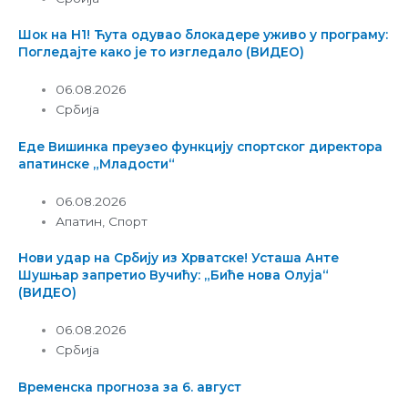
Шок на Н1! Ћута одувао блокадере уживо у програму:
Погледајте како је то изгледало (ВИДЕО)
06.08.2026
Србија
Еде Вишинка преузео функцију спортског директора
апатинске „Младости“
06.08.2026
Апатин
,
Спорт
Нови удар на Србију из Хрватске! Усташа Анте
Шушњар запретио Вучићу: „Биће нова Олуја“
(ВИДЕО)
06.08.2026
Србија
Временска прогноза за 6. август