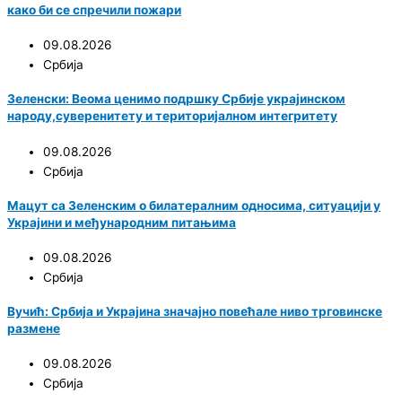
како би се спречили пожари
09.08.2026
Србија
Зеленски: Веома ценимо подршку Србије украјинском
народу,суверенитету и територијалном интегритету
09.08.2026
Србија
Мацут са Зеленским о билатералним односима, ситуацији у
Украјини и међународним питањима
09.08.2026
Србија
Вучић: Србија и Украјина значајно повећале ниво трговинске
размене
09.08.2026
Србија