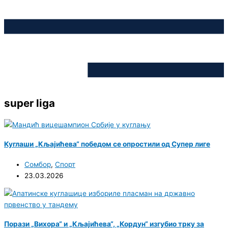
super liga
Куглаши „Кљајићева“ победом се опростили од Супер лиге
Сомбор
,
Спорт
23.03.2026
Порази „Вихора“ и „Кљајићева“, „Кордун“ изгубио трку за