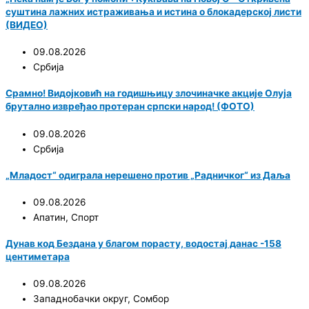
суштина лажних истраживања и истина о блокадерској листи
(ВИДЕО)
09.08.2026
Србија
Срамно! Видојковић на годишњицу злочиначке акције Олуја
брутално извређао протеран српски народ! (ФОТО)
09.08.2026
Србија
„Младост“ одиграла нерешено против „Радничког“ из Даља
09.08.2026
Апатин
,
Спорт
Дунав код Бездана у благом порасту, водостај данас -158
центиметара
09.08.2026
Западнобачки округ
,
Сомбор