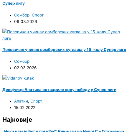
Супер лигу
Сомбор
,
Спорт
09.03.2026
Половичан учинак сомборских куглаша у 15. колу Супер лиге
Сомбор
02.03.2026
Девојчице Апатина оствариле прву победу у Супер лиги
Апатин
,
Спорт
15.02.2022
Најновије
„Нека нам је Бог у помоћи“: Кукњава на Новој С – Откривена