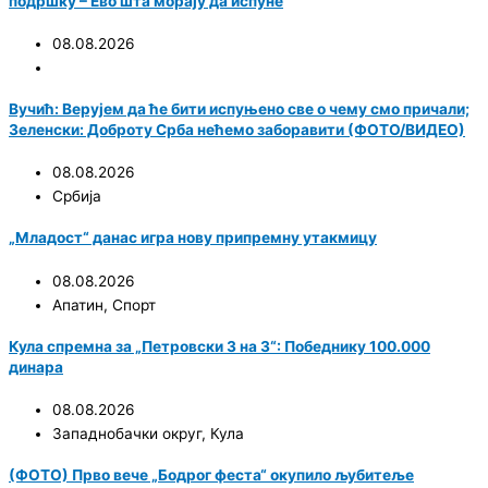
подршку – Ево шта морају да испуне
08.08.2026
Вучић: Верујем да ће бити испуњено све о чему смо причали;
Зеленски: Доброту Срба нећемо заборавити (ФОТО/ВИДЕО)
08.08.2026
Србија
„Младост“ данас игра нову припремну утакмицу
08.08.2026
Апатин
,
Спорт
Кула спремна за „Петровски 3 на 3“: Победнику 100.000
динара
08.08.2026
Западнобачки округ
,
Кула
(ФОТО) Прво вече „Бодрог феста“ окупило љубитеље