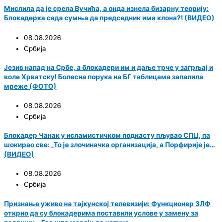
Мислила да је срела Вучића, а онда изнела бизарну теорију:
Блокадерка сада сумња да председник има клона?! (ВИДЕО)
08.08.2026
Србија
Језив напад на Србе, а блокадери им и даље трче у загрљај и
воле Хрватску! Болесна порука на БГ таблицама запалила
мреже (ФОТО)
08.08.2026
Србија
Блокадер Чанак у исламистичком подкасту пљувао СПЦ, па
шокирао све: „То је злочиначка организација, а Порфирије је…
(ВИДЕО)
08.08.2026
Србија
Признање уживо на тајкунској телевизији: Функционер ЗЛФ
открио да су блокадерима поставили услове у замену за