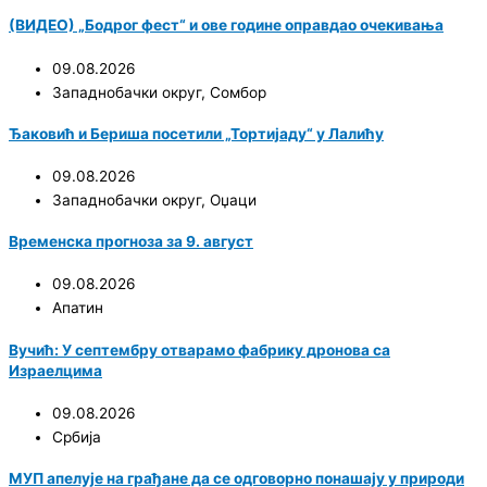
(ВИДЕО) „Бодрог фест“ и ове године оправдао очекивања
09.08.2026
Западнобачки округ
,
Сомбор
Ђаковић и Бериша посетили „Тортијаду“ у Лалићу
09.08.2026
Западнобачки округ
,
Оџаци
Временска прогноза за 9. август
09.08.2026
Апатин
Вучић: У септембру отварамо фабрику дронова са
Израелцима
09.08.2026
Србија
МУП апелује на грађане да се одговорно понашају у природи