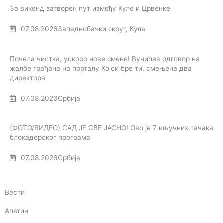
За викенд затворен пут између Куле и Црвенке
07.08.2026
Западнобачки округ
,
Кула
Почела чистка, ускоро нове смене! Вучићев одговор на
жалбе грађана на порталу Ко си бре ти, смењена два
директора
07.08.2026
Србија
(ФОТО/ВИДЕО) САД ЈЕ СВЕ ЈАСНО! Ово је 7 кључних тачака
блокадерског програма
07.08.2026
Србија
Вести
Апатин