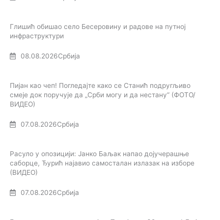
Глишић обишао село Бесеровину и радове на путној
инфраструктури
08.08.2026
Србија
Пијан као чеп! Погледајте како се Станић подругљиво
смеје док поручује да „Срби могу и да нестану“ (ФОТО/
ВИДЕО)
07.08.2026
Србија
Расуло у опозицији: Јанко Баљак напао дојучерашње
саборце, Ђурић најавио самосталан излазак на изборе
(ВИДЕО)
07.08.2026
Србија