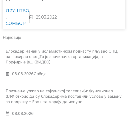
ДРУШТВО
,
25.03.2022
СОМБОР
Најновије
Блокадер Чанак у исламистичком подкасту пљувао СПЦ,
па шокирао све: „То је злочиначка организација, а
Порфирије је… (ВИДЕО)
08.08.2026
Србија
Признање уживо на тајкунској телевизији: Функционер
ЗЛФ открио да су блокадерима поставили услове у замену
за подршку – Ево шта морају да испуне
08.08.2026