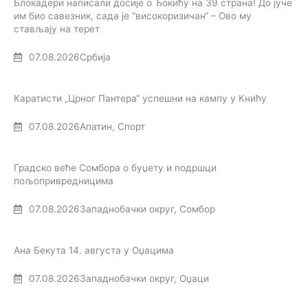
Блокадери написали досије о Ђокићу на 39 страна! До јуче
им био савезник, сада је “високоризичан“ – Ово му
стављају на терет
07.08.2026
Србија
Каратисти „Црног Пантера“ успешни на кампу у Книћу
07.08.2026
Апатин
,
Спорт
Градско веће Сомбора о буџету и подршци
пољопривредницима
07.08.2026
Западнобачки округ
,
Сомбор
Ана Бекута 14. августа у Оџацима
07.08.2026
Западнобачки округ
,
Оџаци