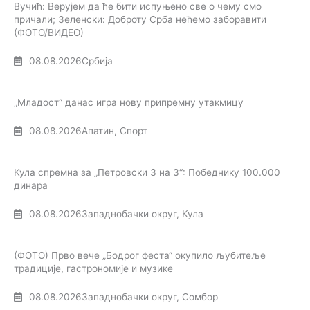
Вучић: Верујем да ће бити испуњено све о чему смо
причали; Зеленски: Доброту Срба нећемо заборавити
(ФОТО/ВИДЕО)
08.08.2026
Србија
„Младост“ данас игра нову припремну утакмицу
08.08.2026
Апатин
,
Спорт
Кула спремна за „Петровски 3 на 3“: Победнику 100.000
динара
08.08.2026
Западнобачки округ
,
Кула
(ФОТО) Прво вече „Бодрог феста“ окупило љубитеље
традиције, гастрономије и музике
08.08.2026
Западнобачки округ
,
Сомбор