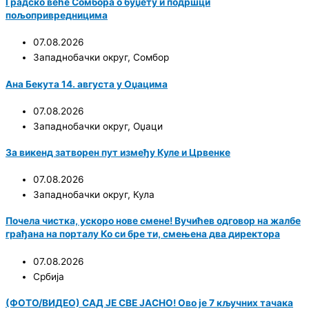
Градско веће Сомбора о буџету и подршци
пољопривредницима
07.08.2026
Западнобачки округ
,
Сомбор
Ана Бекута 14. августа у Оџацима
07.08.2026
Западнобачки округ
,
Оџаци
За викенд затворен пут између Куле и Црвенке
07.08.2026
Западнобачки округ
,
Кула
Почела чистка, ускоро нове смене! Вучићев одговор на жалбе
грађана на порталу Ко си бре ти, смењена два директора
07.08.2026
Србија
(ФОТО/ВИДЕО) САД ЈЕ СВЕ ЈАСНО! Ово је 7 кључних тачака