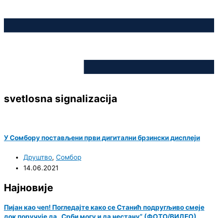
svetlosna signalizacija
У Сомбору постављени први дигитални брзински дисплеји
Друштво
,
Сомбор
14.06.2021
Најновије
Пијан као чеп! Погледајте како се Станић подругљиво смеје
док поручује да „Срби могу и да нестану“ (ФОТО/ВИДЕО)