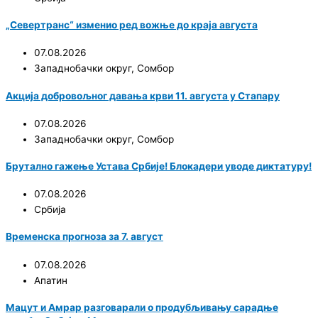
„Севертранс“ изменио ред вожње до краја августа
07.08.2026
Западнобачки округ
,
Сомбор
Акција добровољног давања крви 11. августа у Стапару
07.08.2026
Западнобачки округ
,
Сомбор
Брутално гажење Устава Србије! Блокадери уводе диктатуру!
07.08.2026
Србија
Временска прогноза за 7. август
07.08.2026
Апатин
Мацут и Амрар разговарали о продубљивању сарадње