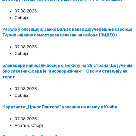
07.08.2026
Србија
Расуло у опозицији: Јанко Баљак напао дојучерашње саборце,
Ђурић најавио самосталан излазак на изборе (ВИДЕО)
07.08.2026
Србија
Блокадери написали досије о Ђокићу на 39 страна! До јуче им
био савезник, сада је “високоризичан“ – Ово му стављају на
терет
07.08.2026
Србија
Каратисти „Црног Пантера“ успешни на кампу у Книћу
07.08.2026
Апатин
,
Спорт