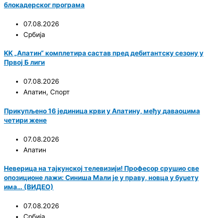
блокадерског програма
07.08.2026
Србија
KK „Апатин“ комплетира састав пред дебитантску сезону у
Првој Б лиги
07.08.2026
Апатин
,
Спорт
Прикупљено 16 јединица крви у Апатину, међу даваоцима
четири жене
07.08.2026
Апатин
Неверица на тајкунској телевизији! Професор срушио све
опозиционе лажи: Синиша Мали је у праву, новца у буџету
има… (ВИДЕО)
07.08.2026
Србија