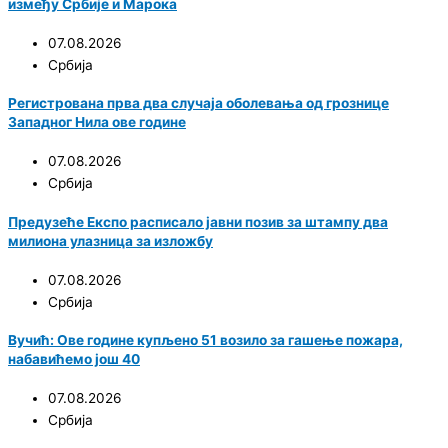
између Србије и Марока
07.08.2026
Србија
Регистрована прва два случаја оболевања од грознице
Западног Нила ове године
07.08.2026
Србија
Предузеће Експо расписало јавни позив за штампу два
милиона улазница за изложбу
07.08.2026
Србија
Вучић: Ове године купљено 51 возило за гашење пожара,
набавићемо још 40
07.08.2026
Србија