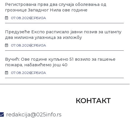
Регистрована прва два случаја оболевања од
грознице Западног Нила ове године
07.08.2026
СРБИЈА
Предузеће Експо расписало јавни позив за штампу
два милиона улазница за изложбу
07.08.2026
СРБИЈА
Вучић: Ове године купљено 51 возило за гашење
пожара, набавићемо још 40
07.08.2026
СРБИЈА
КОНТАКТ
redakcija@025info.rs