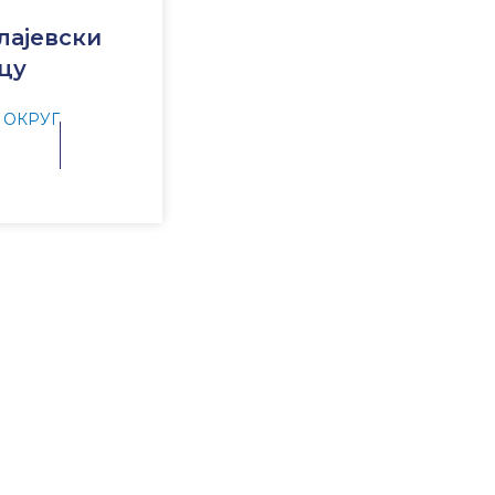
лајевски
вцу
 ОКРУГ