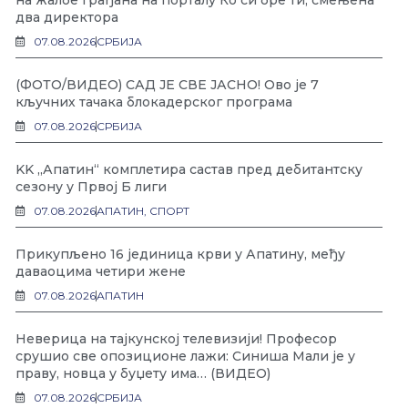
на жалбе грађана на порталу Ко си бре ти, смењена
два директора
07.08.2026
СРБИЈА
(ФОТО/ВИДЕО) САД ЈЕ СВЕ ЈАСНО! Ово је 7
кључних тачака блокадерског програма
07.08.2026
СРБИЈА
KK „Апатин“ комплетира састав пред дебитантску
сезону у Првој Б лиги
07.08.2026
АПАТИН
,
СПОРТ
Прикупљено 16 јединица крви у Апатину, међу
даваоцима четири жене
07.08.2026
АПАТИН
Неверица на тајкунској телевизији! Професор
срушио све опозиционе лажи: Синиша Мали је у
праву, новца у буџету има… (ВИДЕО)
07.08.2026
СРБИЈА