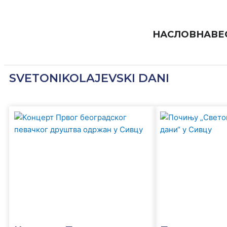
Пређи
на
садржај
НАСЛОВНА
ВЕ
SVETONIKOLAJEVSKI DANI