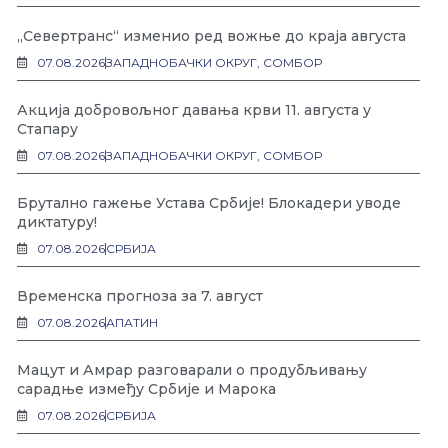
„Севертранс“ изменио ред вожње до краја августа
07.08.2026
ЗАПАДНОБАЧКИ ОКРУГ
,
СОМБОР
Акција добровољног давања крви 11. августа у
Стапару
07.08.2026
ЗАПАДНОБАЧКИ ОКРУГ
,
СОМБОР
Брутално гажење Устава Србије! Блокадери уводе
диктатуру!
07.08.2026
СРБИЈА
Временска прогноза за 7. август
07.08.2026
АПАТИН
Мацут и Амрар разговарали о продубљивању
сарадње између Србије и Марока
07.08.2026
СРБИЈА