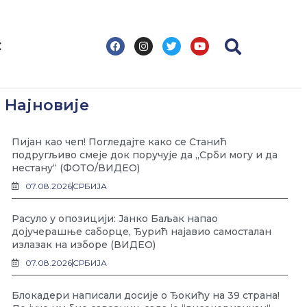
F
I
T
Y
С
a
n
w
o
c
s
i
u
e
t
t
t
b
a
t
u
o
g
e
b
Најновије
o
r
r
e
k
a
m
Пијан као чеп! Погледајте како се Станић
подругљиво смеје док поручује да „Срби могу и да
нестану“ (ФОТО/ВИДЕО)
07.08.2026
СРБИЈА
Расуло у опозицији: Јанко Баљак напао
дојучерашње саборце, Ђурић најавио самосталан
излазак на изборе (ВИДЕО)
07.08.2026
СРБИЈА
Блокадери написали досије о Ђокићу на 39 страна!