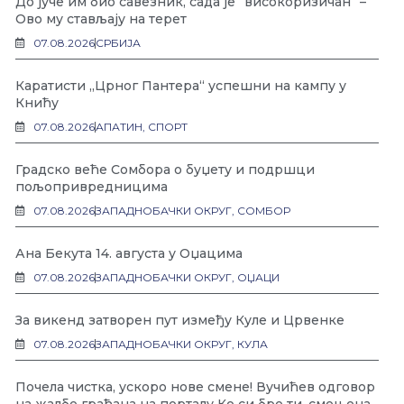
До јуче им био савезник, сада је “високоризичан“ –
Ово му стављају на терет
07.08.2026
СРБИЈА
Каратисти „Црног Пантера“ успешни на кампу у
Книћу
07.08.2026
АПАТИН
,
СПОРТ
Градско веће Сомбора о буџету и подршци
пољопривредницима
07.08.2026
ЗАПАДНОБАЧКИ ОКРУГ
,
СОМБОР
Ана Бекута 14. августа у Оџацима
07.08.2026
ЗАПАДНОБАЧКИ ОКРУГ
,
ОЏАЦИ
За викенд затворен пут између Куле и Црвенке
07.08.2026
ЗАПАДНОБАЧКИ ОКРУГ
,
КУЛА
Почела чистка, ускоро нове смене! Вучићев одговор