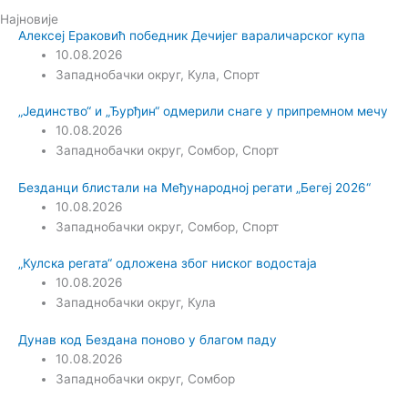
Најновије
Алексеј Ераковић победник Дечијег вараличарског купа
10.08.2026
Западнобачки округ
,
Кула
,
Спорт
„Јединство“ и „Ђурђин“ одмерили снаге у припремном мечу
10.08.2026
Западнобачки округ
,
Сомбор
,
Спорт
Безданци блистали на Међународној регати „Бегеј 2026“
10.08.2026
Западнобачки округ
,
Сомбор
,
Спорт
„Кулска регата“ одложена због ниског водостаја
10.08.2026
Западнобачки округ
,
Кула
Дунав код Бездана поново у благом паду
10.08.2026
Западнобачки округ
,
Сомбор