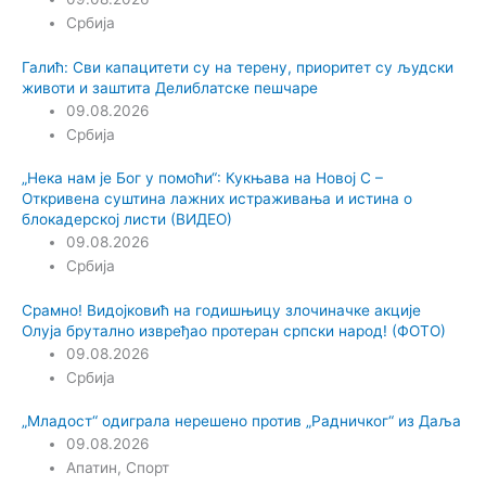
Србија
Галић: Сви капацитети су на терену, приоритет су људски
животи и заштита Делиблатске пешчаре
09.08.2026
Србија
„Нека нам је Бог у помоћи“: Кукњава на Новој С –
Откривена суштина лажних истраживања и истина о
блокадерској листи (ВИДЕО)
09.08.2026
Србија
Срамно! Видојковић на годишњицу злочиначке акције
Олуја брутално извређао протеран српски народ! (ФОТО)
09.08.2026
Србија
„Младост“ одиграла нерешено против „Радничког“ из Даља
09.08.2026
Апатин
,
Спорт