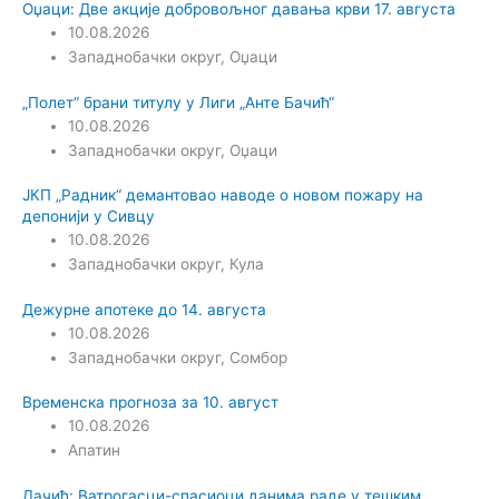
Оџаци: Две акције добровољног давања крви 17. августа
10.08.2026
Западнобачки округ
,
Оџаци
„Полет“ брани титулу у Лиги „Анте Бачић“
10.08.2026
Западнобачки округ
,
Оџаци
ЈКП „Радник“ демантовао наводе о новом пожару на
депонији у Сивцу
10.08.2026
Западнобачки округ
,
Кула
Дежурне апотеке до 14. августа
10.08.2026
Западнобачки округ
,
Сомбор
Временска прогноза за 10. август
10.08.2026
Апатин
Дачић: Ватрoгасци-спасиоци данима раде у тешким