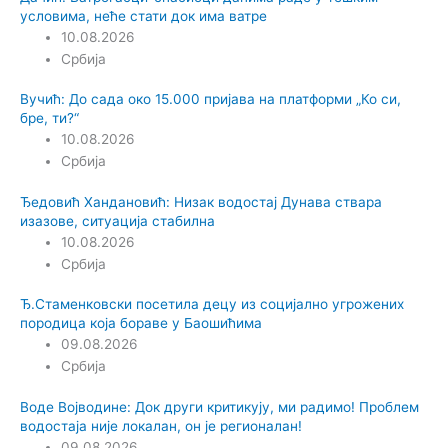
условима, неће стати док има ватре
10.08.2026
Србија
Вучић: До сада око 15.000 пријава на платформи „Ко си,
бре, ти?“
10.08.2026
Србија
Ђедовић Хандановић: Низак водостај Дунава ствара
изазове, ситуација стабилна
10.08.2026
Србија
Ђ.Стаменковски посетила децу из социјално угрожених
породица која бораве у Баошићима
09.08.2026
Србија
Воде Војводине: Док други критикују, ми радимо! Проблем
водостаја није локалан, он је регионалан!
09.08.2026