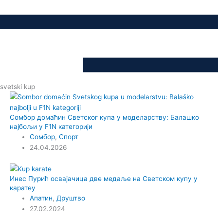
svetski kup
Сомбор домаћин Светског купа у моделарству: Балашко
најбољи у F1N категорији
Сомбор
,
Спорт
24.04.2026
Инес Пурић освајачица две медаље на Светском купу у
каратеу
Апатин
,
Друштво
27.02.2024