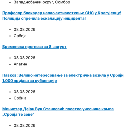
Западнобачки округ
,
Сомбор
Професор блокадер напао активисткиње СНС у Крагујевцу!
Полиција спречила ескалацију инцидента!
08.08.2026
Србија
Временска прогноза за 8. август
08.08.2026
Апатин
Павков: Велико интересовање за електрична возила у Србији,
1.000 пријава за субвенције
08.08.2026
Србија
Министар Дејан Вук Станковић посетио учеснике кампа
„Србија те зове“
08.08.2026