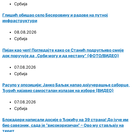
Србија
Глишић обишао село Бесеровину и радове на путној
инфраструктури
08.08.2026
Србија
Пијан као чеп! Погледајте како се Станић подругљиво смеје
док поручује да „Срби могу и да нестану“ (ФОТО/ВИДЕО)
07.08.2026
Србија
Расуло у опозицији: Јанко Баљак напао дојучерашње саборце,
Ђурић најавио самосталан излазак на изборе (ВИДЕО)
07.08.2026
Србија
Блокадери написали досије о Ђокићу на 39 страна! До јуче им
био савезник, сада је “високоризичан“ – Ово му стављају на
терет