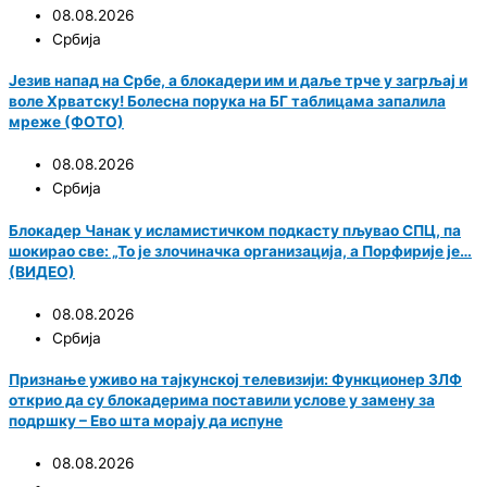
08.08.2026
Србија
Језив напад на Србе, а блокадери им и даље трче у загрљај и
воле Хрватску! Болесна порука на БГ таблицама запалила
мреже (ФОТО)
08.08.2026
Србија
Блокадер Чанак у исламистичком подкасту пљувао СПЦ, па
шокирао све: „То је злочиначка организација, а Порфирије је…
(ВИДЕО)
08.08.2026
Србија
Признање уживо на тајкунској телевизији: Функционер ЗЛФ
открио да су блокадерима поставили услове у замену за
подршку – Ево шта морају да испуне
08.08.2026