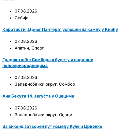
07.08.2026
Србија
Каратисти „Црног Пантера“ успешни на кампу у Книћу
07.08.2026
Апатин
,
Спорт
Градско веће Сомбора о буџету и подршци
пољопривредницима
07.08.2026
Западнобачки округ
,
Сомбор
Ана Бекута 14. августа у Оџацима
07.08.2026
Западнобачки округ
,
Оџаци
За викенд затворен пут између Куле и Црвенке