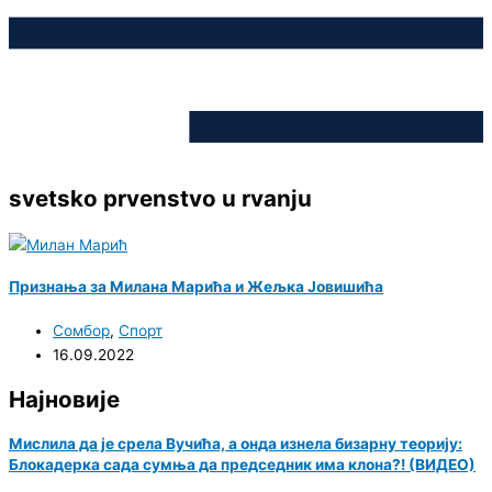
svetsko prvenstvo u rvanju
Признања за Милана Марића и Жељка Јовишића
Сомбор
,
Спорт
16.09.2022
Најновије
Мислила да је срела Вучића, а онда изнела бизарну теорију:
Блокадерка сада сумња да председник има клона?! (ВИДЕО)