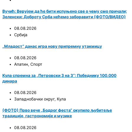
Вучић: Верујем да ће бити испуњено све о чему смо причали;
Зеленски: Доброту Срба нећемо заборавити (ФОТО/ВИДЕО)
08.08.2026
Србија
„Младост“ данас игра нову припремну утакмицу
08.08.2026
Апатин
,
Спорт
Кула спремна за „Петровски 3 на 3“: Победнику 100.000
динара
08.08.2026
Западнобачки округ
,
Кула
(ФОТО) Прво вече „Бодрог феста“ окупило љубитеље
традиције, гастрономије и музике
08.08.2026