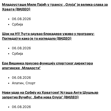
Младоусташе Миле Пајић у трансу: „Олуја“ је велика слава за
Хрвате (ВИДЕО)
06.08.2026
Србија
Шок на Н1! Ћута одувао блокадере уживо у програму:
Погледајте како је то изгледало (ВИДЕО)
06.08.2026
Србија
Еде Вишинка преузео функцију спортског директора
апатинске „Младости“
06.08.2026
Апатин
,
Спорт
Нови удар на Србију из Хрватске! Усташа Анте Шушњар
запретио Вучићу: „Биће нова Олуја“ (ВИДЕО)
06.08.2026