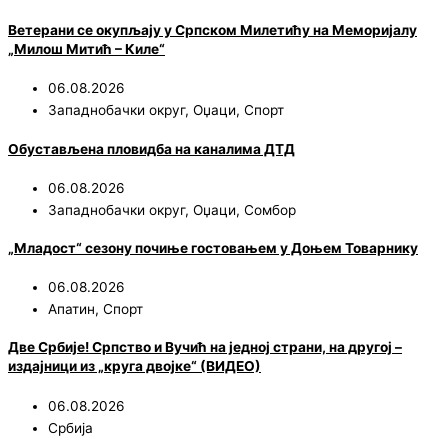
Ветерани се окупљају у Српском Милетићу на Меморијалу
„Милош Митић – Киле“
06.08.2026
Западнобачки округ
,
Оџаци
,
Спорт
Обустављена пловидба на каналима ДТД
06.08.2026
Западнобачки округ
,
Оџаци
,
Сомбор
„Младост“ сезону почиње гостовањем у Доњем Товарнику
06.08.2026
Апатин
,
Спорт
Две Србије! Српство и Вучић на једној страни, на другој –
издајници из „круга двојке“ (ВИДЕО)
06.08.2026
Србија