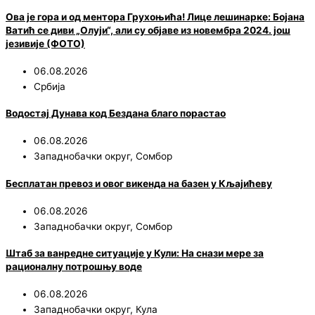
Ова је гора и од ментора Грухоњића! Лице лешинарке: Бојана
Ватић се диви „Олуји“, али су објаве из новембра 2024. још
језивије (ФОТО)
06.08.2026
Србија
Водостај Дунава код Бездана благо порастао
06.08.2026
Западнобачки округ
,
Сомбор
Бесплатан превоз и овог викенда на базен у Кљајићеву
06.08.2026
Западнобачки округ
,
Сомбор
Штаб за ванредне ситуације у Кули: На снази мере за
рационалну потрошњу воде
06.08.2026
Западнобачки округ
,
Кула