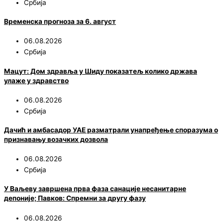
Србија
Временска прогноза за 6. август
06.08.2026
Србија
Мацут: Дом здравља у Шиду показатељ колико држава
улаже у здравство
06.08.2026
Србија
Дачић и амбасадор УАЕ разматрали унапређење споразума о
признавању возачких дозвола
06.08.2026
Србија
У Ваљеву завршена прва фаза санације несанитарне
депоније; Павков: Спремни за другу фазу
06.08.2026