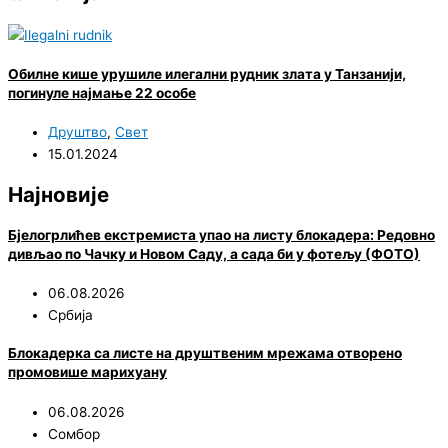
Обилне кише урушиле илегални рудник злата у Танзанији,
погинуле најмање 22 особе
Друштво
,
Свет
15.01.2024
Најновије
Бјелогрлићев екстремиста упао на листу блокадера: Редовно
дивљао по Чачку и Новом Саду, а сада би у фотељу (ФОТО)
06.08.2026
Србија
Блокадерка са листе на друштвеним мрежама отворено
промовише марихуану
06.08.2026
Сомбор