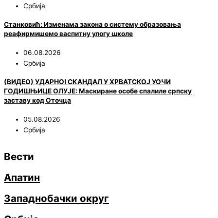
Србија
Станковић: Изменама закона о систему образовања
реафирмишемо васпитну улогу школе
06.08.2026
Србија
(ВИДЕО) УДАРНО! СКАНДАЛ У ХРВАТСКОЈ УОЧИ
ГОДИШЊИЦЕ ОЛУЈЕ: Маскиране особе спалиле српску
заставу код Оточца
05.08.2026
Србија
Вести
Апатин
Западнобачки округ