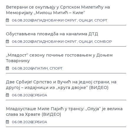
Ветерани се окупљају у Српском Милетићу на
Меморијалу „Милош Митић – Киле“
06.08.2026
ЗАПАДНОБАЧКИ ОКРУГ
,
ОЏАЦИ
,
СПОРТ
Обустављена пловидба на каналима ДТД
06.08.2026
ЗАПАДНОБАЧКИ ОКРУГ
,
ОЏАЦИ
,
СОМБОР
„Младост“ сезону почиње гостовањем у Доњем
Товарнику
06.08.2026
АПАТИН
,
СПОРТ
Две Србије! Српство и Вучић на једној страни, на
другој – издајници из „круга двојке“ (ВИДЕО)
06.08.2026
СРБИЈА
Младоусташе Миле Пајић у трансу: „Олуја“ је велика
слава за Хрвате (ВИДЕО)
06.08.2026
СРБИЈА