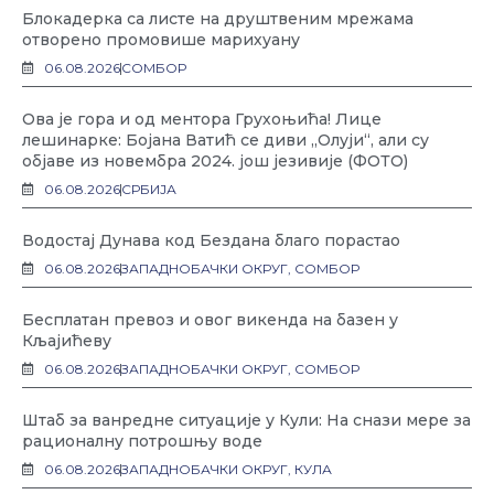
Блокадерка са листе на друштвеним мрежама
отворено промовише марихуану
06.08.2026
СОМБОР
Ова је гора и од ментора Грухоњића! Лице
лешинарке: Бојана Ватић се диви „Олуји“, али су
објаве из новембра 2024. још језивије (ФОТО)
06.08.2026
СРБИЈА
Водостај Дунава код Бездана благо порастао
06.08.2026
ЗАПАДНОБАЧКИ ОКРУГ
,
СОМБОР
Бесплатан превоз и овог викенда на базен у
Кљајићеву
06.08.2026
ЗАПАДНОБАЧКИ ОКРУГ
,
СОМБОР
Штаб за ванредне ситуације у Кули: На снази мере за
рационалну потрошњу воде
06.08.2026
ЗАПАДНОБАЧКИ ОКРУГ
,
КУЛА