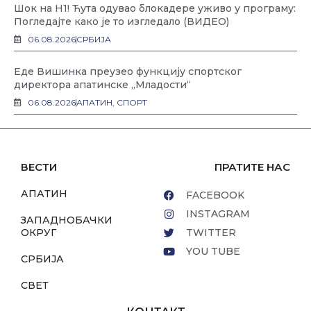
Шок на Н1! Ћута одувао блокадере уживо у програму:
Погледајте како је то изгледало (ВИДЕО)
06.08.2026
СРБИЈА
Еде Вишинка преузео функцију спортског
директора апатинске „Младости“
06.08.2026
АПАТИН
,
СПОРТ
ВЕСТИ
ПРАТИТЕ НАС
АПАТИН
FACEBOOK
INSTAGRAM
ЗАПАДНОБАЧКИ
ОКРУГ
TWITTER
YOU TUBE
СРБИЈА
СВЕТ