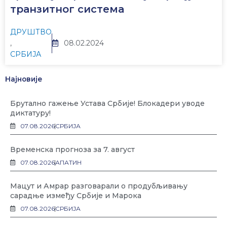
транзитног система
ДРУШТВО
,
08.02.2024
СРБИЈА
Најновије
Брутално гажење Устава Србије! Блокадери уводе
диктатуру!
07.08.2026
СРБИЈА
Временска прогноза за 7. август
07.08.2026
АПАТИН
Мацут и Амрар разговарали о продубљивању
сарадње између Србије и Марока
07.08.2026
СРБИЈА