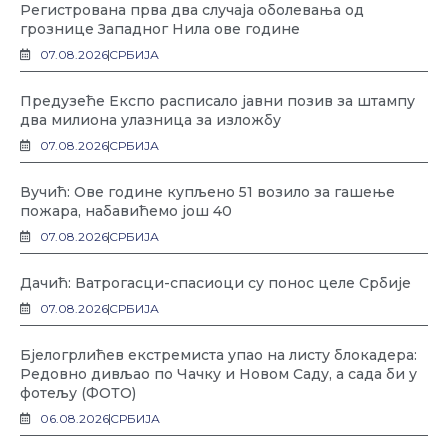
Регистрована прва два случаја оболевања од
грознице Западног Нила ове године
07.08.2026
СРБИЈА
Предузеће Експо расписало јавни позив за штампу
два милиона улазница за изложбу
07.08.2026
СРБИЈА
Вучић: Ове године купљено 51 возило за гашење
пожара, набавићемо још 40
07.08.2026
СРБИЈА
Дачић: Ватрогасци-спасиоци су понос целе Србије
07.08.2026
СРБИЈА
Бјелогрлићев екстремиста упао на листу блокадера:
Редовно дивљао по Чачку и Новом Саду, а сада би у
фотељу (ФОТО)
06.08.2026
СРБИЈА