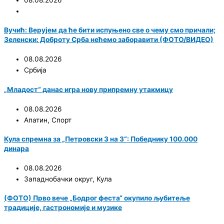
08.08.2026
Вучић: Верујем да ће бити испуњено све о чему смо причали;
Зеленски: Доброту Срба нећемо заборавити (ФОТО/ВИДЕО)
08.08.2026
Србија
„Младост“ данас игра нову припремну утакмицу
08.08.2026
Апатин
,
Спорт
Кула спремна за „Петровски 3 на 3“: Победнику 100.000
динара
08.08.2026
Западнобачки округ
,
Кула
(ФОТО) Прво вече „Бодрог феста“ окупило љубитеље
традиције, гастрономије и музике