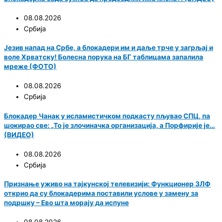
08.08.2026
Србија
Језив напад на Србе, а блокадери им и даље трче у загрљај и
воле Хрватску! Болесна порука на БГ таблицама запалила
мреже (ФОТО)
08.08.2026
Србија
Блокадер Чанак у исламистичком подкасту пљувао СПЦ, па
шокирао све: „То је злочиначка организација, а Порфирије је…
(ВИДЕО)
08.08.2026
Србија
Признање уживо на тајкунској телевизији: Функционер ЗЛФ
открио да су блокадерима поставили услове у замену за
подршку – Ево шта морају да испуне