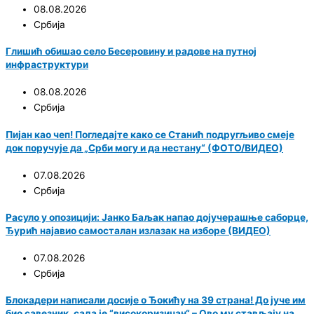
08.08.2026
Србија
Глишић обишао село Бесеровину и радове на путној
инфраструктури
08.08.2026
Србија
Пијан као чеп! Погледајте како се Станић подругљиво смеје
док поручује да „Срби могу и да нестану“ (ФОТО/ВИДЕО)
07.08.2026
Србија
Расуло у опозицији: Јанко Баљак напао дојучерашње саборце,
Ђурић најавио самосталан излазак на изборе (ВИДЕО)
07.08.2026
Србија
Блокадери написали досије о Ђокићу на 39 страна! До јуче им
био савезник, сада је “високоризичан“ – Ово му стављају на