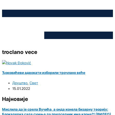
troclano vece
Ђоковићеви адвокати изборили трочлано веће
Друштво
,
Свет
15.01.2022
Најновије
Мислила да је срела Вучића, а онда изнела бизарну теорију:
Блокадерка сада сумња да председник има клона?! (ВИДЕО)