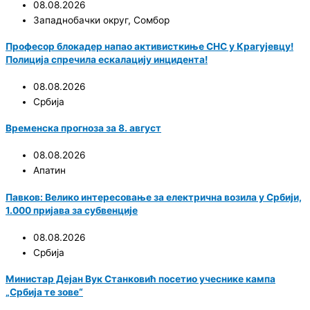
08.08.2026
Западнобачки округ
,
Сомбор
Професор блокадер напао активисткиње СНС у Крагујевцу!
Полиција спречила ескалацију инцидента!
08.08.2026
Србија
Временска прогноза за 8. август
08.08.2026
Апатин
Павков: Велико интересовање за електрична возила у Србији,
1.000 пријава за субвенције
08.08.2026
Србија
Министар Дејан Вук Станковић посетио учеснике кампа
„Србија те зове“