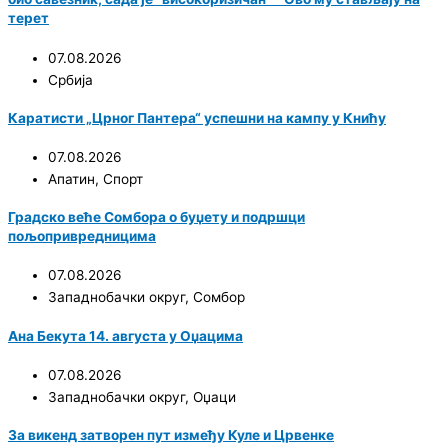
терет
07.08.2026
Србија
Каратисти „Црног Пантера“ успешни на кампу у Книћу
07.08.2026
Апатин
,
Спорт
Градско веће Сомбора о буџету и подршци
пољопривредницима
07.08.2026
Западнобачки округ
,
Сомбор
Ана Бекута 14. августа у Оџацима
07.08.2026
Западнобачки округ
,
Оџаци
За викенд затворен пут између Куле и Црвенке