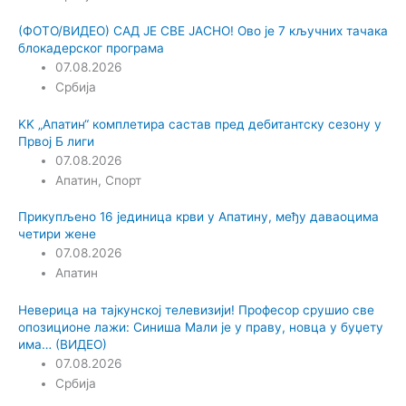
(ФОТО/ВИДЕО) САД ЈЕ СВЕ ЈАСНО! Ово је 7 кључних тачака
блокадерског програма
07.08.2026
Србија
KK „Апатин“ комплетира састав пред дебитантску сезону у
Првој Б лиги
07.08.2026
Апатин
,
Спорт
Прикупљено 16 јединица крви у Апатину, међу даваоцима
четири жене
07.08.2026
Апатин
Неверица на тајкунској телевизији! Професор срушио све
опозиционе лажи: Синиша Мали је у праву, новца у буџету
има… (ВИДЕО)
07.08.2026
Србија