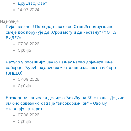
Друштво
,
Свет
14.02.2024
Најновије
Пијан као чеп! Погледајте како се Станић подругљиво
смеје док поручује да „Срби могу и да нестану“ (ФОТО/
ВИДЕО)
07.08.2026
Србија
Расуло у опозицији: Јанко Баљак напао дојучерашње
саборце, Ђурић најавио самосталан излазак на изборе
(ВИДЕО)
07.08.2026
Србија
Блокадери написали досије о Ђокићу на 39 страна! До јуче
им био савезник, сада је “високоризичан“ – Ово му
стављају на терет
07.08.2026
Србија