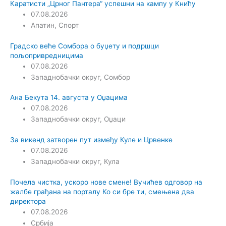
Каратисти „Црног Пантера“ успешни на кампу у Книћу
07.08.2026
Апатин
,
Спорт
Градско веће Сомбора о буџету и подршци
пољопривредницима
07.08.2026
Западнобачки округ
,
Сомбор
Ана Бекута 14. августа у Оџацима
07.08.2026
Западнобачки округ
,
Оџаци
За викенд затворен пут између Куле и Црвенке
07.08.2026
Западнобачки округ
,
Кула
Почела чистка, ускоро нове смене! Вучићев одговор на
жалбе грађана на порталу Ко си бре ти, смењена два
директора
07.08.2026
Србија