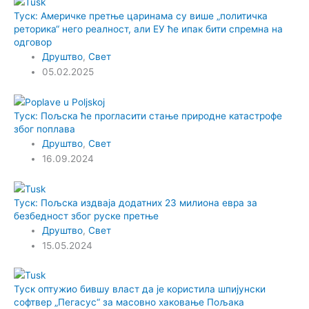
Туск: Америчке претње царинама су више „политичка
реторика“ него реалност, али ЕУ ће ипак бити спремна на
одговор
Друштво
,
Свет
05.02.2025
Туск: Пољска ће прогласити стање природне катастрофе
због поплава
Друштво
,
Свет
16.09.2024
Туск: Пољска издваја додатних 23 милиона евра за
безбедност због руске претње
Друштво
,
Свет
15.05.2024
Туск оптужио бившу власт да је користила шпијунски
софтвер „Пегасус“ за масовно хаковање Пољака