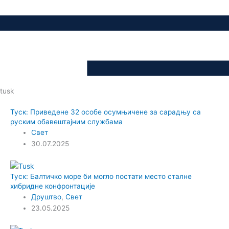
tusk
Туск: Приведене 32 особе осумњичене за сарадњу са
руским обавештајним службама
Свет
30.07.2025
Туск: Балтичко море би могло постати место сталне
хибридне конфронтације
Друштво
,
Свет
23.05.2025