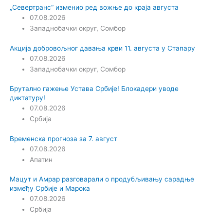
„Севертранс“ изменио ред вожње до краја августа
07.08.2026
Западнобачки округ
,
Сомбор
Акција добровољног давања крви 11. августа у Стапару
07.08.2026
Западнобачки округ
,
Сомбор
Брутално гажење Устава Србије! Блокадери уводе
диктатуру!
07.08.2026
Србија
Временска прогноза за 7. август
07.08.2026
Апатин
Мацут и Амрар разговарали о продубљивању сарадње
између Србије и Марока
07.08.2026
Србија