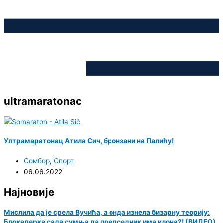
ultramaratonac
Ултрамаратонац Атила Сич, бронзани на Палићу!
Сомбор
,
Спорт
06.06.2022
Најновије
Мислила да је срела Вучића, а онда изнела бизарну теорију:
Блокадерка сада сумња да председник има клона?! (ВИДЕО)