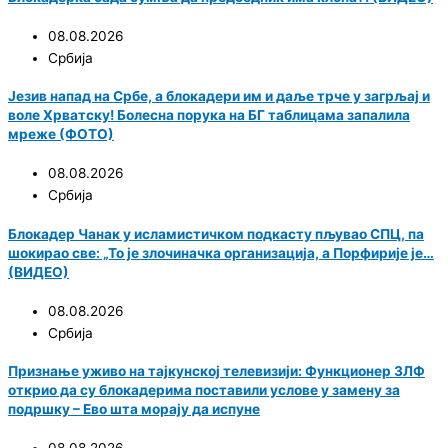
08.08.2026
Србија
Језив напад на Србе, а блокадери им и даље трче у загрљај и
воле Хрватску! Болесна порука на БГ таблицама запалила
мреже (ФОТО)
08.08.2026
Србија
Блокадер Чанак у исламистичком подкасту пљувао СПЦ, па
шокирао све: „То је злочиначка организација, а Порфирије је…
(ВИДЕО)
08.08.2026
Србија
Признање уживо на тајкунској телевизији: Функционер ЗЛФ
открио да су блокадерима поставили услове у замену за
подршку – Ево шта морају да испуне