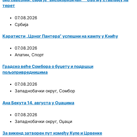
терет
07.08.2026
Србија
Каратисти „Црног Пантера“ успешни на кампу у Книћу
07.08.2026
Апатин
,
Спорт
Градско веће Сомбора о буџету и подршци
пољопривредницима
07.08.2026
Западнобачки округ
,
Сомбор
Ана Бекута 14. августа у Оџацима
07.08.2026
Западнобачки округ
,
Оџаци
За викенд затворен пут између Куле и Црвенке