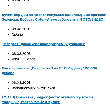
08.08.2026
Вучић: Верујем да ће бити испуњено све о чему смо причали;
Зеленски: Доброту Срба нећемо заборавити (ФОТО/ВИДЕО)
08.08.2026
Србија
„Младост“ данас игра нову припремну утакмицу
08.08.2026
Апатин
,
Спорт
Кула спремна за „Петровски 3 на 3“: Победнику 100.000
динара
08.08.2026
Западнобачки округ
,
Кула
(ФОТО) Прво вече „Бодрог феста“ окупило љубитеље
традиције, гастрономије и музике