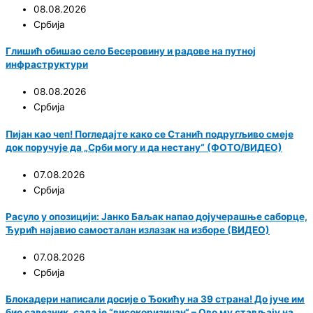
08.08.2026
Србија
Глишић обишао село Бесеровину и радове на путној
инфраструктури
08.08.2026
Србија
Пијан као чеп! Погледајте како се Станић подругљиво смеје
док поручује да „Срби могу и да нестану“ (ФОТО/ВИДЕО)
07.08.2026
Србија
Расуло у опозицији: Јанко Баљак напао дојучерашње саборце,
Ђурић најавио самосталан излазак на изборе (ВИДЕО)
07.08.2026
Србија
Блокадери написали досије о Ђокићу на 39 страна! До јуче им
био савезник, сада је “високоризичан“ – Ово му стављају на