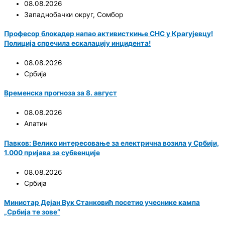
08.08.2026
Западнобачки округ
,
Сомбор
Професор блокадер напао активисткиње СНС у Крагујевцу!
Полиција спречила ескалацију инцидента!
08.08.2026
Србија
Временска прогноза за 8. август
08.08.2026
Апатин
Павков: Велико интересовање за електрична возила у Србији,
1.000 пријава за субвенције
08.08.2026
Србија
Министар Дејан Вук Станковић посетио учеснике кампа
„Србија те зове“