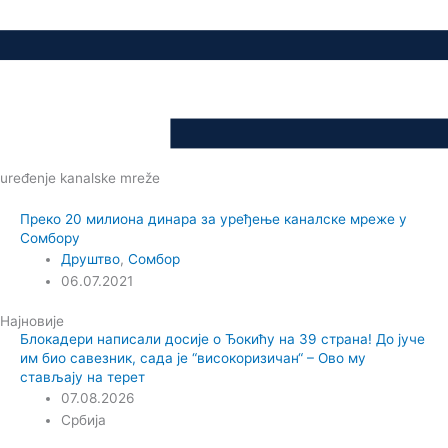
uređenje kanalske mreže
Преко 20 милиона динара за уређење каналске мреже у
Сомбору
Друштво
,
Сомбор
06.07.2021
Најновије
Блокадери написали досије о Ђокићу на 39 страна! До јуче
им био савезник, сада је “високоризичан“ – Ово му
стављају на терет
07.08.2026
Србија