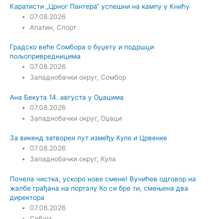
Каратисти „Црног Пантера“ успешни на кампу у Книћу
07.08.2026
Апатин
,
Спорт
Градско веће Сомбора о буџету и подршци
пољопривредницима
07.08.2026
Западнобачки округ
,
Сомбор
Ана Бекута 14. августа у Оџацима
07.08.2026
Западнобачки округ
,
Оџаци
За викенд затворен пут између Куле и Црвенке
07.08.2026
Западнобачки округ
,
Кула
Почела чистка, ускоро нове смене! Вучићев одговор на
жалбе грађана на порталу Ко си бре ти, смењена два
директора
07.08.2026
Србија