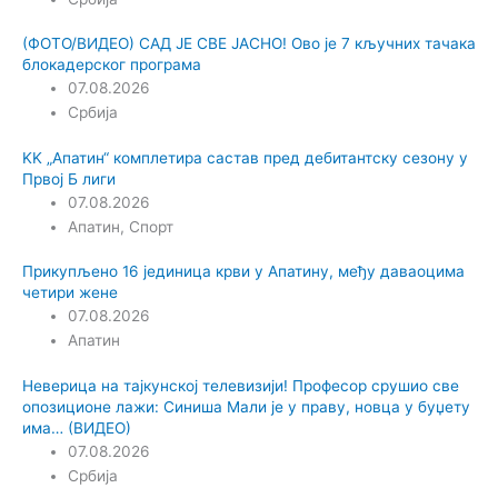
(ФОТО/ВИДЕО) САД ЈЕ СВЕ ЈАСНО! Ово је 7 кључних тачака
блокадерског програма
07.08.2026
Србија
KK „Апатин“ комплетира састав пред дебитантску сезону у
Првој Б лиги
07.08.2026
Апатин
,
Спорт
Прикупљено 16 јединица крви у Апатину, међу даваоцима
четири жене
07.08.2026
Апатин
Неверица на тајкунској телевизији! Професор срушио све
опозиционе лажи: Синиша Мали је у праву, новца у буџету
има… (ВИДЕО)
07.08.2026
Србија