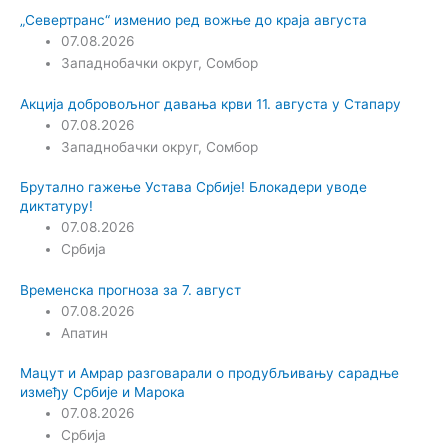
„Севертранс“ изменио ред вожње до краја августа
07.08.2026
Западнобачки округ
,
Сомбор
Акција добровољног давања крви 11. августа у Стапару
07.08.2026
Западнобачки округ
,
Сомбор
Брутално гажење Устава Србије! Блокадери уводе
диктатуру!
07.08.2026
Србија
Временска прогноза за 7. август
07.08.2026
Апатин
Мацут и Амрар разговарали о продубљивању сарадње
између Србије и Марока
07.08.2026
Србија