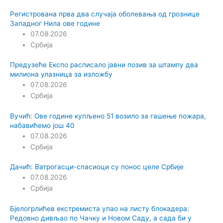
Регистрована прва два случаја оболевања од грознице
Западног Нила ове године
07.08.2026
Србија
Предузеће Експо расписало јавни позив за штампу два
милиона улазница за изложбу
07.08.2026
Србија
Вучић: Ове године купљено 51 возило за гашење пожара,
набавићемо још 40
07.08.2026
Србија
Дачић: Ватрогасци-спасиоци су понос целе Србије
07.08.2026
Србија
Бјелогрлићев екстремиста упао на листу блокадера:
Редовно дивљао по Чачку и Новом Саду, а сада би у