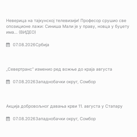
Неверица на тајкунској телевизији! Професор срушио све
опозиционе лажи: Синиша Мали је у праву, новца у буџету
има… (ВИДЕО)
07.08.2026
Србија
„Севертранс“ изменио ред вожње до краја августа
07.08.2026
Западнобачки округ
,
Сомбор
Акција добровољног давања крви 11. августа у Стапару
07.08.2026
Западнобачки округ
,
Сомбор