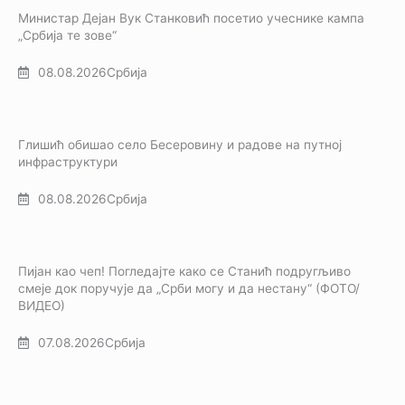
Министар Дејан Вук Станковић посетио учеснике кампа
„Србија те зове“
08.08.2026
Србија
Глишић обишао село Бесеровину и радове на путној
инфраструктури
08.08.2026
Србија
Пијан као чеп! Погледајте како се Станић подругљиво
смеје док поручује да „Срби могу и да нестану“ (ФОТО/
ВИДЕО)
07.08.2026
Србија