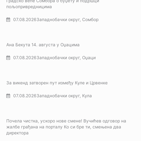
Градско веће Сомбора о буџету и подршци
пољопривредницима
07.08.2026
Западнобачки округ
,
Сомбор
Ана Бекута 14. августа у Оџацима
07.08.2026
Западнобачки округ
,
Оџаци
За викенд затворен пут између Куле и Црвенке
07.08.2026
Западнобачки округ
,
Кула
Почела чистка, ускоро нове смене! Вучићев одговор на
жалбе грађана на порталу Ко си бре ти, смењена два
директора