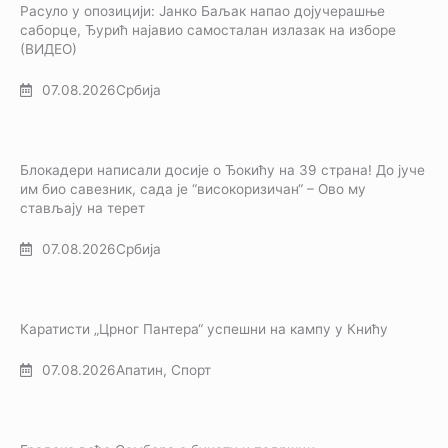
Расуло у опозицији: Јанко Баљак напао дојучерашње
саборце, Ђурић најавио самосталан излазак на изборе
(ВИДЕО)
07.08.2026
Србија
Блокадери написали досије о Ђокићу на 39 страна! До јуче
им био савезник, сада је “високоризичан“ – Ово му
стављају на терет
07.08.2026
Србија
Каратисти „Црног Пантера“ успешни на кампу у Книћу
07.08.2026
Апатин
,
Спорт