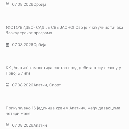
07.08.2026
Србија
(ФОТО/ВИДЕО) САД ЈЕ СВЕ ЈАСНО! Ово је 7 кључних тачака
блокадерског програма
07.08.2026
Србија
KK „Апатин“ комплетира састав пред дебитантску сезону у
Првој Б лиги
07.08.2026
Апатин
,
Спорт
Прикупљено 16 јединица крви у Апатину, међу даваоцима
четири жене
07.08.2026
Апатин