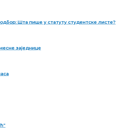
 одбор: Шта пише у статуту студентске листе?
 месне заједнице
ласа
ић“