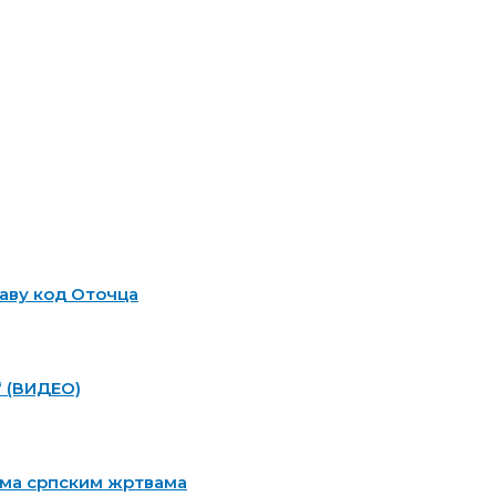
аву код Оточца
“ (ВИДЕО)
ема српским жртвама