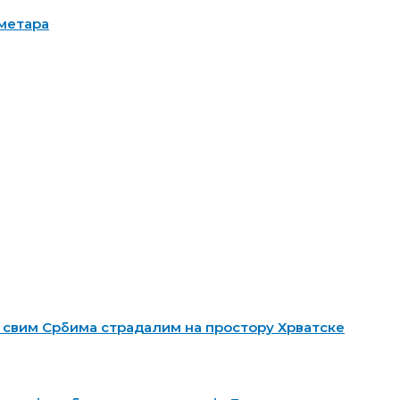
иметара
 свим Србима страдалим на простору Хрватске