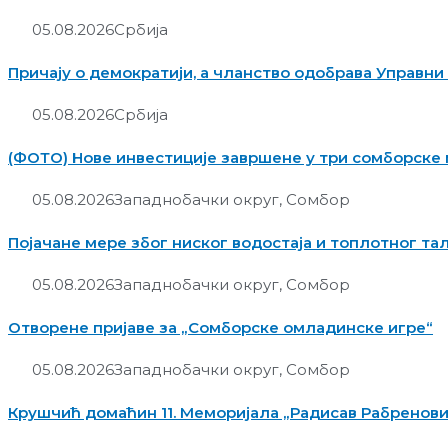
05.08.2026
Србија
Причају о демократији, а чланство одобрава Управни
05.08.2026
Србија
(ФОТО) Нове инвестиције завршене у три сомборске
05.08.2026
Западнобачки округ
,
Сомбор
Појачане мере због ниског водостаја и топлотног та
05.08.2026
Западнобачки округ
,
Сомбор
Отворене пријаве за „Сомборске омладинске игре“
05.08.2026
Западнобачки округ
,
Сомбор
Крушчић домаћин 11. Меморијала „Радисав Рабренов