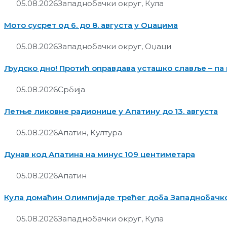
05.08.2026
Западнобачки округ
,
Кула
Мото сусрет од 6. до 8. августа у Оџацима
05.08.2026
Западнобачки округ
,
Оџаци
Људско дно! Протић оправдава усташко славље – па 
05.08.2026
Србија
Летње ликовне радионице у Апатину до 13. августа
05.08.2026
Апатин
,
Култура
Дунав код Апатина на минус 109 центиметара
05.08.2026
Апатин
Кула домаћин Олимпијаде трећег доба Западнобачко
05.08.2026
Западнобачки округ
,
Кула