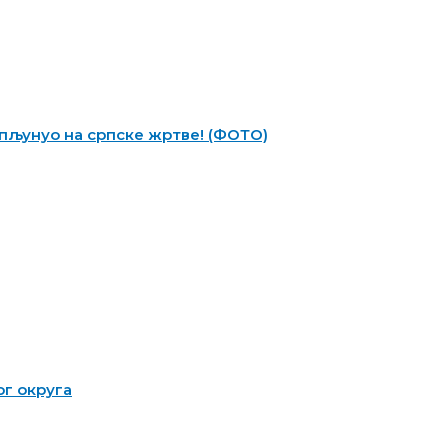
пљунуо на српске жртве! (ФОТО)
г округа