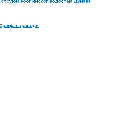
струјом због ниског водостаја Дунава
Србија спроводи