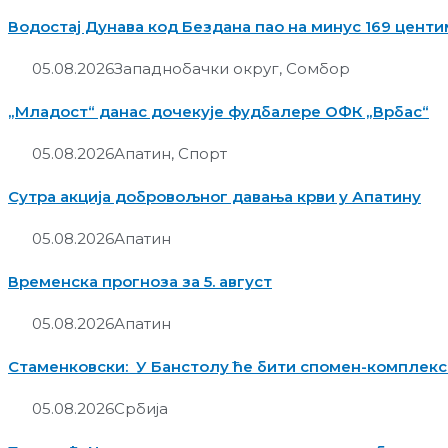
Водостај Дунава код Бездана пао на минус 169 цент
05.08.2026
Западнобачки округ
,
Сомбор
„Младост“ данас дочекује фудбалере ОФК „Врбас“
05.08.2026
Апатин
,
Спорт
Сутра акција добровољног давања крви у Апатину
05.08.2026
Апатин
Временска прогноза за 5. август
05.08.2026
Апатин
Стаменковски: У Банстолу ће бити спомен-комплекс
05.08.2026
Србија