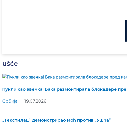
ušće
Пукли као звечка! Бака размонтирала блокадере пре
Србија
19.07.2026
„Текстилац” демонстрирао моћ против „Ушћа”