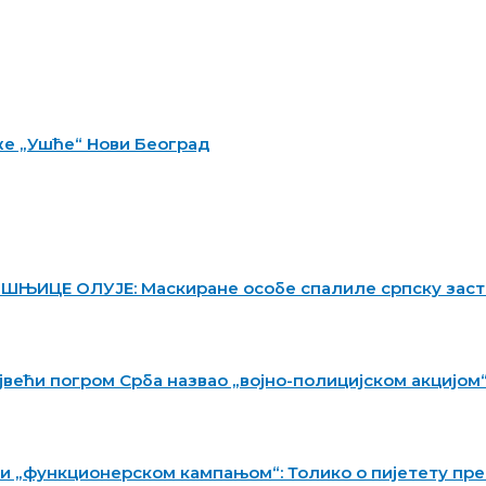
же „Ушће“ Нови Београд
ЊИЦЕ ОЛУЈЕ: Маскиране особе спалиле српску заст
јвећи погром Срба назвао „војно-полицијском акцијом
и „функционерском кампањом“: Толико о пијетету пр