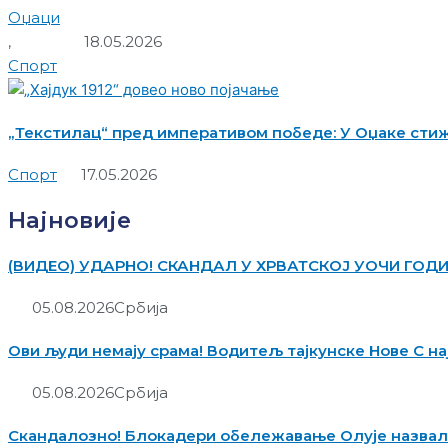
Оџаци
,
18.05.2026
Спорт
„Текстилац“ пред императивом победе: У Оџаке сти
Спорт
17.05.2026
Најновије
(ВИДЕО) УДАРНО! СКАНДАЛ У ХРВАТСКОЈ УОЧИ ГОДИШ
05.08.2026
Србија
Ови људи немају срама! Водитељ тајкунске Нове С на
05.08.2026
Србија
Скандалозно! Блокадери обележавање Олује назвал