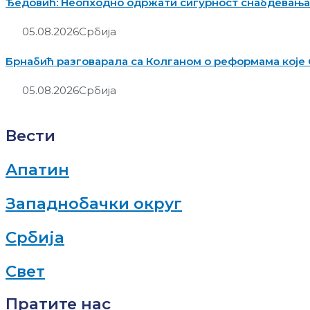
Ђедовић: Неопходно одржати сигурност снабдевања 
05.08.2026
Србија
Брнабић разговарала са Колганом о реформама које 
05.08.2026
Србија
Вести
Апатин
Западнобачки округ
Србија
Свет
Пратите нас