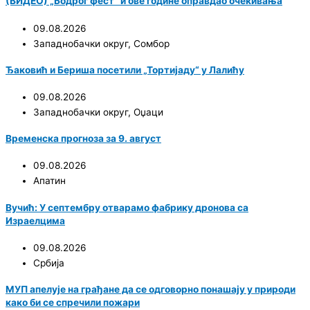
(ВИДЕО) „Бодрог фест“ и ове године оправдао очекивања
09.08.2026
Западнобачки округ
,
Сомбор
Ђаковић и Бериша посетили „Тортијаду“ у Лалићу
09.08.2026
Западнобачки округ
,
Оџаци
Временска прогноза за 9. август
09.08.2026
Апатин
Вучић: У септембру отварамо фабрику дронова са
Израелцима
09.08.2026
Србија
МУП апелује на грађане да се одговорно понашају у природи
како би се спречили пожари