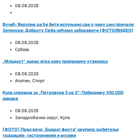
08.08.2026
Вучић: Верујем да ће бити испуњено све о чему смо причали;
Зеленски: Доброту Срба нећемо заборавити (ФОТО/ВИДЕО)
08.08.2026
Србија
„Младост“ данас игра нову припремну утакмицу
08.08.2026
Апатин
,
Спорт
Кула спремна за „Петровски 3 на 3“: Победнику 100.000
динара
08.08.2026
Западнобачки округ
,
Кула
(ФОТО) Прво вече „Бодрог феста“ окупило љубитеље
традиције, гастрономије и музике