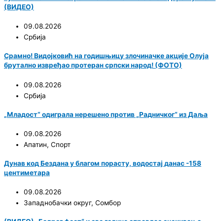
(ВИДЕО)
09.08.2026
Србија
Срамно! Видојковић на годишњицу злочиначке акције Олуја
брутално извређао протеран српски народ! (ФОТО)
09.08.2026
Србија
„Младост“ одиграла нерешено против „Радничког“ из Даља
09.08.2026
Апатин
,
Спорт
Дунав код Бездана у благом порасту, водостај данас -158
центиметара
09.08.2026
Западнобачки округ
,
Сомбор