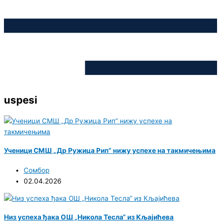
uspesi
Ученици СМШ „Др Ружица Рип” нижу успехе на такмичењима
Сомбор
02.04.2026
Низ успеха ђака ОШ „Никола Тесла“ из Кљајићева