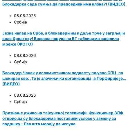
Блокадерка сада сумња да председник има клона?! (ВИДЕО)
08.08.2026
Србија
Језив напад на Србе, а блокадери им и даље трче у загрљај и
воле Хрватску! Болесна порука на БГ таблицама запалила
мреже (ФОТО)
08.08.2026
Србија
Блокадер Чанак у исламистичком подкасту пљувао СПЦ, па
шокирао све: „То је злочиначка организација, а Порфирије је…
(ВИДЕО)
08.08.2026
Србија
Признање уживо на тајкунској телевизији: Функционер ЗЛФ
открио да су блокадерима поставили услове у замену за
подршку – Ево шта морају да испуне