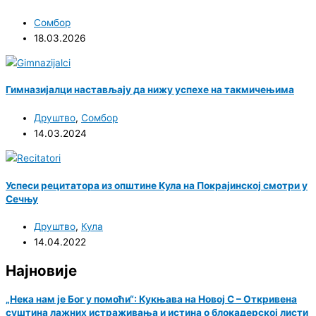
Сомбор
18.03.2026
Гимназијалци настављају да нижу успехе на такмичењима
Друштво
,
Сомбор
14.03.2024
Успеси рецитатора из општине Кула на Покрајинској смотри у
Сечњу
Друштво
,
Кула
14.04.2022
Најновије
„Нека нам је Бог у помоћи“: Кукњава на Новој С – Откривена
суштина лажних истраживања и истина о блокадерској листи