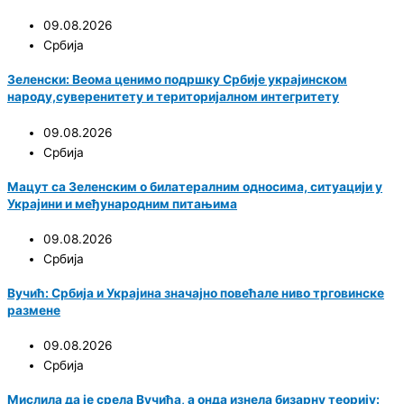
09.08.2026
Србија
Зеленски: Веома ценимо подршку Србије украјинском
народу,суверенитету и територијалном интегритету
09.08.2026
Србија
Мацут са Зеленским о билатералним односима, ситуацији у
Украјини и међународним питањима
09.08.2026
Србија
Вучић: Србија и Украјина значајно повећале ниво трговинске
размене
09.08.2026
Србија
Мислила да је срела Вучића, а онда изнела бизарну теорију: