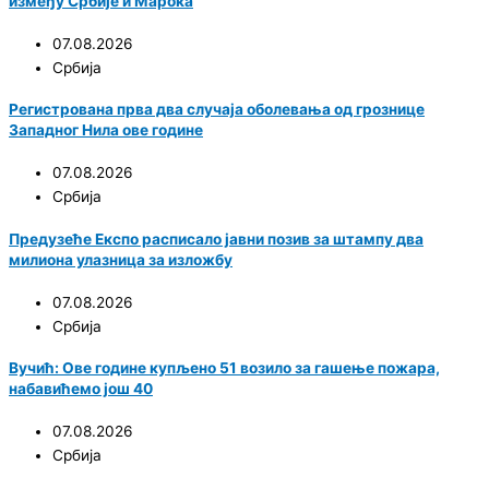
између Србије и Марока
07.08.2026
Србија
Регистрована прва два случаја оболевања од грознице
Западног Нила ове године
07.08.2026
Србија
Предузеће Експо расписало јавни позив за штампу два
милиона улазница за изложбу
07.08.2026
Србија
Вучић: Ове године купљено 51 возило за гашење пожара,
набавићемо још 40
07.08.2026
Србија