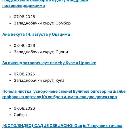
Градско веће Сомбора о буџету и подршци
пољопривредницима
07.08.2026
Западнобачки округ
,
Сомбор
Ана Бекута 14. августа у Оџацима
07.08.2026
Западнобачки округ
,
Оџаци
За викенд затворен пут између Куле и Црвенке
07.08.2026
Западнобачки округ
,
Кула
Почела чистка, ускоро нове смене! Вучићев одговор на жалбе
грађана на порталу Ко си бре ти, смењена два директора
07.08.2026
Србија
(ФОТО/ВИДЕО) САД ЈЕ СВЕ ЈАСНО! Ово је 7 кључних тачака