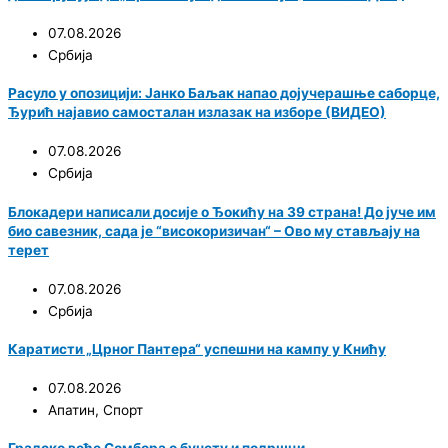
07.08.2026
Србија
Расуло у опозицији: Јанко Баљак напао дојучерашње саборце,
Ђурић најавио самосталан излазак на изборе (ВИДЕО)
07.08.2026
Србија
Блокадери написали досије о Ђокићу на 39 страна! До јуче им
био савезник, сада је “високоризичан“ – Ово му стављају на
терет
07.08.2026
Србија
Каратисти „Црног Пантера“ успешни на кампу у Книћу
07.08.2026
Апатин
,
Спорт