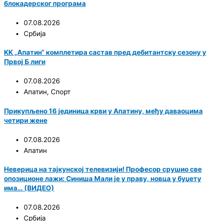
блокадерског програма
07.08.2026
Србија
KK „Апатин“ комплетира састав пред дебитантску сезону у
Првој Б лиги
07.08.2026
Апатин
,
Спорт
Прикупљено 16 јединица крви у Апатину, међу даваоцима
четири жене
07.08.2026
Апатин
Неверица на тајкунској телевизији! Професор срушио све
опозиционе лажи: Синиша Мали је у праву, новца у буџету
има… (ВИДЕО)
07.08.2026
Србија