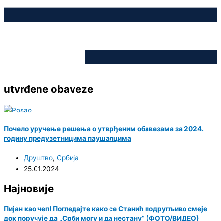
utvrđene obaveze
Почело уручење решења о утврђеним обавезама за 2024.
годину предузетницима паушалцима
Друштво
,
Србија
25.01.2024
Најновије
Пијан као чеп! Погледајте како се Станић подругљиво смеје
док поручује да „Срби могу и да нестану“ (ФОТО/ВИДЕО)