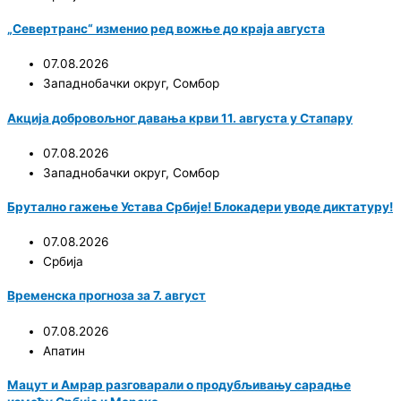
„Севертранс“ изменио ред вожње до краја августа
07.08.2026
Западнобачки округ
,
Сомбор
Акција добровољног давања крви 11. августа у Стапару
07.08.2026
Западнобачки округ
,
Сомбор
Брутално гажење Устава Србије! Блокадери уводе диктатуру!
07.08.2026
Србија
Временска прогноза за 7. август
07.08.2026
Апатин
Мацут и Амрар разговарали о продубљивању сарадње