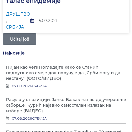
талас епидемије
ДРУШТВО
,
15.07.2021
СРБИЈА
Učitaj još
Најновије
Пијан као чеп! Погледајте како се Станић
подругљиво смеје док поручује да „Срби могу и да
нестану“ (ФОТО/ВИДЕО)
07.08.2026
СРБИЈА
Расуло у опозицији: Јанко Баљак напао дојучерашње
саборце, Ђурић најавио самосталан излазак на
изборе (ВИДЕО)
07.08.2026
СРБИЈА