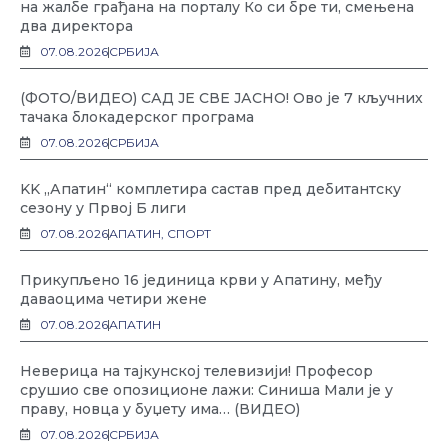
на жалбе грађана на порталу Ко си бре ти, смењена
два директора
07.08.2026
СРБИЈА
(ФОТО/ВИДЕО) САД ЈЕ СВЕ ЈАСНО! Ово је 7 кључних
тачака блокадерског програма
07.08.2026
СРБИЈА
KK „Апатин“ комплетира састав пред дебитантску
сезону у Првој Б лиги
07.08.2026
АПАТИН
,
СПОРТ
Прикупљено 16 јединица крви у Апатину, међу
даваоцима четири жене
07.08.2026
АПАТИН
Неверица на тајкунској телевизији! Професор
срушио све опозиционе лажи: Синиша Мали је у
праву, новца у буџету има… (ВИДЕО)
07.08.2026
СРБИЈА