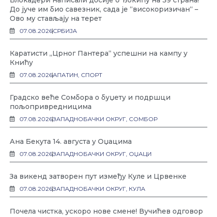
Блокадери написали досије о Ђокићу на 39 страна!
До јуче им био савезник, сада је “високоризичан“ –
Ово му стављају на терет
07.08.2026
СРБИЈА
Каратисти „Црног Пантера“ успешни на кампу у
Книћу
07.08.2026
АПАТИН
,
СПОРТ
Градско веће Сомбора о буџету и подршци
пољопривредницима
07.08.2026
ЗАПАДНОБАЧКИ ОКРУГ
,
СОМБОР
Ана Бекута 14. августа у Оџацима
07.08.2026
ЗАПАДНОБАЧКИ ОКРУГ
,
ОЏАЦИ
За викенд затворен пут између Куле и Црвенке
07.08.2026
ЗАПАДНОБАЧКИ ОКРУГ
,
КУЛА
Почела чистка, ускоро нове смене! Вучићев одговор