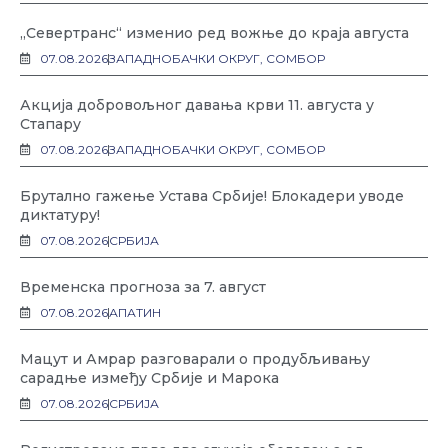
„Севертранс“ изменио ред вожње до краја августа
07.08.2026
ЗАПАДНОБАЧКИ ОКРУГ
,
СОМБОР
Акција добровољног давања крви 11. августа у
Стапару
07.08.2026
ЗАПАДНОБАЧКИ ОКРУГ
,
СОМБОР
Брутално гажење Устава Србије! Блокадери уводе
диктатуру!
07.08.2026
СРБИЈА
Временска прогноза за 7. август
07.08.2026
АПАТИН
Мацут и Амрар разговарали о продубљивању
сарадње између Србије и Марока
07.08.2026
СРБИЈА