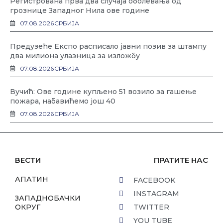
Регистрована прва два случаја оболевања од
грознице Западног Нила ове године
07.08.2026
СРБИЈА
Предузеће Експо расписало јавни позив за штампу
два милиона улазница за изложбу
07.08.2026
СРБИЈА
Вучић: Ове године купљено 51 возило за гашење
пожара, набавићемо још 40
07.08.2026
СРБИЈА
ВЕСТИ
ПРАТИТЕ НАС
АПАТИН
FACEBOOK
INSTAGRAM
ЗАПАДНОБАЧКИ
ОКРУГ
TWITTER
YOU TUBE