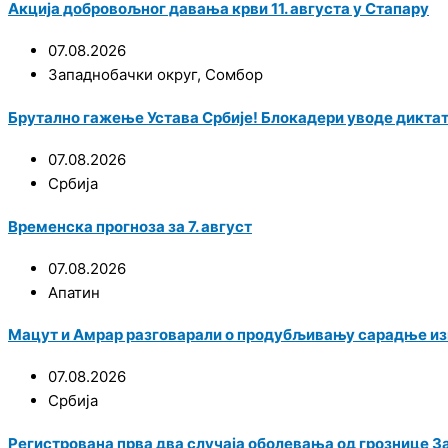
Акција добровољног давања крви 11. августа у Стапару
07.08.2026
Западнобачки округ
,
Сомбор
Брутално гажење Устава Србије! Блокадери уводе диктат
07.08.2026
Србија
Временска прогноза за 7. август
07.08.2026
Апатин
Мацут и Амрар разговарали о продубљивању сарадње из
07.08.2026
Србија
Регистрована прва два случаја оболевања од грознице З