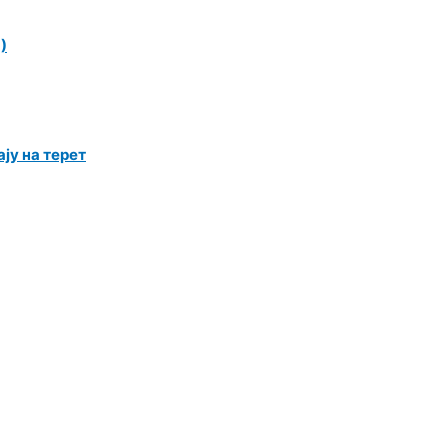
)
ју на терет