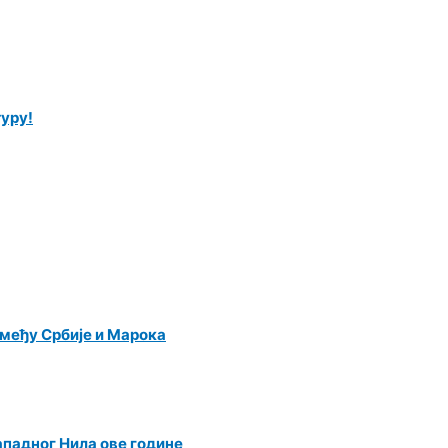
уру!
међу Србије и Марока
ападног Нила ове године