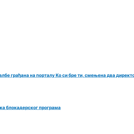
албе грађана на порталу Ко си бре ти, смењена два директ
ка блокадерског програма