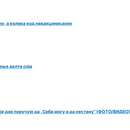
их, а колика код невакцинисаних
ење делта соја
еје док поручује да „Срби могу и да нестану“ (ФОТО/ВИДЕО