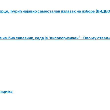
орце, Ђурић најавио самосталан излазак на изборе (ВИДЕО
 им био савезник, сада је “високоризичан“ – Ово му ставља
ницима