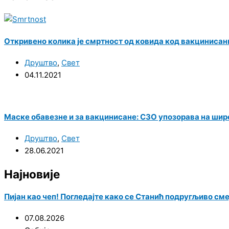
Откривено колика је смртност од ковида код вакцинисан
Друштво
,
Свет
04.11.2021
Маске обавезне и за вакцинисане: СЗО упозорава на шир
Друштво
,
Свет
28.06.2021
Најновије
Пијан као чеп! Погледајте како се Станић подругљиво см
07.08.2026