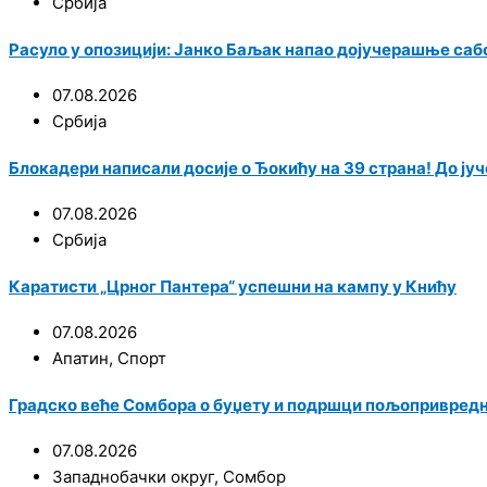
Србија
Расуло у опозицији: Јанко Баљак напао дојучерашње саб
07.08.2026
Србија
Блокадери написали досије о Ђокићу на 39 страна! До јуче
07.08.2026
Србија
Каратисти „Црног Пантера“ успешни на кампу у Книћу
07.08.2026
Апатин
,
Спорт
Градско веће Сомбора о буџету и подршци пољопривред
07.08.2026
Западнобачки округ
,
Сомбор