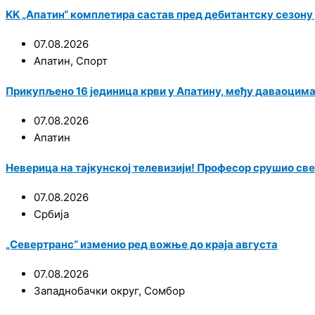
KK „Апатин“ комплетира састав пред дебитантску сезону у
07.08.2026
Апатин
,
Спорт
Прикупљено 16 јединица крви у Апатину, међу даваоцим
07.08.2026
Апатин
Неверица на тајкунској телевизији! Професор срушио све
07.08.2026
Србија
„Севертранс“ изменио ред вожње до краја августа
07.08.2026
Западнобачки округ
,
Сомбор