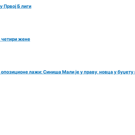
 Првој Б лиги
а четири жене
 опозиционе лажи: Синиша Мали је у праву, новца у буџет