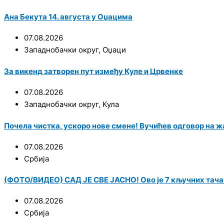
Ана Бекута 14. августа у Оџацима
07.08.2026
Западнобачки округ
,
Оџаци
За викенд затворен пут између Куле и Црвенке
07.08.2026
Западнобачки округ
,
Кула
Почела чистка, ускоро нове смене! Вучићев одговор на ж
07.08.2026
Србија
(ФОТО/ВИДЕО) САД ЈЕ СВЕ ЈАСНО! Ово је 7 кључних тача
07.08.2026
Србија