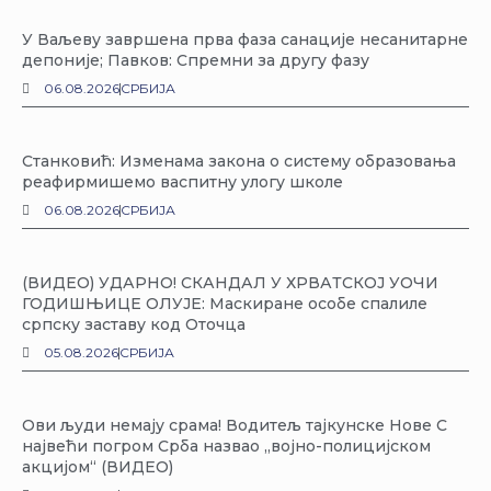
У Ваљеву завршена прва фаза санације несанитарне
депоније; Павков: Спремни за другу фазу
06.08.2026
СРБИЈА
Станковић: Изменама закона о систему образовања
реафирмишемо васпитну улогу школе
06.08.2026
СРБИЈА
(ВИДЕО) УДАРНО! СКАНДАЛ У ХРВАТСКОЈ УОЧИ
ГОДИШЊИЦЕ ОЛУЈЕ: Маскиране особе спалиле
српску заставу код Оточца
05.08.2026
СРБИЈА
Ови људи немају срама! Водитељ тајкунске Нове С
највећи погром Срба назвао „војно-полицијском
акцијом“ (ВИДЕО)