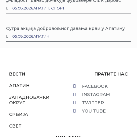
„Младост“ данас дочекује фудбалере ОФК „Врбас“
05.08.2026
АПАТИН
,
СПОРТ
Сутра акција добровољног давања крви у Апатину
05.08.2026
АПАТИН
ВЕСТИ
ПРАТИТЕ НАС
АПАТИН
FACEBOOK
INSTAGRAM
ЗАПАДНОБАЧКИ
ОКРУГ
TWITTER
YOU TUBE
СРБИЈА
СВЕТ