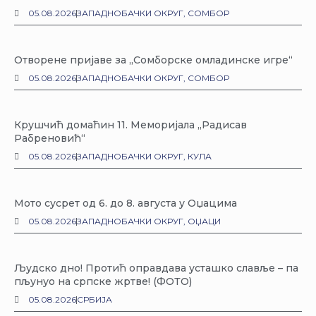
05.08.2026
ЗАПАДНОБАЧКИ ОКРУГ
,
СОМБОР
Отворене пријаве за „Сомборске омладинске игре“
05.08.2026
ЗАПАДНОБАЧКИ ОКРУГ
,
СОМБОР
Крушчић домаћин 11. Меморијала „Радисав
Рабреновић“
05.08.2026
ЗАПАДНОБАЧКИ ОКРУГ
,
КУЛА
Мото сусрет од 6. до 8. августа у Оџацима
05.08.2026
ЗАПАДНОБАЧКИ ОКРУГ
,
ОЏАЦИ
Људско дно! Протић оправдава усташко славље – па
пљунуо на српске жртве! (ФОТО)
05.08.2026
СРБИЈА