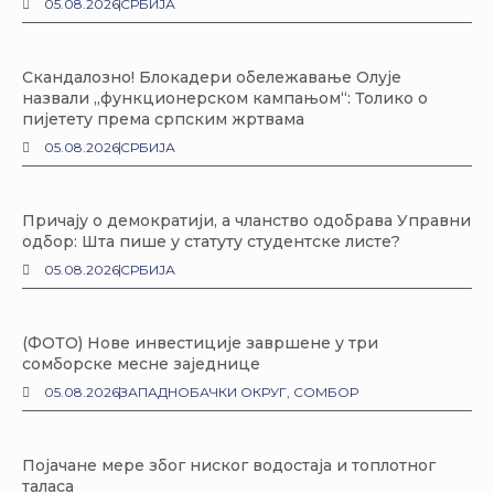
05.08.2026
СРБИЈА
Скандалозно! Блокадери обележавање Олује
назвали „функционерском кампањом“: Толико о
пијетету према српским жртвама
05.08.2026
СРБИЈА
Причају о демократији, а чланство одобрава Управни
одбор: Шта пише у статуту студентске листе?
05.08.2026
СРБИЈА
(ФОТО) Нове инвестиције завршене у три
сомборске месне заједнице
05.08.2026
ЗАПАДНОБАЧКИ ОКРУГ
,
СОМБОР
Појачане мере због ниског водостаја и топлотног
таласа