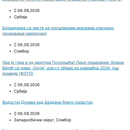
06.08.2026
Србија
Блокадерка са листе на друштвеним мрежама отворено
промовише марихуану
06.08.2026
Сомбор
Ова је гора и од ментора Грухоњића! Лице лешинарке: Бојана
Ватић се диви „Олуји“, али су објаве из новембра 2024. још
језивије (ФОТО)
06.08.2026
Србија
Водостај Дунава код Бездана благо порастао
06.08.2026
Западнобачки округ
,
Сомбор