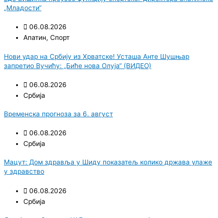
„Младости“
06.08.2026
Апатин
,
Спорт
Нови удар на Србију из Хрватске! Усташа Анте Шушњар
запретио Вучићу: „Биће нова Олуја“ (ВИДЕО)
06.08.2026
Србија
Временска прогноза за 6. август
06.08.2026
Србија
Мацут: Дом здравља у Шиду показатељ колико држава улаже
у здравство
06.08.2026
Србија