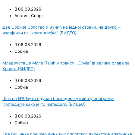
06.08.2026
Апатин
,
Спорт
Две Србије! Српство и Вучић на једној страни, на другој –
издајници из „круга двојке“ (ВИДЕО)
06.08.2026
Србија
Младоусташе Миле Пајић у трансу: „Олуја“ је велика слава за
Хрвате (ВИДЕО)
06.08.2026
Србија
Шок на Н1! Ћута одувао блокадере уживо у програму:
Погледајте како је то изгледало (ВИДЕО)
06.08.2026
Србија
Еде Вишинка преузео функцију спортског директора апатинске