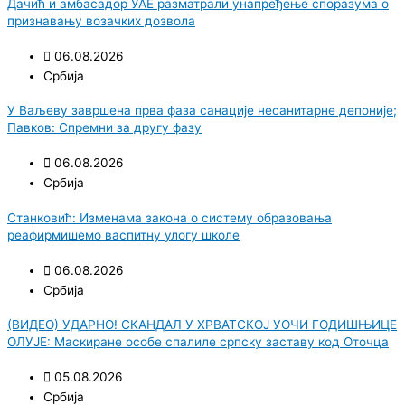
Дачић и амбасадор УАЕ разматрали унапређење споразума о
признавању возачких дозвола
06.08.2026
Србија
У Ваљеву завршена прва фаза санације несанитарне депоније;
Павков: Спремни за другу фазу
06.08.2026
Србија
Станковић: Изменама закона о систему образовања
реафирмишемо васпитну улогу школе
06.08.2026
Србија
(ВИДЕО) УДАРНО! СКАНДАЛ У ХРВАТСКОЈ УОЧИ ГОДИШЊИЦЕ
ОЛУЈЕ: Маскиране особе спалиле српску заставу код Оточца
05.08.2026
Србија