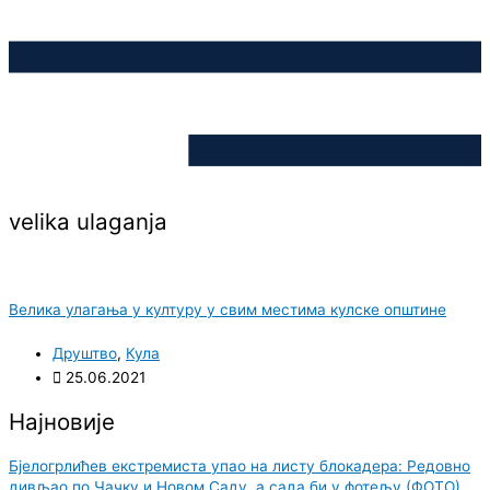
velika ulaganja
Велика улагања у културу у свим местима кулске општине
Друштво
,
Кула
25.06.2021
Најновије
Бјелогрлићев екстремиста упао на листу блокадера: Редовно
дивљао по Чачку и Новом Саду, а сада би у фотељу (ФОТО)