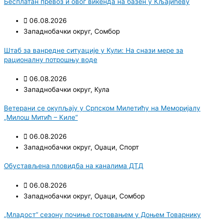
Бесплатан превоз и овог викенда на базен у Кљајићеву
06.08.2026
Западнобачки округ
,
Сомбор
Штаб за ванредне ситуације у Кули: На снази мере за
рационалну потрошњу воде
06.08.2026
Западнобачки округ
,
Кула
Ветерани се окупљају у Српском Милетићу на Меморијалу
„Милош Митић – Киле“
06.08.2026
Западнобачки округ
,
Оџаци
,
Спорт
Обустављена пловидба на каналима ДТД
06.08.2026
Западнобачки округ
,
Оџаци
,
Сомбор
„Младост“ сезону почиње гостовањем у Доњем Товарнику