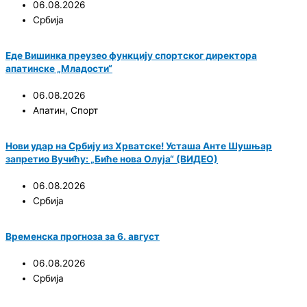
06.08.2026
Србија
Еде Вишинка преузео функцију спортског директора
апатинске „Младости“
06.08.2026
Апатин
,
Спорт
Нови удар на Србију из Хрватске! Усташа Анте Шушњар
запретио Вучићу: „Биће нова Олуја“ (ВИДЕО)
06.08.2026
Србија
Временска прогноза за 6. август
06.08.2026
Србија