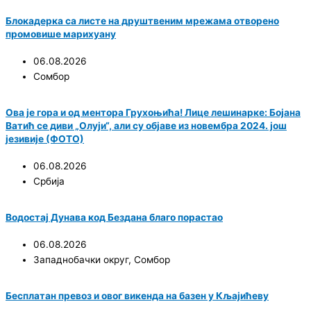
Блокадерка са листе на друштвеним мрежама отворено
промовише марихуану
06.08.2026
Сомбор
Ова је гора и од ментора Грухоњића! Лице лешинарке: Бојана
Ватић се диви „Олуји“, али су објаве из новембра 2024. још
језивије (ФОТО)
06.08.2026
Србија
Водостај Дунава код Бездана благо порастао
06.08.2026
Западнобачки округ
,
Сомбор
Бесплатан превоз и овог викенда на базен у Кљајићеву