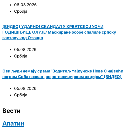
06.08.2026
Србија
(ВИДЕО) УДАРНО! СКАНДАЛ У ХРВАТСКОЈ УОЧИ
ГОДИШЊИЦЕ ОЛУЈЕ: Маскиране особе спалиле српску
заставу код Оточца
05.08.2026
Србија
Ови људи немају срама! Водитељ тајкунске Нове С највећи
погром Срба назвао „војно-полицијском акцијом“ (ВИДЕО)
05.08.2026
Србија
Вести
Апатин