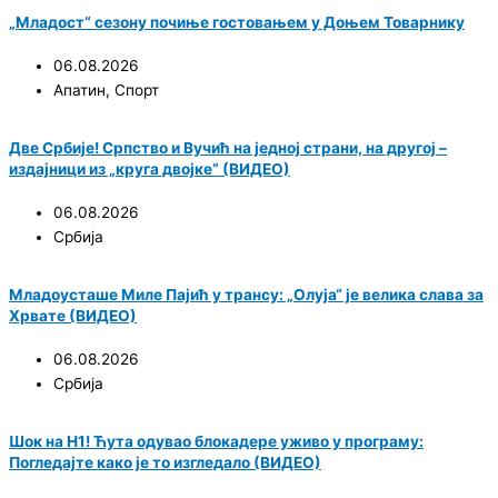
„Младост“ сезону почиње гостовањем у Доњем Товарнику
06.08.2026
Апатин
,
Спорт
Две Србије! Српство и Вучић на једној страни, на другој –
издајници из „круга двојке“ (ВИДЕО)
06.08.2026
Србија
Младоусташе Миле Пајић у трансу: „Олуја“ је велика слава за
Хрвате (ВИДЕО)
06.08.2026
Србија
Шок на Н1! Ћута одувао блокадере уживо у програму:
Погледајте како је то изгледало (ВИДЕО)