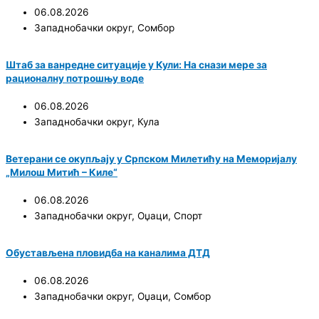
06.08.2026
Западнобачки округ
,
Сомбор
Штаб за ванредне ситуације у Кули: На снази мере за
рационалну потрошњу воде
06.08.2026
Западнобачки округ
,
Кула
Ветерани се окупљају у Српском Милетићу на Меморијалу
„Милош Митић – Киле“
06.08.2026
Западнобачки округ
,
Оџаци
,
Спорт
Обустављена пловидба на каналима ДТД
06.08.2026
Западнобачки округ
,
Оџаци
,
Сомбор