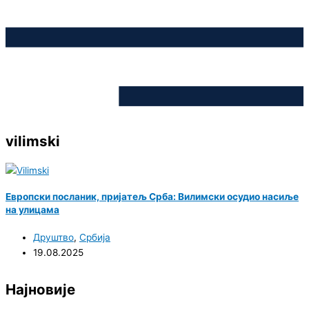
vilimski
Европски посланик, пријатељ Срба: Вилимски осудио насиље
на улицама
Друштво
,
Србија
19.08.2025
Најновије