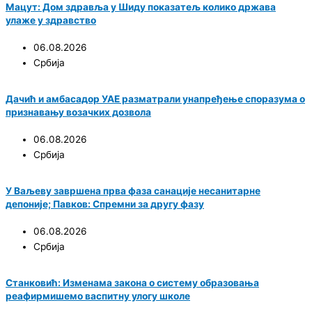
Мацут: Дом здравља у Шиду показатељ колико држава
улаже у здравство
06.08.2026
Србија
Дачић и амбасадор УАЕ разматрали унапређење споразума о
признавању возачких дозвола
06.08.2026
Србија
У Ваљеву завршена прва фаза санације несанитарне
депоније; Павков: Спремни за другу фазу
06.08.2026
Србија
Станковић: Изменама закона о систему образовања
реафирмишемо васпитну улогу школе