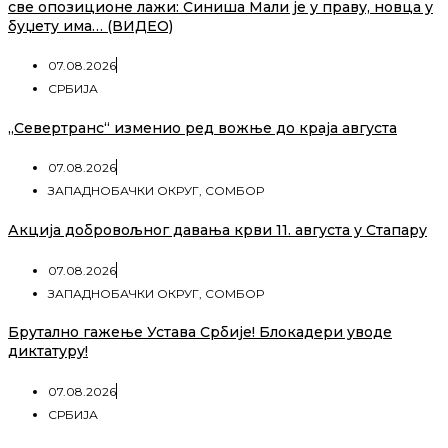
све опозиционе лажи: Синиша Мали је у праву, новца у
буџету има… (ВИДЕО)
07.08.2026
СРБИЈА
„Севертранс“ изменио ред вожње до краја августа
07.08.2026
ЗАПАДНОБАЧКИ ОКРУГ
,
СОМБОР
Акција добровољног давања крви 11. августа у Стапару
07.08.2026
ЗАПАДНОБАЧКИ ОКРУГ
,
СОМБОР
Брутално гажење Устава Србије! Блокадери уводе
диктатуру!
07.08.2026
СРБИЈА