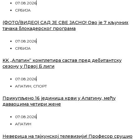
07.08.2026
СРБИЈА
(ФОТО/ВИДЕО) САД ЈЕ СВЕ ЈАСНО! Ово је 7 кључних
тачака блокадерског програма
07.08.2026
СРБИЈА
KK „Апатин“ комплетира састав пред дебитантску
сезону у Првој Б лиги
07.08.2026
АПАТИН
,
СПОРТ
Прикупљено 16 јединица крви у Апатину, међу
даваоцима четири жене
07.08.2026
АПАТИН
Неверица на тајкунској телевизији! Професор срушио