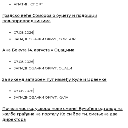
АПАТИН
,
СПОРТ
Градско веће Сомбора о буџету и подршци
пољопривредницима
07.08.2026
ЗАПАДНОБАЧКИ ОКРУГ
,
СОМБОР
Ана Бекута 14. августа у Оџацима
07.08.2026
ЗАПАДНОБАЧКИ ОКРУГ
,
ОЏАЦИ
За викенд затворен пут између Куле и Црвенке
07.08.2026
ЗАПАДНОБАЧКИ ОКРУГ
,
КУЛА
Почела чистка, ускоро нове смене! Вучићев одговор на
жалбе грађана на порталу Ко си бре ти, смењена два
директора