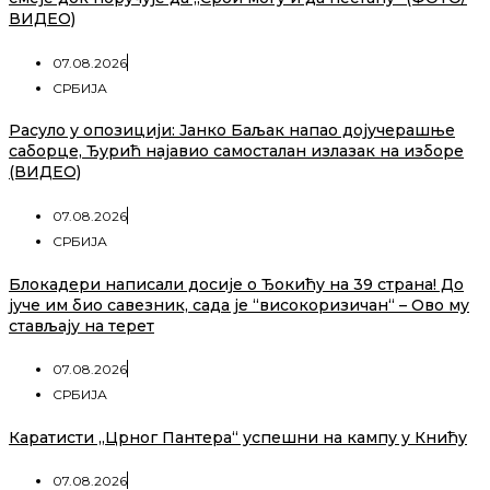
ВИДЕО)
07.08.2026
СРБИЈА
Расуло у опозицији: Јанко Баљак напао дојучерашње
саборце, Ђурић најавио самосталан излазак на изборе
(ВИДЕО)
07.08.2026
СРБИЈА
Блокадери написали досије о Ђокићу на 39 страна! До
јуче им био савезник, сада је “високоризичан“ – Ово му
стављају на терет
07.08.2026
СРБИЈА
Каратисти „Црног Пантера“ успешни на кампу у Книћу
07.08.2026