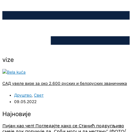
vize
САД увеле визе за око 2.600 руских и белоруских званичника
Друштво
,
Свет
09.05.2022
Најновије
Пијан као чеп! Погледајте како се Станић подругљиво
смеје док поручује да „Срби могу и да нестану“ (ФОТО/