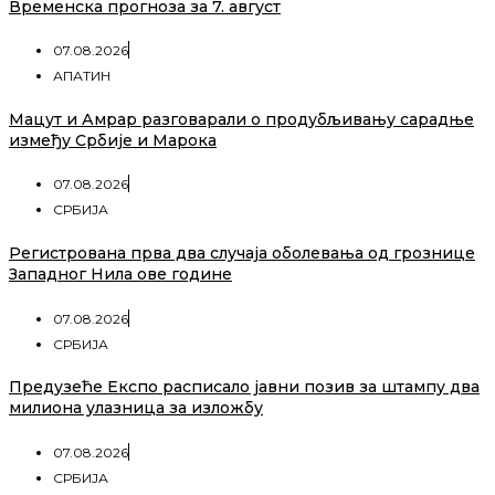
Временска прогноза за 7. август
07.08.2026
АПАТИН
Мацут и Амрар разговарали о продубљивању сарадње
између Србије и Марока
07.08.2026
СРБИЈА
Регистрована прва два случаја оболевања од грознице
Западног Нила ове године
07.08.2026
СРБИЈА
Предузеће Експо расписало јавни позив за штампу два
милиона улазница за изложбу
07.08.2026
СРБИЈА