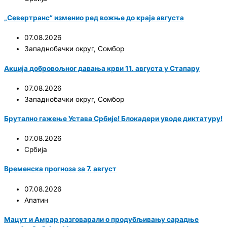
„Севертранс“ изменио ред вожње до краја августа
07.08.2026
Западнобачки округ
,
Сомбор
Акција добровољног давања крви 11. августа у Стапару
07.08.2026
Западнобачки округ
,
Сомбор
Брутално гажење Устава Србије! Блокадери уводе диктатуру!
07.08.2026
Србија
Временска прогноза за 7. август
07.08.2026
Апатин
Мацут и Амрар разговарали о продубљивању сарадње