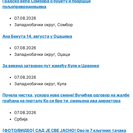
Градско веће Сомбора о буџету и подршци
пољопривредницима
07.08.2026
Западнобачки округ
,
Сомбор
Ана Бекута 14. августа у Оџацима
07.08.2026
Западнобачки округ
,
Оџаци
За викенд затворен пут између Куле и Црвенке
07.08.2026
Западнобачки округ
,
Кула
Почела чистка, ускоро нове смене! Вучићев одговор на жалбе
грађана на порталу Ко си бре ти, смењена два директора
07.08.2026
Србија
(ФОТО/ВИДЕО) САД ЈЕ СВЕ ЈАСНО! Ово је 7 кључних тачака