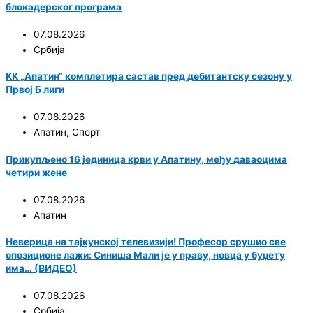
блокадерског програма
07.08.2026
Србија
KK „Апатин“ комплетира састав пред дебитантску сезону у
Првој Б лиги
07.08.2026
Апатин
,
Спорт
Прикупљено 16 јединица крви у Апатину, међу даваоцима
четири жене
07.08.2026
Апатин
Неверица на тајкунској телевизији! Професор срушио све
опозиционе лажи: Синиша Мали је у праву, новца у буџету
има… (ВИДЕО)
07.08.2026
Србија