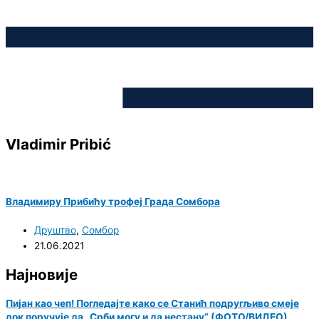
Vladimir Pribić
Владимиру Прибићу трофеј Града Сомбора
Друштво
,
Сомбор
21.06.2021
Најновије
Пијан као чеп! Погледајте како се Станић подругљиво смеје
док поручује да „Срби могу и да нестану“ (ФОТО/ВИДЕО)