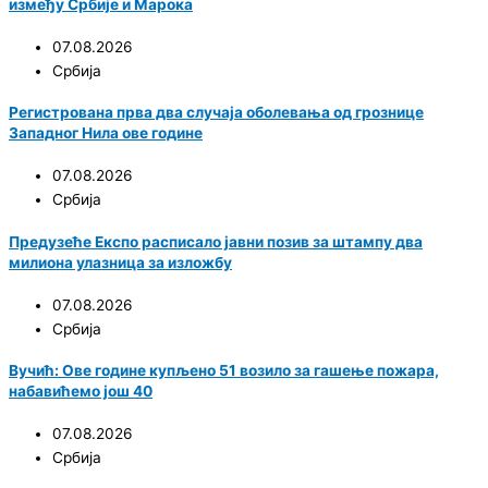
између Србије и Марока
07.08.2026
Србија
Регистрована прва два случаја оболевања од грознице
Западног Нила ове године
07.08.2026
Србија
Предузеће Експо расписало јавни позив за штампу два
милиона улазница за изложбу
07.08.2026
Србија
Вучић: Ове године купљено 51 возило за гашење пожара,
набавићемо још 40
07.08.2026
Србија