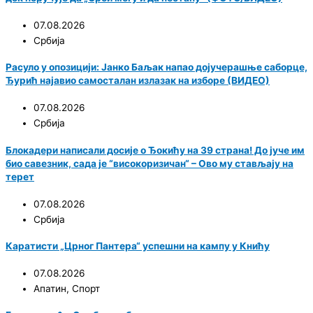
07.08.2026
Србија
Расуло у опозицији: Јанко Баљак напао дојучерашње саборце,
Ђурић најавио самосталан излазак на изборе (ВИДЕО)
07.08.2026
Србија
Блокадери написали досије о Ђокићу на 39 страна! До јуче им
био савезник, сада је “високоризичан“ – Ово му стављају на
терет
07.08.2026
Србија
Каратисти „Црног Пантера“ успешни на кампу у Книћу
07.08.2026
Апатин
,
Спорт