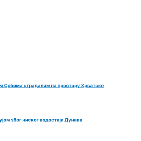
м Србима страдалим на простору Хрватске
јом због ниског водостаја Дунава