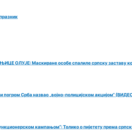
 празник
Е ОЛУЈЕ: Маскиране особе спалиле српску заставу к
ћи погром Срба назвао „војно-полицијском акцијом“ (ВИДЕ
ункционерском кампањом“: Толико о пијетету према српс