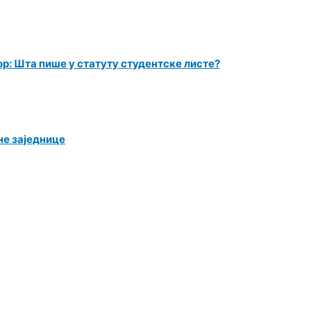
ор: Шта пише у статуту студентске листе?
не заједнице