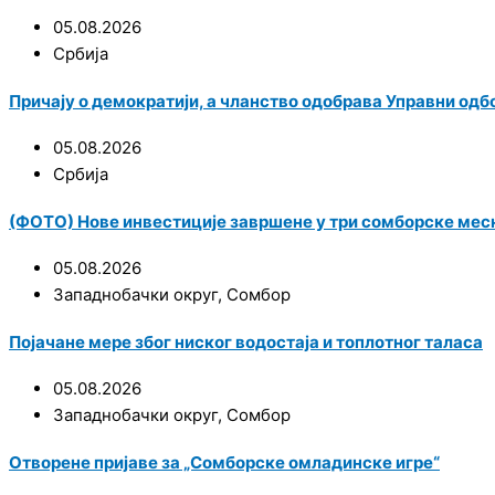
05.08.2026
Србија
Причају о демократији, а чланство одобрава Управни одб
05.08.2026
Србија
(ФОТО) Нове инвестиције завршене у три сомборске мес
05.08.2026
Западнобачки округ
,
Сомбор
Појачане мере због ниског водостаја и топлотног таласа
05.08.2026
Западнобачки округ
,
Сомбор
Отворене пријаве за „Сомборске омладинске игре“