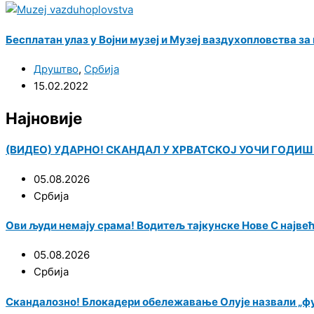
Бесплатан улаз у Војни музеј и Музеј ваздухопловства за
Друштво
,
Србија
15.02.2022
Најновије
(ВИДЕО) УДАРНО! СКАНДАЛ У ХРВАТСКОЈ УОЧИ ГОДИШЊИЦ
05.08.2026
Србија
Ови људи немају срама! Водитељ тајкунске Нове С најве
05.08.2026
Србија
Скандалозно! Блокадери обележавање Олује назвали „ф