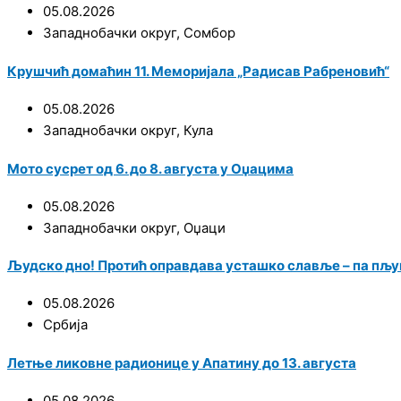
05.08.2026
Западнобачки округ
,
Сомбор
Крушчић домаћин 11. Меморијала „Радисав Рабреновић“
05.08.2026
Западнобачки округ
,
Кула
Мото сусрет од 6. до 8. августа у Оџацима
05.08.2026
Западнобачки округ
,
Оџаци
Људско дно! Протић оправдава усташко славље – па пљу
05.08.2026
Србија
Летње ликовне радионице у Апатину до 13. августа
05.08.2026