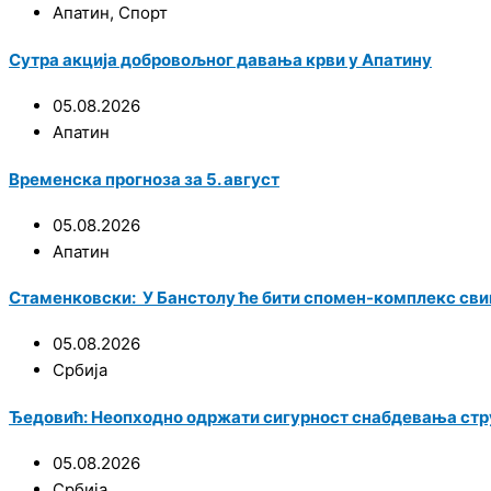
Апатин
,
Спорт
Сутра акција добровољног давања крви у Апатину
05.08.2026
Апатин
Временска прогноза за 5. август
05.08.2026
Апатин
Стаменковски: У Банстолу ће бити спомен-комплекс сви
05.08.2026
Србија
Ђедовић: Неопходно одржати сигурност снабдевања стру
05.08.2026
Србија