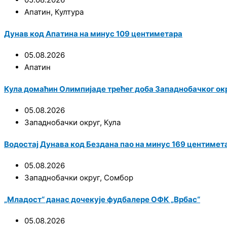
Апатин
,
Култура
Дунав код Апатина на минус 109 центиметара
05.08.2026
Апатин
Кула домаћин Олимпијаде трећег доба Западнобачког ок
05.08.2026
Западнобачки округ
,
Кула
Водостај Дунава код Бездана пао на минус 169 центимет
05.08.2026
Западнобачки округ
,
Сомбор
„Младост“ данас дочекује фудбалере ОФК „Врбас“
05.08.2026