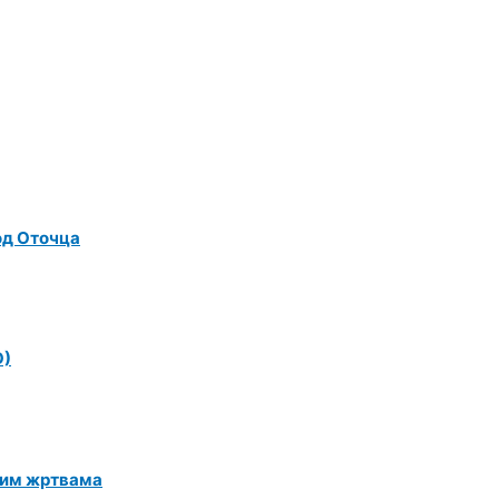
од Оточца
О)
ким жртвама