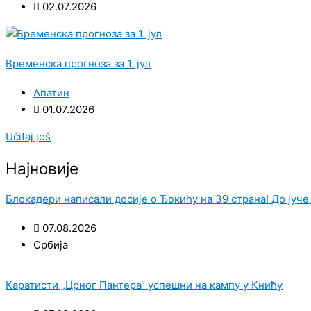
02.07.2026
Временска прогноза за 1. јул
Апатин
01.07.2026
Učitaj još
Најновије
Блокадери написали досије о Ђокићу на 39 страна! До јуче 
07.08.2026
Србија
Каратисти „Црног Пантера“ успешни на кампу у Книћу