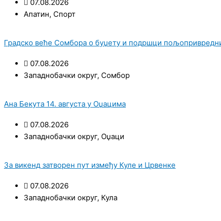
07.08.2026
Апатин
,
Спорт
Градско веће Сомбора о буџету и подршци пољопривред
07.08.2026
Западнобачки округ
,
Сомбор
Ана Бекута 14. августа у Оџацима
07.08.2026
Западнобачки округ
,
Оџаци
За викенд затворен пут између Куле и Црвенке
07.08.2026
Западнобачки округ
,
Кула