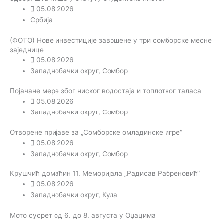
05.08.2026
Србија
(ФОТО) Нове инвестиције завршене у три сомборске месне
заједнице
05.08.2026
Западнобачки округ
,
Сомбор
Појачане мере због ниског водостаја и топлотног таласа
05.08.2026
Западнобачки округ
,
Сомбор
Отворене пријаве за „Сомборске омладинске игре“
05.08.2026
Западнобачки округ
,
Сомбор
Крушчић домаћин 11. Меморијала „Радисав Рабреновић“
05.08.2026
Западнобачки округ
,
Кула
Мото сусрет од 6. до 8. августа у Оџацима