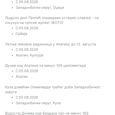
05.08.2026
Западнобачки округ
,
Оџаци
Људско дно! Протић оправдава усташко славље – па
пљунуо на српске жртве! (ФОТО)
05.08.2026
Србија
Летње ликовне радионице у Апатину до 13. августа
05.08.2026
Апатин
,
Култура
Дунав код Апатина на минус 109 центиметара
05.08.2026
Апатин
Кула домаћин Олимпијаде трећег доба Западнобачког
округа
05.08.2026
Западнобачки округ
,
Кула
Водостај Дунава код Бездана пао на минус 169