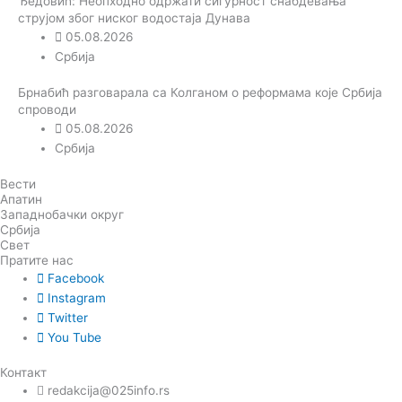
Ђедовић: Неопходно одржати сигурност снабдевања
струјом због ниског водостаја Дунава
05.08.2026
Србија
Брнабић разговарала са Колганом о реформама које Србија
спроводи
05.08.2026
Србија
Вести
Апатин
Западнобачки округ
Србија
Свет
Пратите нас
Facebook
Instagram
Twitter
You Tube
Контакт
redakcija@025info.rs