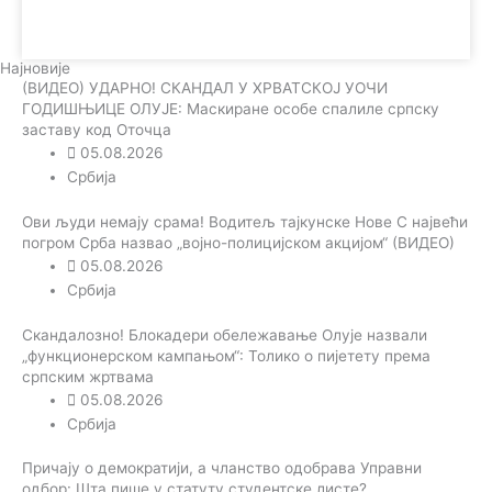
Најновије
(ВИДЕО) УДАРНО! СКАНДАЛ У ХРВАТСКОЈ УОЧИ
ГОДИШЊИЦЕ ОЛУЈЕ: Маскиране особе спалиле српску
заставу код Оточца
05.08.2026
Србија
Ови људи немају срама! Водитељ тајкунске Нове С највећи
погром Срба назвао „војно-полицијском акцијом“ (ВИДЕО)
05.08.2026
Србија
Скандалозно! Блокадери обележавање Олује назвали
„функционерском кампањом“: Толико о пијетету према
српским жртвама
05.08.2026
Србија
Причају о демократији, а чланство одобрава Управни
одбор: Шта пише у статуту студентске листе?