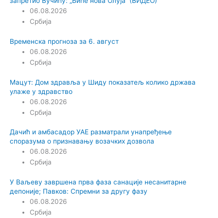
запретио Вучићу: „Биће нова Олуја“ (ВИДЕО)
06.08.2026
Србија
Временска прогноза за 6. август
06.08.2026
Србија
Мацут: Дом здравља у Шиду показатељ колико држава
улаже у здравство
06.08.2026
Србија
Дачић и амбасадор УАЕ разматрали унапређење
споразума о признавању возачких дозвола
06.08.2026
Србија
У Ваљеву завршена прва фаза санације несанитарне
депоније; Павков: Спремни за другу фазу
06.08.2026
Србија