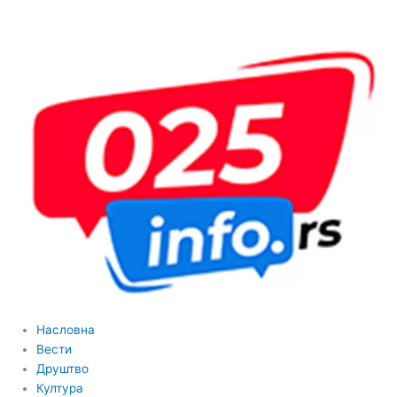
Пређи
на
садржај
Насловна
Вести
Друштво
Култура