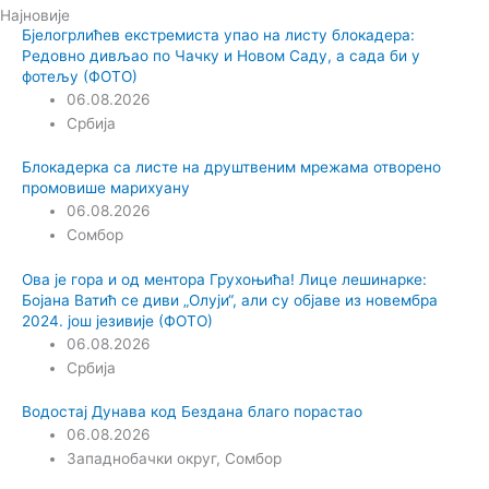
Најновије
Бјелогрлићев екстремиста упао на листу блокадера:
Редовно дивљао по Чачку и Новом Саду, а сада би у
фотељу (ФОТО)
06.08.2026
Србија
Блокадерка са листе на друштвеним мрежама отворено
промовише марихуану
06.08.2026
Сомбор
Ова је гора и од ментора Грухоњића! Лице лешинарке:
Бојана Ватић се диви „Олуји“, али су објаве из новембра
2024. још језивије (ФОТО)
06.08.2026
Србија
Водостај Дунава код Бездана благо порастао
06.08.2026
Западнобачки округ
,
Сомбор