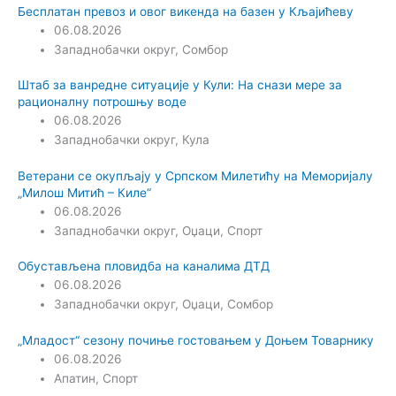
Бесплатан превоз и овог викенда на базен у Кљајићеву
06.08.2026
Западнобачки округ
,
Сомбор
Штаб за ванредне ситуације у Кули: На снази мере за
рационалну потрошњу воде
06.08.2026
Западнобачки округ
,
Кула
Ветерани се окупљају у Српском Милетићу на Меморијалу
„Милош Митић – Киле“
06.08.2026
Западнобачки округ
,
Оџаци
,
Спорт
Обустављена пловидба на каналима ДТД
06.08.2026
Западнобачки округ
,
Оџаци
,
Сомбор
„Младост“ сезону почиње гостовањем у Доњем Товарнику
06.08.2026
Апатин
,
Спорт