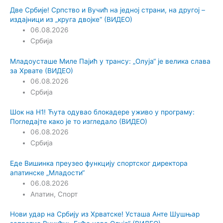
Две Србије! Српство и Вучић на једној страни, на другој –
издајници из „круга двојке“ (ВИДЕО)
06.08.2026
Србија
Младоусташе Миле Пајић у трансу: „Олуја“ је велика слава
за Хрвате (ВИДЕО)
06.08.2026
Србија
Шок на Н1! Ћута одувао блокадере уживо у програму:
Погледајте како је то изгледало (ВИДЕО)
06.08.2026
Србија
Еде Вишинка преузео функцију спортског директора
апатинске „Младости“
06.08.2026
Апатин
,
Спорт
Нови удар на Србију из Хрватске! Усташа Анте Шушњар