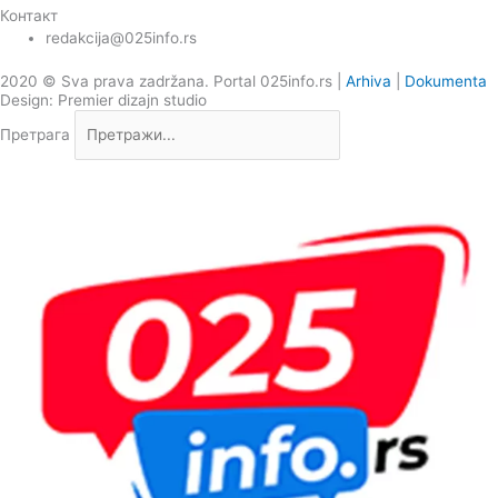
Контакт
redakcija@025info.rs
2020 © Sva prava zadržana. Portal 025info.rs |
Arhiva
|
Dokumenta
Design: Premier dizajn studio
Претрага