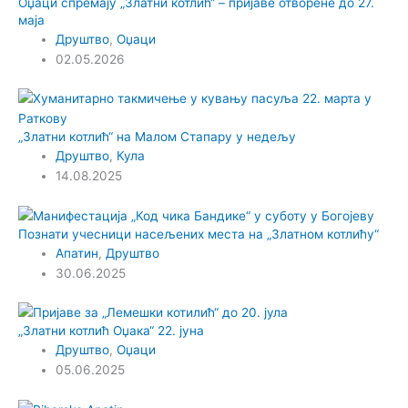
Оџаци спремају „Златни котлић“ – пријаве отворене до 27.
маја
Друштво
,
Оџаци
02.05.2026
„Златни котлић“ на Малом Стапару у недељу
Друштво
,
Кула
14.08.2025
Познати учесници насељених места на „Златном котлићу“
Апатин
,
Друштво
30.06.2025
„Златни котлић Оџака“ 22. јуна
Друштво
,
Оџаци
05.06.2025