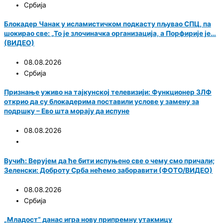
Србија
Блокадер Чанак у исламистичком подкасту пљувао СПЦ, па
шокирао све: „То је злочиначка организација, а Порфирије је…
(ВИДЕО)
08.08.2026
Србија
Признање уживо на тајкунској телевизији: Функционер ЗЛФ
открио да су блокадерима поставили услове у замену за
подршку – Ево шта морају да испуне
08.08.2026
Вучић: Верујем да ће бити испуњено све о чему смо причали;
Зеленски: Доброту Срба нећемо заборавити (ФОТО/ВИДЕО)
08.08.2026
Србија
„Младост“ данас игра нову припремну утакмицу