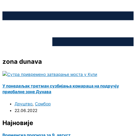
zona dunava
У понедељак третман сузбијања комараца на подручју
приобалне зоне Дунава
Друштво
,
Сомбор
22.06.2022
Најновије
Временска прогноза за 9. август