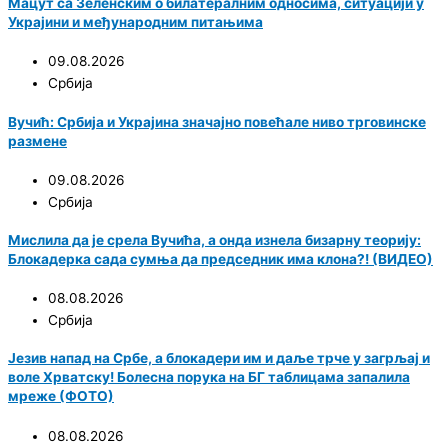
Мацут са Зеленским о билатералним односима, ситуацији у
Украјини и међународним питањима
09.08.2026
Србија
Вучић: Србија и Украјина значајно повећале ниво трговинске
размене
09.08.2026
Србија
Мислила да је срела Вучића, а онда изнела бизарну теорију:
Блокадерка сада сумња да председник има клона?! (ВИДЕО)
08.08.2026
Србија
Језив напад на Србе, а блокадери им и даље трче у загрљај и
воле Хрватску! Болесна порука на БГ таблицама запалила
мреже (ФОТО)
08.08.2026