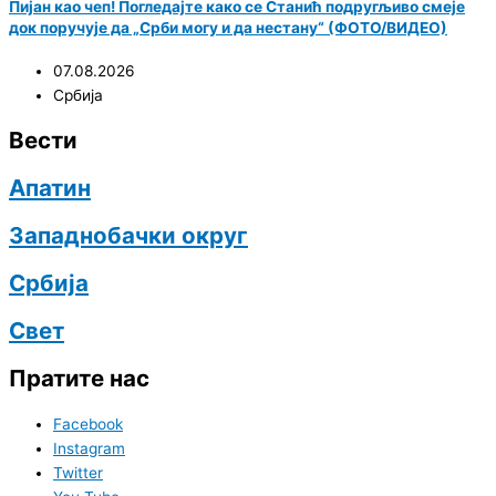
Пијан као чеп! Погледајте како се Станић подругљиво смеје
док поручује да „Срби могу и да нестану“ (ФОТО/ВИДЕО)
07.08.2026
Србија
Вести
Апатин
Западнобачки округ
Србија
Свет
Пратите нас
Facebook
Instagram
Twitter