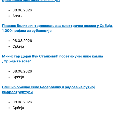
08.08.2026
Апатин
Павков: Велико интересовање за електрична возила у Србији,
1.000 пријава за субвенције
08.08.2026
Србија
Министар Дејан Вук Станковић посетио учеснике кампа
„Србија те зове“
08.08.2026
Србија
Глишић обишао село Бесеровину и радове на путној
инфраструктури
08.08.2026
Србија