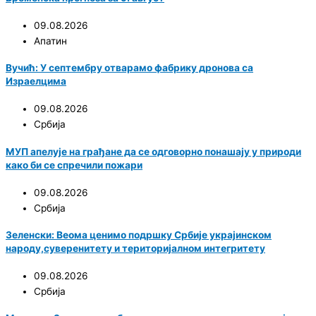
09.08.2026
Апатин
Вучић: У септембру отварамо фабрику дронова са
Израелцима
09.08.2026
Србија
МУП апелује на грађане да се одговорно понашају у природи
како би се спречили пожари
09.08.2026
Србија
Зеленски: Веома ценимо подршку Србије украјинском
народу,суверенитету и територијалном интегритету
09.08.2026
Србија