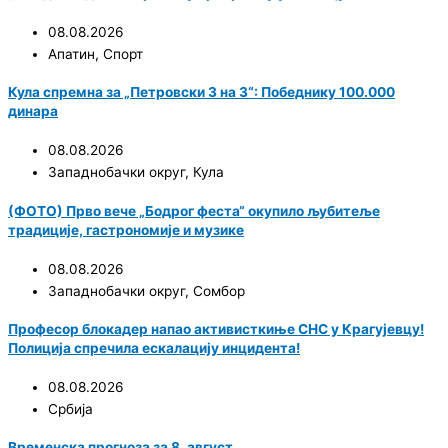
08.08.2026
Апатин
,
Спорт
Кула спремна за „Петровски 3 на 3“: Победнику 100.000
динара
08.08.2026
Западнобачки округ
,
Кула
(ФОТО) Прво вече „Бодрог феста“ окупило љубитеље
традиције, гастрономије и музике
08.08.2026
Западнобачки округ
,
Сомбор
Професор блокадер напао активисткиње СНС у Крагујевцу!
Полиција спречила ескалацију инцидента!
08.08.2026
Србија
Временска прогноза за 8. август