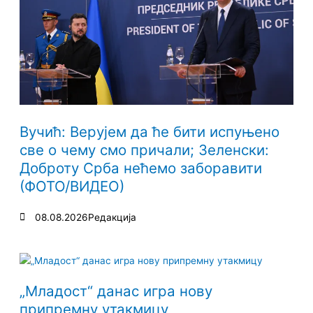
Вучић: Верујем да ће бити испуњено
све о чему смо причали; Зеленски:
Доброту Срба нећемо заборавити
(ФОТО/ВИДЕО)
08.08.2026
Редакција
„Младост“ данас игра нову
припремну утакмицу