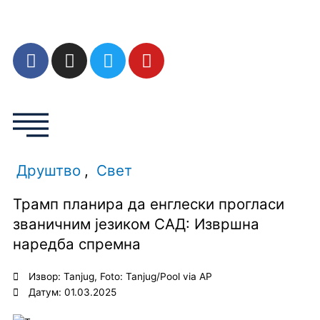
Пређи
на
садржај
F
I
T
Y
a
n
w
o
c
s
i
u
e
t
t
t
b
a
t
u
o
g
e
b
o
r
r
e
Друштво
,
Свет
k
a
m
Трамп планира да енглески прогласи
званичним језиком САД: Извршна
наредба спремна
Извор: Tanjug, Foto: Tanjug/Pool via AP
Датум: 01.03.2025