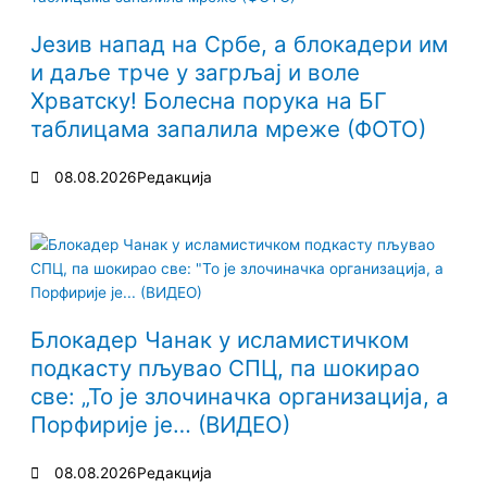
Језив напад на Србе, а блокадери им
и даље трче у загрљај и воле
Хрватску! Болесна порука на БГ
таблицама запалила мреже (ФОТО)
08.08.2026
Редакција
Блокадер Чанак у исламистичком
подкасту пљувао СПЦ, па шокирао
све: „То је злочиначка организација, а
Порфирије је… (ВИДЕО)
08.08.2026
Редакција