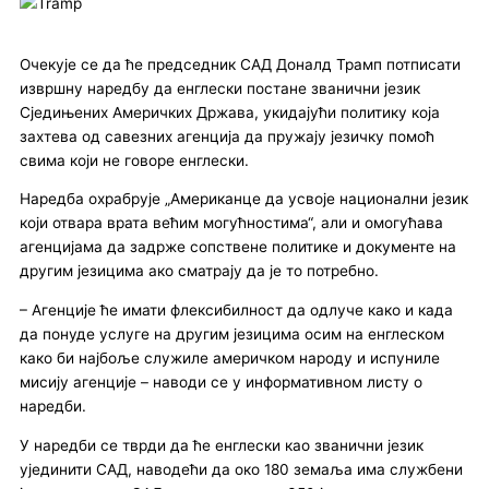
Очекује се да ће председник САД Доналд Трамп потписати
извршну наредбу да енглески постане званични језик
Сједињених Америчких Држава, укидајући политику која
захтева од савезних агенција да пружају језичку помоћ
свима који не говоре енглески.
Наредба охрабрује „Американце да усвоје национални језик
који отвара врата већим могућностима“, али и омогућава
агенцијама да задрже сопствене политике и документе на
другим језицима ако сматрају да је то потребно.
– Агенције ће имати флексибилност да одлуче како и када
да понуде услуге на другим језицима осим на енглеском
како би најбоље служиле америчком народу и испуниле
мисију агенције – наводи се у информативном листу о
наредби.
У наредби се тврди да ће енглески као званични језик
ујединити САД, наводећи да око 180 земаља има службени