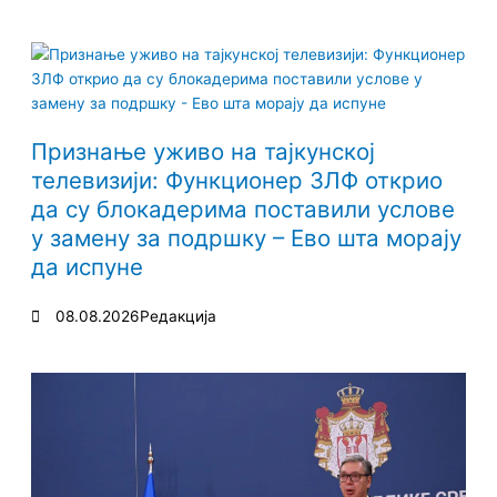
Признање уживо на тајкунској
телевизији: Функционер ЗЛФ открио
да су блокадерима поставили услове
у замену за подршку – Ево шта морају
да испуне
08.08.2026
Редакција