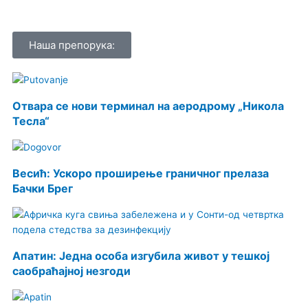
Наша препорука:
Отвара се нови терминал на аеродрому „Никола
Тесла“
Весић: Ускоро проширење граничног прелаза
Бачки Брег
Апатин: Једна особа изгубила живот у тешкој
саобраћајној незгоди