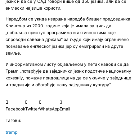
језик и да се у САД говори више од 350 језика, али да се
енглески највише користи.
Наредбом се укида извршна наредба бившег председника
Клинтона из 2000. године која је имала за циљ да
„побољша приступ програмима и активностима које
спроводи савезна држава“ за људе који имају ограничено
познавање енглеског језика јер су емигрирали из друге
земље.
У информативном листу објављеном у петак наводи се да
Трамп „потврђује да заједнички језик подстиче националну
кохезију, помаже придошлицама да се укључе у заједнице
и традиције и обогаћује нашу заједничку културу“.
Facebook
Twitter
WhatsApp
Email
Тагови:
tramp