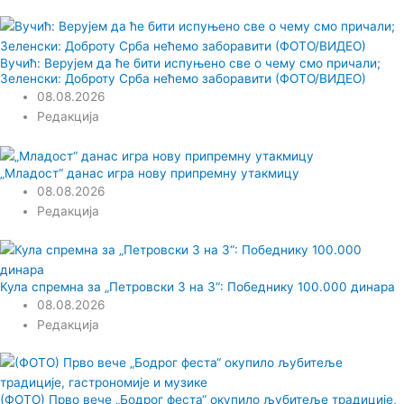
Вучић: Верујем да ће бити испуњено све о чему смо причали;
Зеленски: Доброту Срба нећемо заборавити (ФОТО/ВИДЕО)
08.08.2026
Редакција
„Младост“ данас игра нову припремну утакмицу
08.08.2026
Редакција
Кула спремна за „Петровски 3 на 3“: Победнику 100.000 динара
08.08.2026
Редакција
(ФОТО) Прво вече „Бодрог феста“ окупило љубитеље традиције,