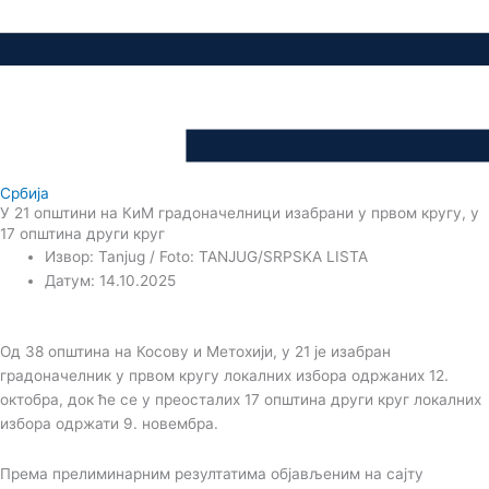
Србија
У 21 општини на КиМ градоначелници изабрани у првом кругу, у
17 општина други круг
Извор: Tanjug / Foto: TANJUG/SRPSKA LISTA
Датум: 14.10.2025
Од 38 општина на Косову и Метохији, у 21 је изабран
градоначелник у првом кругу локалних избора одржаних 12.
октобра, док ће се у преосталих 17 општина други круг локалних
избора одржати 9. новембра.
Према прелиминарним резултатима објављеним на сајту