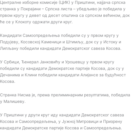
Централне изборне комисије (ЦИК) у Приштини, најјача српска
странка у Покрајини – Српска листа – убедљиво је победила у
првом кругу у девет од десет општина са српском већином, док
ће се у Клокоту одржати други круг.
Кандидати Самоопредељења победили су у првом кругу у
Подујеву, Косовској Каменици и Штимљу, док су у Истоку и
Липљану победили кандидати Демократског савеза Косова.
У Србици, Ђенерал Јанковићу и Урошевцу у првом кругу
победили су кандидати Демократске партије Косова, док су у
Дечанима и Клини победили кандидати Алијансе за будућност
Косова.
Странка Нисма је, према прелиминарним резултатима, победила
у Малишеву.
У Приштини у други круг иду кандидати Демократског савеза
Косова и Самоопредељења, у Јужној Митровици и Призрену
кандидати Демократске партије Косова и Самоопредељења.