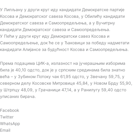
У Липљану у други круг иду кандидати Демократске партије
Косова и Демократског савеза Косова, у Обилићу кандидати
Демократског савеза и Самоопредељења, а у Вучитрну
кандидати Демократског савеза и Самоопредељења.
У Пећи у други круг иду Демократски савез Косова и
Самоопредељење, док ће се у Ђаковици за победу надметати
кандидати Алијансе за будућност Косова и Самоопредељења.
Према подацима ЦИК-а, излазност на јучерашњим изборима
била је 40,10 одсто, док је у српским срединама била знатно
већа – у Зубином Потоку чак 61,95 одсто, у Звечану 59,75, у
северном делу Косовске Митровице 45,84, у Новом Брду 55,90,
у Штрпцу 48,09, у Грачаници 47,14, а у Ранилугу 59,40 одсто
уписаних бирача.
Facebook
Twitter
WhatsApp
Email