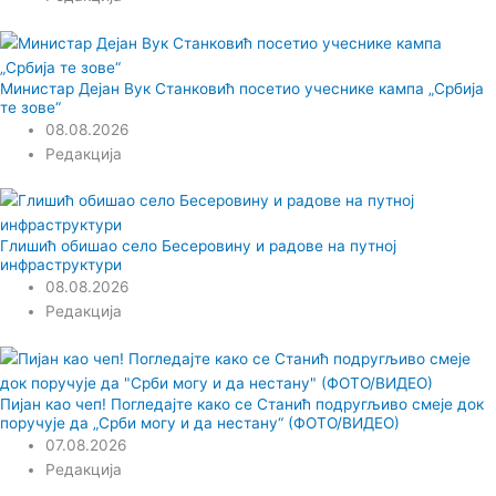
Министар Дејан Вук Станковић посетио учеснике кампа „Србија
те зове“
08.08.2026
Редакција
Глишић обишао село Бесеровину и радове на путној
инфраструктури
08.08.2026
Редакција
Пијан као чеп! Погледајте како се Станић подругљиво смеје док
поручује да „Срби могу и да нестану“ (ФОТО/ВИДЕО)
07.08.2026
Редакција