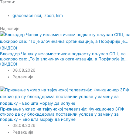
Тагови:
gradonacelnici
,
izbori
,
kim
Најновије
Блокадер Чанак у исламистичком подкасту пљувао СПЦ, па
шокирао све: „То је злочиначка организација, а Порфирије је…
(ВИДЕО)
08.08.2026
Редакција
Признање уживо на тајкунској телевизији: Функционер ЗЛФ
открио да су блокадерима поставили услове у замену за
подршку – Ево шта морају да испуне
08.08.2026
Редакција