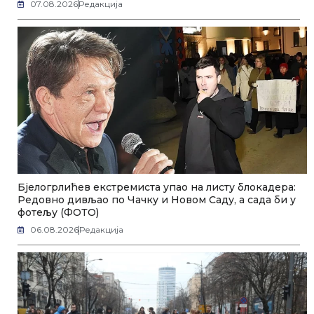
07.08.2026
Редакција
Бјелогрлићев екстремиста упао на листу блокадера:
Редовно дивљао по Чачку и Новом Саду, а сада би у
фотељу (ФОТО)
06.08.2026
Редакција