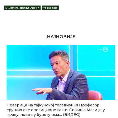
Skupština opštine Apatin
,
velika sala
НАЈНОВИЈЕ
Неверица на тајкунској телевизији! Професор
срушио све опозиционе лажи: Синиша Мали је у
праву, новца у буџету има… (ВИДЕО)