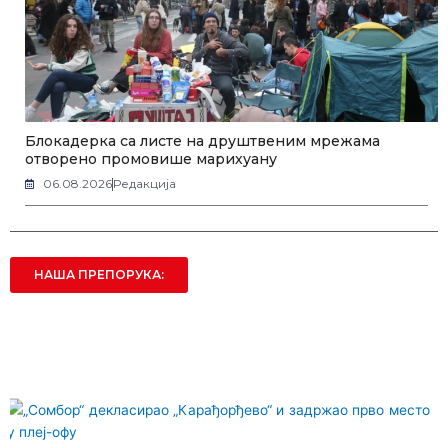
Блокадерка са листе на друштвеним мрежама
отворено промовише марихуану
06.08.2026
Редакција
НАША ПРЕПОРУКА: