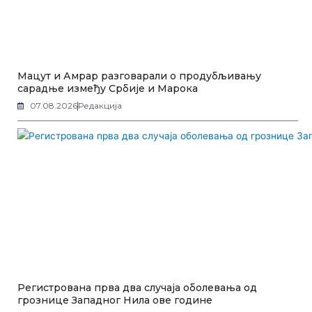
Мацут и Амрар разговарали о продубљивању
сарадње између Србије и Марока
07.08.2026
Редакција
Регистрована прва два случаја оболевања од
грознице Западног Нила ове године