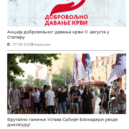
Акција добровољног давања крви 11. августа у
Стапару
07.08.2026
Редакција
Брутално гажење Устава Србије! Блокадери уводе
диктатуру!