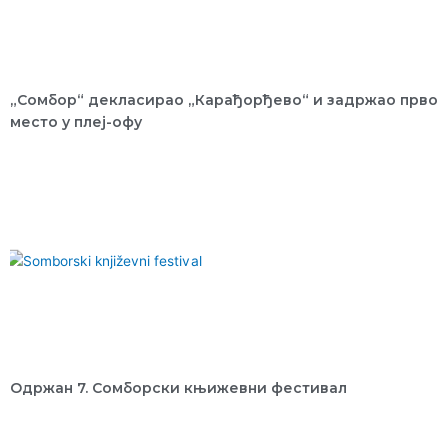
„Сомбор“ декласирао „Карађорђево“ и задржао прво
место у плеј-офу
Одржан 7. Сомборски књижевни фестивал