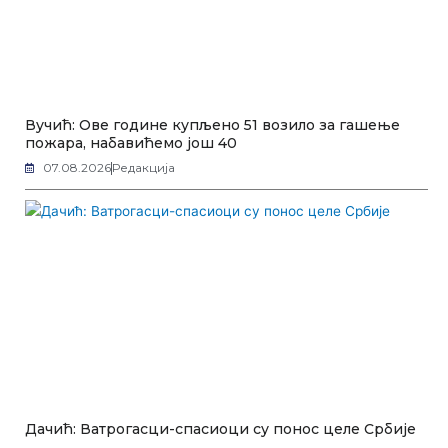
Вучић: Ове године купљено 51 возило за гашење
пожара, набавићемо још 40
07.08.2026
Редакција
Дачић: Ватрогасци-спасиоци су понос целе Србије