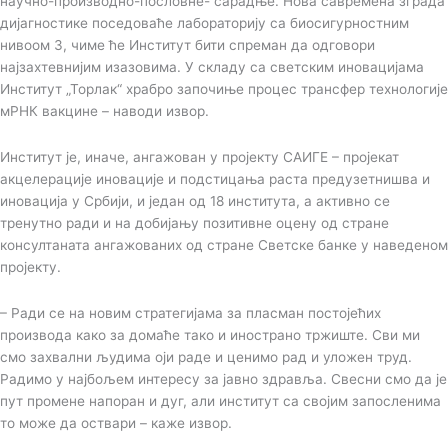
научно-производно-пословне- сарадње. Нова савремена зграда
дијагностике поседоваће лабораторију са биосигурностним
нивоом 3, чиме ће Институт бити спреман да одговори
најзахтевнијим изазовима. У складу са светским иновацијама
Институт „Торлак“ храбро започиње процес трансфер технологије
мРНК вакцине – наводи извор.
Институт је, иначе, ангажован у пројекту САИГЕ – пројекат
акцелерације иновације и подстицања раста предузетнишва и
иновација у Србији, и један од 18 института, а активно се
тренутно ради и на добијању позитивне оцену од стране
консултаната ангажованих од стране Светске банке у наведеном
пројекту.
– Ради се на новим стратегијама за пласман постојећих
производа како за домаће тако и инострано тржиште. Сви ми
смо захвални људима оји раде и ценимо рад и уложен труд.
Радимо у најбољем интересу за јавно здравља. Свесни смо да је
пут промене напоран и дуг, али институт са својим запосленима
то може да оствари – каже извор.