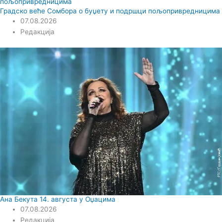
Градско веће Сомбора о буџету и подршци пољопривредницима
07.08.2026
Редакција
Ана Бекута 14. августа у Оџацима
07.08.2026
Редакција