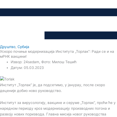
Друштво
,
Србија
Ускоро почиње модернизација Института „Торлак“: Ради се и на
мРНК вакцини!
Извор: 24sedam, Фото: Милош Тешић
Датум: 05.03.2023
Институт „Торлак“ је, да подсетимо, у јанурау, после скоро
деценије добио ново руководство.
Институт за вирусологију, вакцине и серуме „Торлак“, проћи ће у
наредном периоду кроз модернизацију производних погона и
развоју нових поризвода. Главна мисија новог руководства