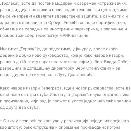
„Торлака“, јесте да постане модеран и савремен истраживачки,
развојни, дијагностички и производни технолошки центар, чиме
ће се унапредити квалитет здравствене заштите, а самим тим и
здравља становништва Србије. Увешће се нове сертификације,
обнавља се сарадња са иностраним партнерима, а започиње и
процес трансфер технологије мРНК вакцине.
Институт „Торлак“ је, да подсетимо, у јанурау, после скоро
деценије добио ново руководство, које је како наводе извори,
решено да Институт врати на место на којем је био. Влада Србије
разрешила је дотадашњу директорку Веру Стоиљковић и за
новог директора именовала Луку Драгачевића.
Како наводе извори Телеграфа, идеја новог руководства јесте да
се обнове сва три стуба Института „Торлак“: наука, дијагностика
и производња, чији рад је прожет и успех једног најчешће зависи
од друга два стуба.
– С тим у вези већ се кренуло у реализацију појединих пројеката
као што су: реконструкција и опремање производних погона,