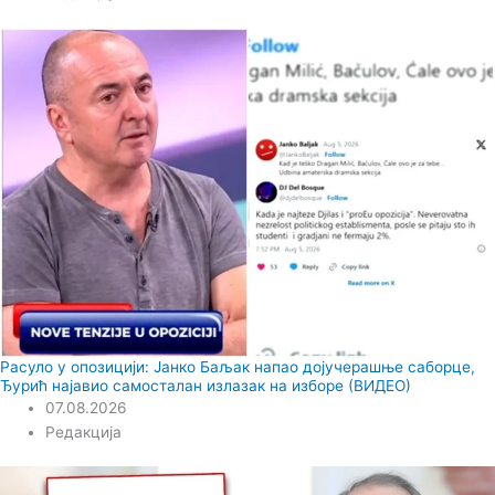
Расуло у опозицији: Јанко Баљак напао дојучерашње саборце,
Ђурић најавио самосталан излазак на изборе (ВИДЕО)
07.08.2026
Редакција