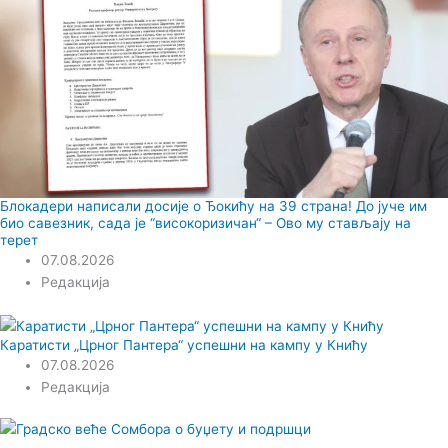
Блокадери написали досије о Ђокићу на 39 страна! До јуче им
био савезник, сада је “високоризичан“ – Ово му стављају на
терет
07.08.2026
Редакција
Каратисти „Црног Пантера“ успешни на кампу у Книћу
07.08.2026
Редакција