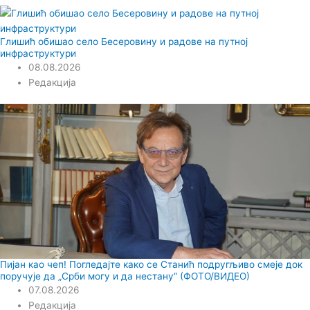
Глишић обишао село Бесеровину и радове на путној
инфраструктури
08.08.2026
Редакција
Пијан као чеп! Погледајте како се Станић подругљиво смеје док
поручује да „Срби могу и да нестану“ (ФОТО/ВИДЕО)
07.08.2026
Редакција