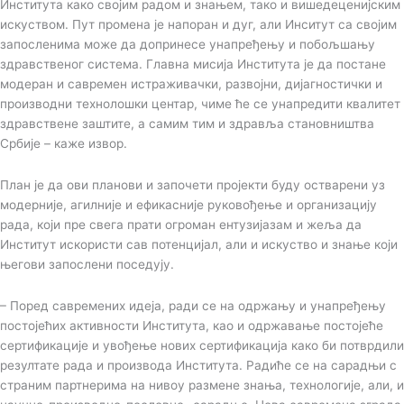
Института како својим радом и знањем, тако и вишедеценијским
искуством. Пут промена је напоран и дуг, али Инситут са својим
запосленима може да допринесе унапређењу и побољшању
здравственог система. Главна мисија Института је да постане
модеран и савремен истраживачки, развојни, дијагностички и
производни технолошки центар, чиме ће се унапредити квалитет
здравствене заштите, а самим тим и здравља становништва
Србије – каже извор.
План је да ови планови и започети пројекти буду остварени уз
модерније, агилније и ефикасније руковођење и организацију
рада, који пре свега прати огроман ентузијазам и жеља да
Институт искористи сав потенцијал, али и искуство и знање који
његови запослени поседују.
– Поред савремених идеја, ради се на одржању и унапређењу
постојећих активности Института, као и одржавање постојеће
сертификације и увођење нових сертификација како би потврдили
резултате рада и производа Института. Радиће се на сарадњи с
страним партнерима на нивоу размене знања, технологије, али, и