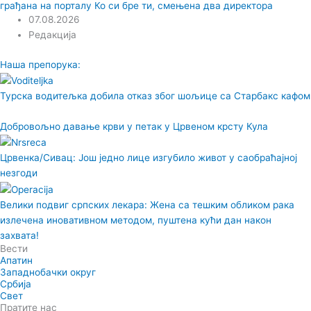
грађана на порталу Ко си бре ти, смењена два директора
07.08.2026
Редакција
Наша препорука:
Турска водитељка добила отказ због шољице са Старбакс кафом
Добровољно давање крви у петак у Црвеном крсту Кула
Црвенка/Сивац: Још једно лице изгубило живот у саобраћајној
незгоди
Велики подвиг српских лекара: Жена са тешким обликом рака
излечена иновативном методом, пуштена кући дан након
захвата!
Вести
Апатин
Западнобачки округ
Србија
Свет
Пратите нас