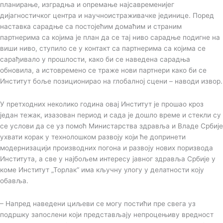
планирање, изградња и опремање најсавременијег
дијагностичког центра и научноистраживачке јединице. Поред
наставка сарадње са постојећим домаћим и страним
партнерима са којима је план да се тај ниво сарадње подигне на
виши ниво, ступило се у контакт са партнерима са којима се
сарађивало у прошлости, како би се наведена сарадња
обновила, а истовремено се траже нови партнери како би се
Институт боље позиционирао на глобалној сцени – наводи извор.
У претходних неколико година овај Институт је прошао кроз
један тежак, изазован период и сада је дошло време и стекли су
се услови да се уз помоћ Министарства здравља и Владе Србије
ухвати корак у технолошком развоју који ће допринети
модернизацији производних погона и развоју нових поризвода
Института, а све у најбољем интересу јавног здравља Србије у
коме Институт „Торлак“ има кључну улогу у делатности коју
обавља.
– Напред наведени циљеви се могу постићи пре свега уз
подршку запослени који представљају непроцењиву вредност