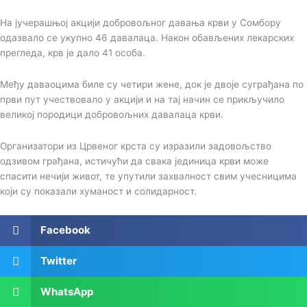
На јучерашњој акцији добровољног давања крви у Сомбору
одазвало се укупно 46 давалаца. Након обављених лекарских
прегледа, крв је дало 41 особа.
Међу даваоцима биле су четири жене, док је двоје суграђана по
први пут учествовало у акцији и на тај начин се прикључило
великој породици добровољних давалаца крви.
Организатори из Црвеног крста су изразили задовољство
одзивом грађана, истичући да свака јединица крви може
спасити нечији живот, те упутили захвалност свим учесницима
који су показали хуманост и солидарност.
Facebook
Twitter
WhatsApp