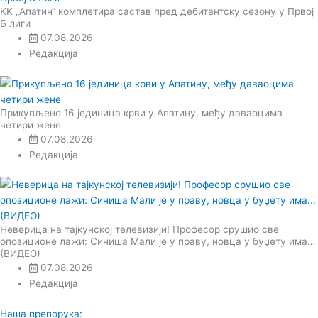
KK „Апатин“ комплетира састав пред дебитантску сезону у Првој
Б лиги
07.08.2026
Редакција
Прикупљено 16 јединица крви у Апатину, међу даваоцима
четири жене
07.08.2026
Редакција
Неверица на тајкунској телевизији! Професор срушио све
опозиционе лажи: Синиша Мали је у праву, новца у буџету има…
(ВИДЕО)
07.08.2026
Редакција
Наша препорука: