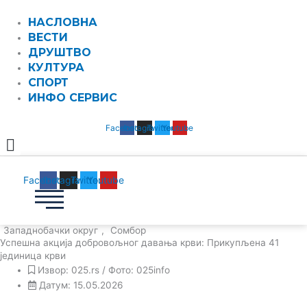
Пређи
НАСЛОВНА
на
ВЕСТИ
садржај
ДРУШТВО
КУЛТУРА
СПОРТ
ИНФО СЕРВИС
Facebook
Instagram
Twitter
Youtube
Facebook
Instagram
Twitter
Youtube
Западнобачки округ
,
Сомбор
Успешна акција добровољног давања крви: Прикупљена 41
јединица крви
Извор: 025.rs / Фото: 025info
Датум: 15.05.2026