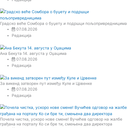
Градско веће Сомбора о буџету и подршци пољопривредницима
07.08.2026
Редакција
Ана Бекута 14. августа у Оџацима
07.08.2026
Редакција
За викенд затворен пут између Куле и Црвенке
07.08.2026
Редакција
Почела чистка, ускоро нове смене! Вучићев одговор на жалбе
грађана на порталу Ко си бре ти, смењена два директора