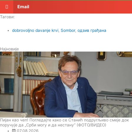
Email
Тагови:
dobrovoljno davanje krvi
,
Sombor
,
одзив грађана
Најновије
Пијан као чеп! Погледајте како се Станић подругљиво смеје док
поручује да „Срби могу и да нестану“ (ФОТО/ВИДЕО)
07.08.2026