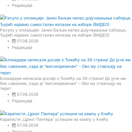
Редакција
Расуло у опозицији: Јанко Баљак напао дојучерашње саборце,
Ђурић најавио самосталан излазак на изборе (ВИДЕО)
07.08.2026
Редакција
Блокадери написали досије о Ђокићу на 39 страна! До јуче им
био савезник, сада је “високоризичан“ – Ово му стављају на
терет
07.08.2026
Редакција
Каратисти „Црног Пантера“ успешни на кампу у Книћу
07.08.2026
Редакција