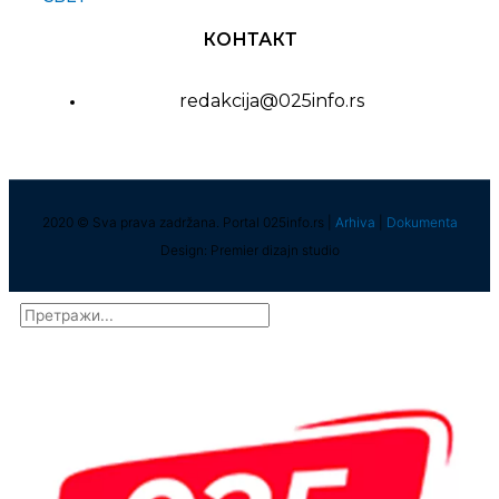
КОНТАКТ
redakcija@025info.rs
2020 © Sva prava zadržana. Portal 025info.rs |
Arhiva
|
Dokumenta
Design: Premier dizajn studio
Претрага