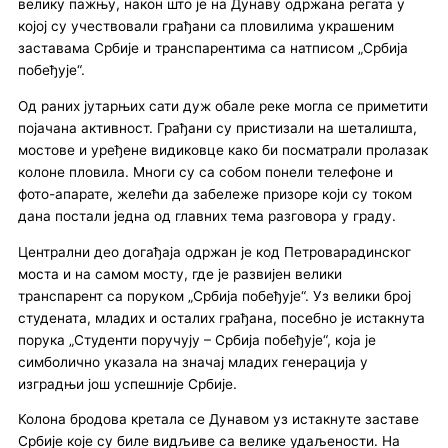
велику пажњу, након што је на Дунаву одржана регата у
којој су учествовали грађани са пловилима украшеним
заставама Србије и транспарентима са натписом „Србија
побеђује“.
Од раних јутарњих сати дуж обале реке могла се приметити
појачана активност. Грађани су пристизали на шеталишта,
мостове и уређене видиковце како би посматрали пролазак
колоне пловила. Многи су са собом понели телефоне и
фото-апарате, желећи да забележе призоре који су током
дана постали једна од главних тема разговора у граду.
Централни део догађаја одржан је код Петроварадинског
моста и на самом мосту, где је развијен велики
транспарент са поруком „Србија побеђује“. Уз велики број
студената, младих и осталих грађана, посебно је истакнута
порука „Студенти поручују – Србија побеђује“, која је
симболично указала на значај младих генерација у
изградњи још успешније Србије.
Колона бродова кретала се Дунавом уз истакнуте заставе
Србије које су биле видљиве са велике удаљености. На