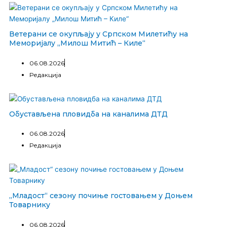
Ветерани се окупљају у Српском Милетићу на
Меморијалу „Милош Митић – Киле“
06.08.2026
Редакција
Обустављена пловидба на каналима ДТД
06.08.2026
Редакција
„Младост“ сезону почиње гостовањем у Доњем
Товарнику
06.08.2026