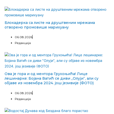
Блокадерка са листе на друштвеним мрежама
отворено промовише марихуану
06.08.2026
Редакција
Ова је гора и од ментора Грухоњића! Лице
лешинарке: Бојана Ватић се диви „Олуји“, али су
објаве из новембра 2024. још језивије (ФОТО)
06.08.2026
Редакција