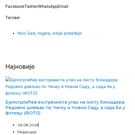
Facebook
Twitter
WhatsApp
Email
Тагови:
Novi Sad
,
regata
,
srbija pobeđuje
Најновије
Бјелогрлићев екстремиста упао на листу блокадера:
Редовно дивљао по Чачку и Новом Саду, а сада би у
фотељу (ФОТО)
06.08.2026
Редакција