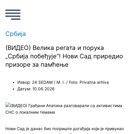
a
n
w
o
c
s
i
u
e
t
t
t
Србија
b
a
t
u
(ВИДЕО) Велика регата и порука
o
g
e
b
„Србија побеђује“! Нови Сад приредио
призоре за памћење
o
r
r
e
Извор: 24 SEDAM / M. I. / Foto: Privatna arhiva
k
a
Датум: 10.06.2026
m
Нови Сад је данас био поприште догађаја који је привукао