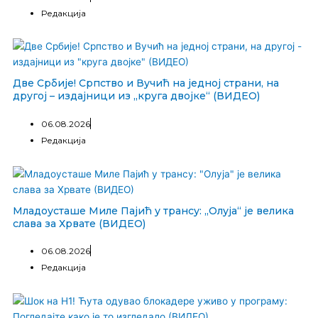
Редакција
Две Србије! Српство и Вучић на једној страни, на
другој – издајници из „круга двојке“ (ВИДЕО)
06.08.2026
Редакција
Младоусташе Миле Пајић у трансу: „Олуја“ је велика
слава за Хрвате (ВИДЕО)
06.08.2026
Редакција