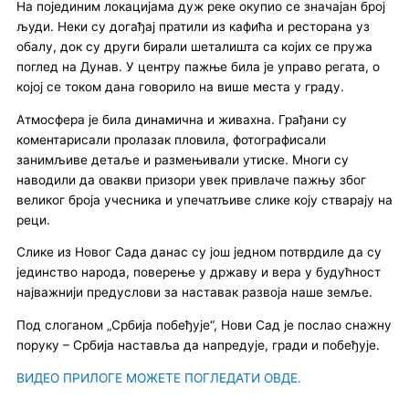
На појединим локацијама дуж реке окупио се значајан број
људи. Неки су догађај пратили из кафића и ресторана уз
обалу, док су други бирали шеталишта са којих се пружа
поглед на Дунав. У центру пажње била је управо регата, о
којој се током дана говорило на више места у граду.
Атмосфера је била динамична и живахна. Грађани су
коментарисали пролазак пловила, фотографисали
занимљиве детаље и размењивали утиске. Многи су
наводили да овакви призори увек привлаче пажњу због
великог броја учесника и упечатљиве слике коју стварају на
реци.
Слике из Новог Сада данас су још једном потврдиле да су
јединство народа, поверење у државу и вера у будућност
најважнији предуслови за наставак развоја наше земље.
Под слоганом „Србија побеђује“, Нови Сад је послао снажну
поруку – Србија наставља да напредује, гради и побеђује.
ВИДЕО ПРИЛОГЕ МОЖЕТЕ ПОГЛЕДАТИ ОВДЕ.