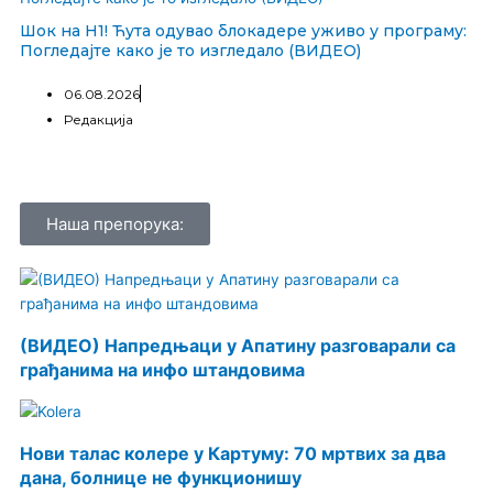
Шок на Н1! Ћута одувао блокадере уживо у програму:
Погледајте како је то изгледало (ВИДЕО)
06.08.2026
Редакција
Наша препорука:
(ВИДЕО) Напредњаци у Апатину разговарали са
грађанима на инфо штандовима
Нови талас колере у Картуму: 70 мртвих за два
дана, болнице не функционишу