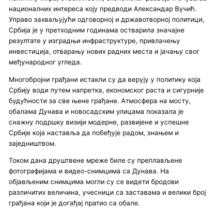
националних интереса коју предводи Александар Вучић.
Управо захваљујући одговорној и државотворној политици,
Србија је у претходним годинама остварила значајне
резултате у изградњи инфраструктуре, привлачењу
инвестиција, отварању нових радних места и јачању свог
међународног угледа.
Многобројни грађани истакли су да верују у политику која
Србију води путем напретка, економског раста и сигурније
будућности за све њене грађане. Атмосфера на мосту,
обалама Дунава и новосадским улицама показала је
снажну подршку визији модерне, развијене и успешне
Србије која наставља да побеђује радом, знањем и
заједништвом.
Током дана друштвене мреже биле су преплављене
фотографијама и видео-снимцима са Дунава. На
објављеним снимцима могли су се видети бродови
различитих величина, учесници са заставама и велики број
грађана који је догађај пратио са обале.