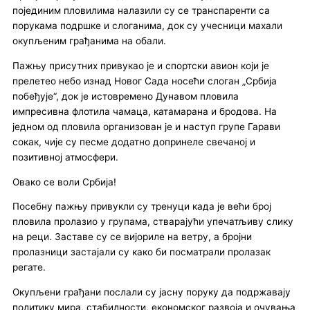
појединим пловилима налазили су се транспаренти са
порукама подршке и слоганима, док су учесници махали
окупљеним грађанима на обали.
Пажњу присутних привукао је и спортски авион који је
прелетео небо изнад Новог Сада носећи слоган „Србија
побеђује“, док је истовремено Дунавом пловила
импресивна флотила чамаца, катамарана и бродова. На
једном од пловила организован је и наступ групе Гарави
сокак, чије су песме додатно допринеле свечаној и
позитивној атмосфери.
Овако се воли Србија!
Посебну пажњу привукли су тренуци када је већи број
пловила пролазио у групама, стварајући упечатљиву слику
на реци. Заставе су се вијориле на ветру, а бројни
пролазници застајали су како би посматрали пролазак
регате.
Окупљени грађани послали су јасну поруку да подржавају
политику мира, стабилности, економског развоја и очувања