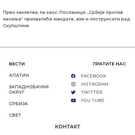
Прво заклетва, па хаос: Посланици „Србије против
насиља“ прихватиће мандате, али и опструисати рад
Скупштине
ВЕСТИ
ПРАТИТЕ НАС
АПАТИН
FACEBOOK
INSTAGRAM
ЗАПАДНОБАЧКИ
ОКРУГ
TWITTER
YOU TUBE
СРБИЈА
СВЕТ
КОНТАКТ