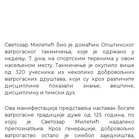
Светозар Милетић био је домаћин Општинског
ватрогасног такмичења, које је одржано у
недељу, 7. јуна, на спортским теренима у овом
насељеном месту. Такмичење је окупило више
од 320 учесника из неколико добровољних
ватрогасних друштава, који су кроз различите
дисциплине показали знање, вештине,
дисциплину и тимски дух.
Ова манифестација представља наставак богате
ватрогасне традиције дуже од 125 година, по
којој је Светозар Милетић надалеко
препознатљив. Кроз генерације, добровољно
ватрогаство остало је симбол заједништва,