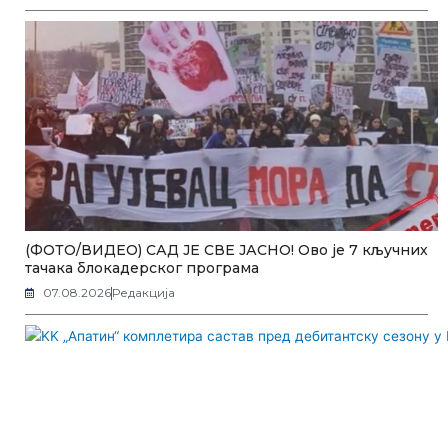
(ФОТО/ВИДЕО) САД ЈЕ СВЕ ЈАСНО! Ово је 7 кључних
тачака блокадерског програма
07.08.2026
Редакција