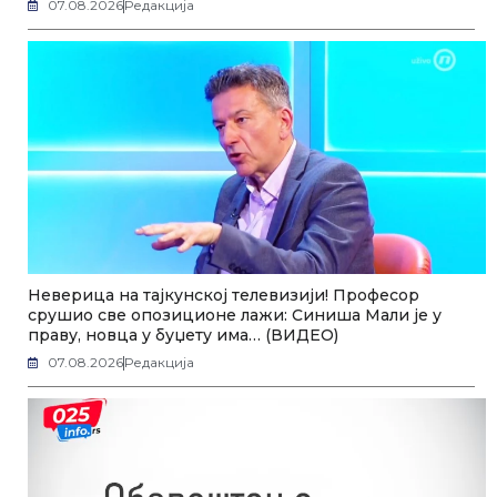
07.08.2026
Редакција
Неверица на тајкунској телевизији! Професор
срушио све опозиционе лажи: Синиша Мали је у
праву, новца у буџету има… (ВИДЕО)
07.08.2026
Редакција