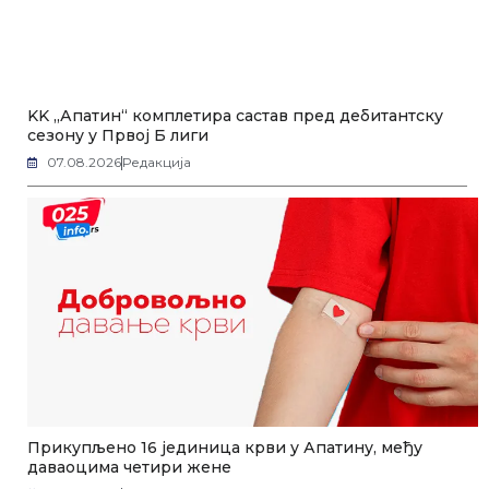
KK „Апатин“ комплетира састав пред дебитантску
сезону у Првој Б лиги
07.08.2026
Редакција
Прикупљено 16 јединица крви у Апатину, међу
даваоцима четири жене