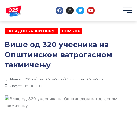
Пређи
F
I
T
Y
на
a
n
w
o
садржај
c
s
i
u
e
t
t
t
b
a
t
u
o
g
e
b
ЗАПАДНОБАЧКИ ОКРУГ
,
СОМБОР
o
r
r
e
k
a
m
Више од 320 учесника на
Општинском ватрогасном
такмичењу
Извор: 025.rs/Град Сомбор / Фото: Град Сомбор
Датум: 08.06.2026