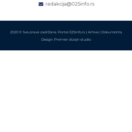
redakcija@025info.rs
2020 © Sva prava zadržana. Portal 025info.rs |
Arhiva
|
Dokumenta
Design: Premier dizajn studio