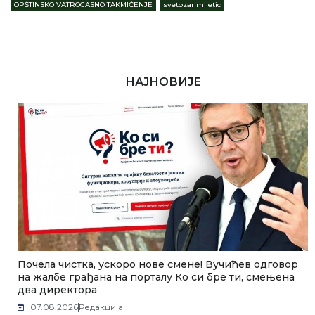
OPŠTINSKO VATROGASNO TAKMIČENJE
,
svetozar miletic
НАЈНОВИЈЕ
Почела чистка, ускоро нове смене! Вучићев одговор
на жалбе грађана на порталу Ко си бре ти, смењена
два директора
07.08.2026
Редакција