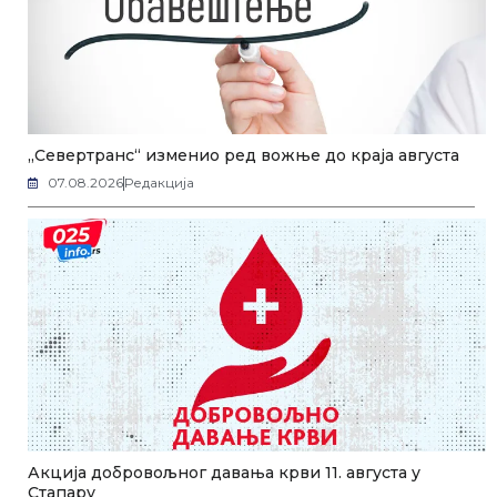
„Севертранс“ изменио ред вожње до краја августа
07.08.2026
Редакција
Акција добровољног давања крви 11. августа у
Стапару