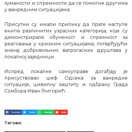
хуманости и спремности да се помогне другима
у ванредним ситуацијама.
Присутни су имали прилику да прате наступе
екипа различитих узрасних категорија, које су
демонстрирале обученост и спремност за
реаговање у кризним ситуацијама, потврђујући
значај добровољних ватрогасних друштава у
локалној заједници.
Испред локалне самоуправе догађају је
присуствовао шеф Одсека за ванредне
ситуације, цивилну заштиту и одбрану Града
Сомбора Иван Глигорић.
Facebook
Twitter
WhatsApp
Email
Тагови: