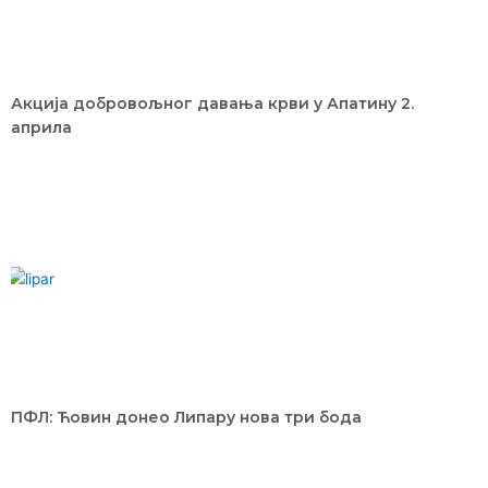
Акција добровољног давања крви у Апатину 2.
априла
ПФЛ: Ћовин донео Липару нова три бода