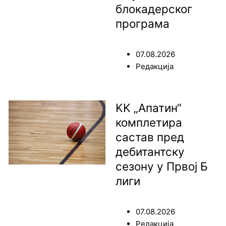
блокадерског
програма
07.08.2026
Редакција
KK „Апатин“
комплетира
састав пред
дебитантску
сезону у Првој Б
лиги
07.08.2026
Редакција