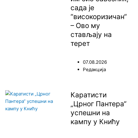
сада је
“високоризичан“
– Ово му
стављају на
терет
07.08.2026
Редакција
Каратисти
„Црног Пантера“
успешни на
кампу у Книћу