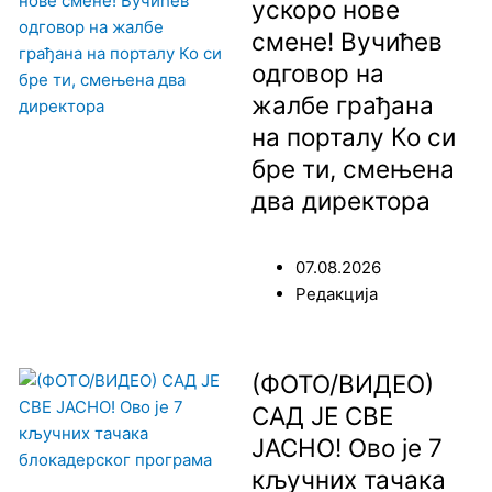
ускоро нове
смене! Вучићев
одговор на
жалбе грађана
на порталу Ко си
бре ти, смењена
два директора
07.08.2026
Редакција
(ФОТО/ВИДЕО)
САД ЈЕ СВЕ
ЈАСНО! Ово је 7
кључних тачака