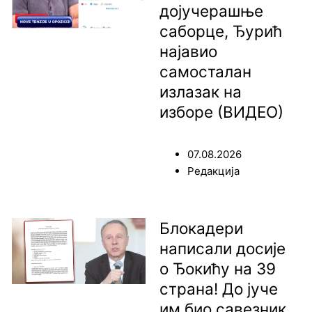
дојучерашње
саборце, Ђурић
најавио
самосталан
излазак на
изборе (ВИДЕО)
07.08.2026
Редакција
Блокадери
написали досије
о Ђокићу на 39
страна! До јуче
им био савезник,