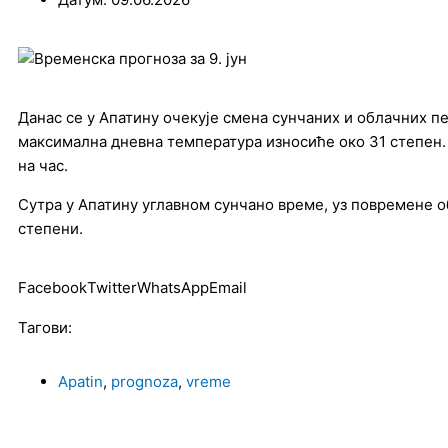
Данас се у Апатину очекује смена сунчаних и облачних п
максимална дневна температура износиће око 31 степен.
на час.
Сутра у Апатину углавном сунчано време, уз повремене 
степени.
Facebook
Twitter
WhatsApp
Email
Тагови:
Apatin
,
prognoza
,
vreme