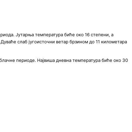
k
a
m
ериода. Јутарња температура биће око 16 степени, а
 Дуваће слаб југоисточни ветар брзином до 11 километара
облачне периоде. Највиша дневна температура биће око 30