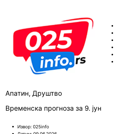
Пређи
на
садржај
Апатин
,
Друштво
Временска прогноза за 9. јун
Извор: 025info
Датум: 09.06.2026