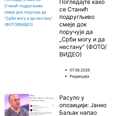
Погледајте како
се Станић
подругљиво
смеје док
поручује да
„Срби могу и да
нестану“ (ФОТО/
ВИДЕО)
07.08.2026
Редакција
Расуло у
опозицији: Јанко
Баљак напао