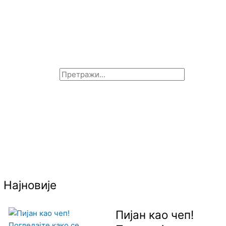
Y
Претрага
o
u
u
Најновије
b
Пијан као чеп!
e