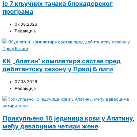
је 7 кључних тачака блокадерског
програма
07.08.2026
Редакција
KK „Апатин“ комплетира састав пред
дебитантску сезону у Првој Б лиги
07.08.2026
Редакција
Прикупљено 16 јединица крви у Апатину,
међу даваоцима четири жене