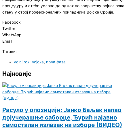
процедуру и стећи услове да одмах по завршетку војног рока
стану у строј професионалних припадника Војске Србије.
Facebook
Twitter
WhatsApp
Email
Тагови:
vojni rok
,
војска
,
прва фаза
Најновије
Расуло у опозицији: Јанко Баљак напао
дојучерашње саборце, Ђурић најавио
самосталан излазак на изборе (ВИДЕО)