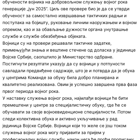
обучености војника на добровољном служењу војног рока
генерације „јун 2025“. Циљ ове провере био је да се утврди
обученост за самостално извршавање тактичких радњи и
поступака на бојишту, руковање личним наоружањем и војном
опремом, као и за обављање дужности органа унутрашње
службе и службе обезбеђења објеката.
Војници су на провери решавали тактичке задатке,
примењујући знања и вештине стечене од доласка у јединице
Војске Србије, саопштило је Министарство одбране.
Постигнути резултати указују да су војници у потпуности
савладали предвиђене садржаје, што је и потврда да је обука
у центрима Команде за обуку била добро планирана и
квалитетно реализована. Овим је успешно завршена прва фаза
првог периода војног рока.
У наставку служења војног рока, најмлађи војници ће бити
премештени у центре за специјалистичку обуку, где ће се
обучавати за своје војноевиденционе специјалности. Потом
следи колективна обука и активно укључивање у рад
јединица Војске Србије. Војници који то желе се још током
служења војног рока могу пријавити за пријем у
професионалну војну службу, након чега ће проћи прописану