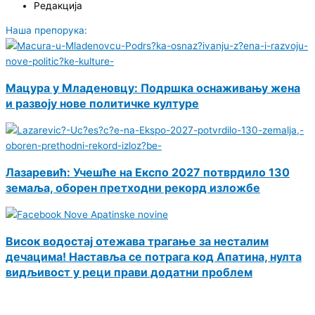
Редакција
Наша препорука:
Мацура у Младеновцу: Подршка оснаживању жена
и развоју нове политичке културе
Лазаревић: Учешће на Експо 2027 потврдило 130
земаља, оборен претходни рекорд изложбе
Висок водостај отежава трагање за несталим
дечацима! Наставља се потрага код Апатина, нулта
видљивост у реци прави додатни проблем