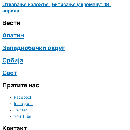
Отварање изложбе „Битисање у времену“ 19.
априла
Вести
Апатин
Западнобачки округ
Србија
Свет
Пратите нас
Facebook
Instagram
Twitter
You Tube
Контакт