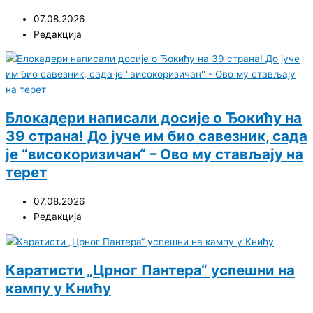
07.08.2026
Редакција
Блокадери написали досије о Ђокићу на
39 страна! До јуче им био савезник, сада
је “високоризичан“ – Ово му стављају на
терет
07.08.2026
Редакција
Каратисти „Црног Пантера“ успешни на
кампу у Книћу